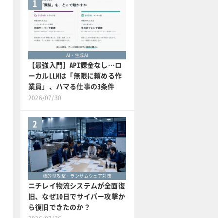
1
AI・生成AI
【最強入門】API課金なし…ロ
ーカルLLMは「無限に頼める作
業員」、ハマる仕事の3条件
2026/07/30
2
標的型攻撃・ランサムウェア対策
ニチレイ物流システムが全面復
旧、なぜ10日でサイバー攻撃か
ら復旧できたのか？