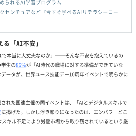
められるAI学習プログラム
クセンチュアなど『今すぐ学べるAIリテラシーコー
る「AI不安」
これで本当に大丈夫なのか」──そんな不安を抱えているの
の学生の
86％
が「AI時代の職場に対する準備ができていな
データが、世界ユース技能デー10周年イベントで明らかに
された国連主催の同イベントは、「AIとデジタルスキルで
マ
に掲げた。しかし浮き彫りになったのは、エンパワーどこ
なスキル不足により労働市場から取り残されているという厳