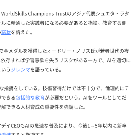
Skills Champions Trustのアジア代表シュエタ・ラタ
ールに精通した実践者になる必要があると指摘。教育する側
い
窮状
を訴えた。
USAで金メダルを獲得したオードリー・ノリス氏が若者世代の複
に依存すれば学習意欲を失うリスクがある一方で、AIを適切に
という
ジレンマ
を語っている。
rumも重要な指摘をしている。技術習得だけでは不十分で、倫理的にテ
導できる
包括的な教育
が必要だという。AIをツールとしてだ
理解できる人材育成の重要性を強調した。
イCEOもAIの急速な普及により、今後1～5年以内に新卒
数消滅
すると指摘する。