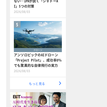
ない…IPAが説く「シャドーA
I」5つの対策
2026/08/03
5
ドローン
アンソロピックのAIドローン
「Project Pilot」、成功率0％
でも驚異的な自律飛行の実力
2026/08/03
もっと見る