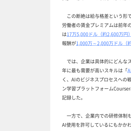
この断絶は給与格差という形で如
労働者の賃金プレミアムは前年の
は
17万5,000ドル（約2,600万円
報酬が
1,000万～2,000万ドル
では、企業は具体的にどんなスキル
年に最も需要が高いスキルは「
く、AIのビジネスプロセスへの
ン学習プラットフォームCourse
記録した。
一方で、企業内での研修体制も追
AI使用を許可しているにもかか