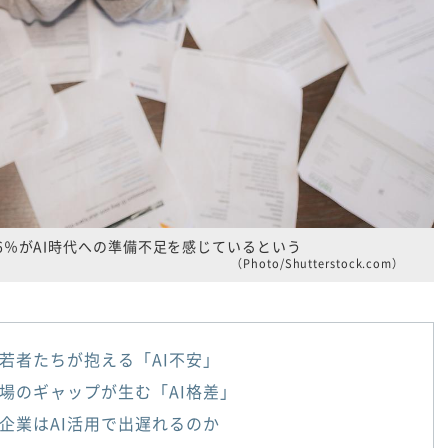
6％がAI時代への準備不足を感じているという
（Photo/Shutterstock.com）
若者たちが抱える「AI不安」
場のギャップが生む「AI格差」
企業はAI活用で出遅れるのか