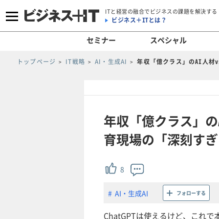
ITと経営の融合でビジネスの課題を解決する
ビジネス＋ITとは？
セミナー
スペシャル
トップページ
IT戦略
AI・生成AI
年収「億クラス」のAI人材
年収「億クラス」の
育現場の「深刻すぎ
8
AI・生成AI
フォローする
ChatGPTは使えるけど、こ