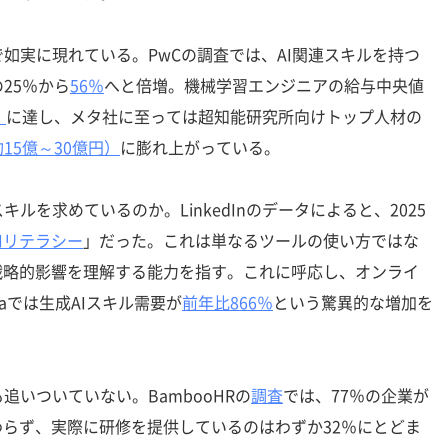
実に現れている。PwCの調査では、AI関連スキルを持つ
25％から
56％
へと倍増。機械学習エンジニアの給与中央値
）
に達し、メタ社に至っては超知能研究所向けトップ人材の
（約15億～30億円）
に膨れ上がっている。
を求めているのか。LinkedInのデータによると、2025
AIリテラシー
」だった。これは単なるツールの使い方ではな
戦略的影響を理解する能力を指す。これに呼応し、オンライ
raでは生成AIスキル需要が
前年比866％
という驚異的な増加を
いついていない。BambooHRの
調査
では、77％の企業が
わらず、実際に研修を提供しているのはわずか32％にとどま