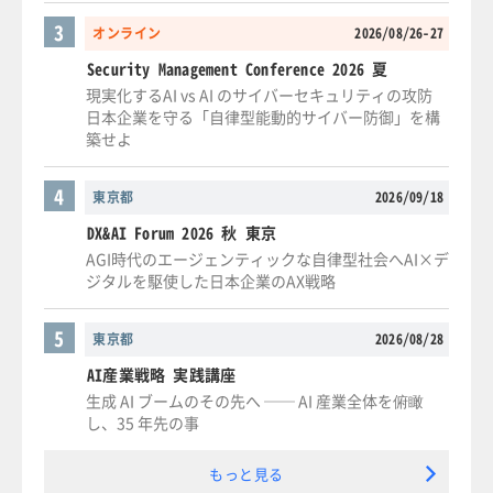
3
オンライン
2026/08/26-27
Security Management Conference 2026 夏
現実化するAI vs AI のサイバーセキュリティの攻防
日本企業を守る「自律型能動的サイバー防御」を構
築せよ
4
東京都
2026/09/18
DX&AI Forum 2026 秋 東京
AGI時代のエージェンティックな自律型社会へAI×デ
ジタルを駆使した日本企業のAX戦略
5
東京都
2026/08/28
AI産業戦略 実践講座
生成 AI ブームのその先へ ── AI 産業全体を俯瞰
し、35 年先の事
もっと見る