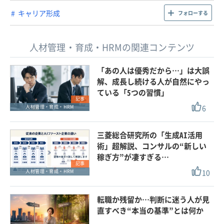
キャリア形成
フォローする
人材管理・育成・HRMの関連コンテンツ
「あの人は優秀だから…」は大誤
解、成長し続ける人が自然にやっ
ている「5つの習慣」
記事
6
人材管理・育成・HRM
三菱総合研究所の「生成AI活用
術」超解説、コンサルの“新しい
稼ぎ方”が凄すぎる…
記事
10
人材管理・育成・HRM
転職か残留か…判断に迷う人が見
直すべき“本当の基準”とは何か