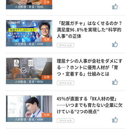
記事
人材管理・育成・HRM
「配属ガチャ」はなくせるのか？
満足度96.8％を実現した“科学的
人事”の正体
記事
人材管理・育成・HRM
理屈ナシの人事が会社をダメにす
る…？ホントに優秀人材が「育
つ・定着する」仕組みとは
記事
人材管理・育成・HRM
45％が直面する「DX人材の壁」
……いつまでも育たない企業に欠
けている“2つの視点”
記事
人材管理・育成・HRM