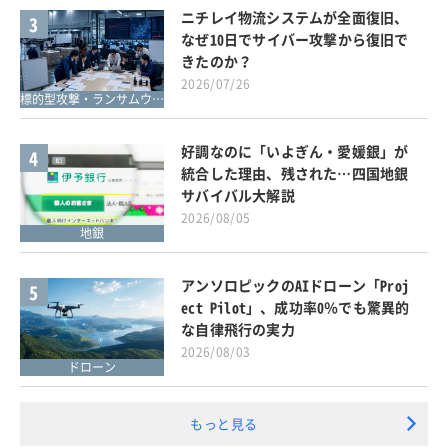
ニチレイ物流システムが全面復旧、
3
なぜ10日でサイバー攻撃から復旧で
きたのか？
2026/07/26
標的型攻撃・ランサムウェア対策
好調なのに「いよぎん・愛媛銀」が
4
統合した理由、残された…四国地銀
サバイバル大解説
2026/08/05
地銀
アンソロピックのAIドローン「Proj
5
ect Pilot」、成功率0％でも驚異的
な自律飛行の実力
2026/08/03
ドローン
もっと見る