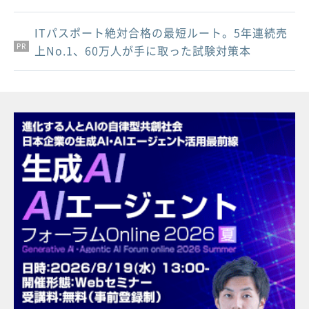
ITパスポート絶対合格の最短ルート。5年連続売
PR
PR
PR
上No.1、60万人が手に取った試験対策本