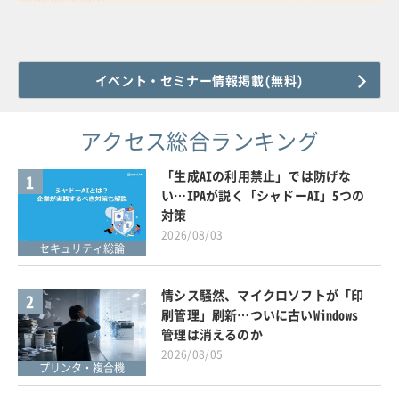
イベント・セミナー情報掲載(無料)
アクセス総合ランキング
「生成AIの利用禁止」では防げな
1
い…IPAが説く「シャドーAI」5つの
対策
2026/08/03
セキュリティ総論
情シス騒然、マイクロソフトが「印
2
刷管理」刷新…ついに古いWindows
管理は消えるのか
2026/08/05
プリンタ・複合機