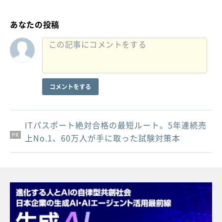
あなたの投稿
コメントをする
ITパスポート絶対合格の最短ルート。5年連続売
PR
PR
PR
上No.1、60万人が手に取った試験対策本