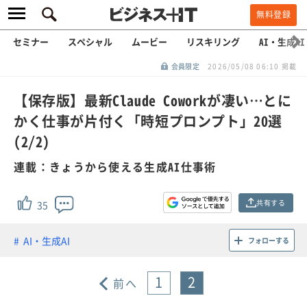
無料登録
セミナー
スペシャル
ムービー
リスキリング
AI・生成AI
会員限定
2026/05/08 06:10 掲載
【保存版】最新Claude Coworkが凄い…とに
かく仕事が片付く「時短プロンプト」20選
(2/2)
連載：きょうから使える生成AI仕事術
共有する
35
AI・生成AI
フォローする
1
2
前へ