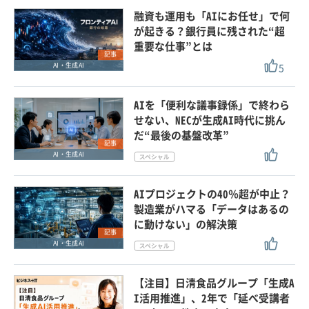
融資も運用も「AIにお任せ」で何
が起きる？銀行員に残された“超
重要な仕事”とは
記事
5
AI・生成AI
AIを「便利な議事録係」で終わら
せない、NECが生成AI時代に挑ん
だ“最後の基盤改革”
記事
AI・生成AI
AIプロジェクトの40％超が中止？
製造業がハマる「データはあるの
に動けない」の解決策
記事
AI・生成AI
【注目】日清食品グループ「生成A
I活用推進」、2年で「延べ受講者