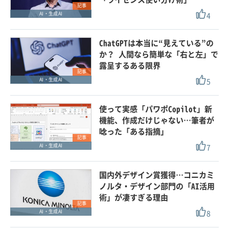
記事
4
AI・生成AI
ChatGPTは本当に“見えている”の
か？ 人間なら簡単な「右と左」で
露呈するある限界
記事
5
AI・生成AI
使って実感「パワポCopilot」新
機能、作成だけじゃない…筆者が
唸った「ある指摘」
記事
7
AI・生成AI
国内外デザイン賞獲得…コニカミ
ノルタ・デザイン部門の「AI活用
術」が凄すぎる理由
記事
8
AI・生成AI