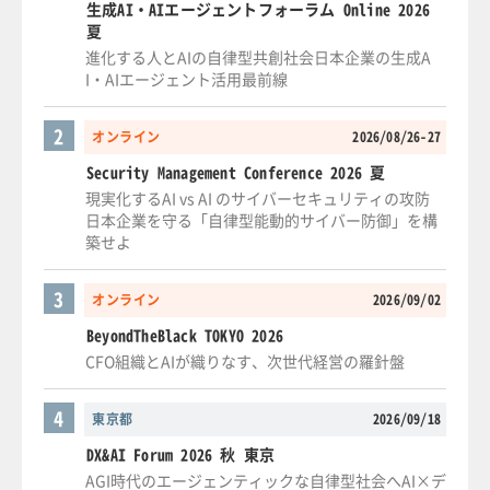
生成AI・AIエージェントフォーラム Online 2026
夏
進化する人とAIの自律型共創社会日本企業の生成A
I・AIエージェント活用最前線
2
オンライン
2026/08/26-27
Security Management Conference 2026 夏
現実化するAI vs AI のサイバーセキュリティの攻防
日本企業を守る「自律型能動的サイバー防御」を構
築せよ
3
オンライン
2026/09/02
BeyondTheBlack TOKYO 2026
CFO組織とAIが織りなす、次世代経営の羅針盤
4
東京都
2026/09/18
DX&AI Forum 2026 秋 東京
AGI時代のエージェンティックな自律型社会へAI×デ