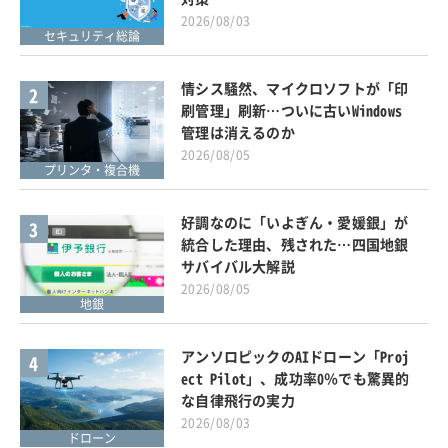
2026/08/03
セキュリティ総論
情シス騒然、マイクロソフトが「印
2
刷管理」刷新…ついに古いWindows
管理は消えるのか
2026/08/05
プリンタ・複合機
好調なのに「いよぎん・愛媛銀」が
3
統合した理由、残された…四国地銀
サバイバル大解説
2026/08/05
地銀
アンソロピックのAIドローン「Proj
4
ect Pilot」、成功率0％でも驚異的
な自律飛行の実力
2026/08/03
ドローン