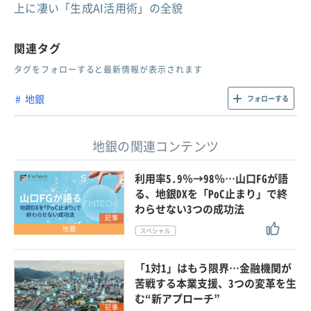
上に凄い「生成AI活用術」の全貌
関連タグ
タグをフォローすると最新情報が表示されます
地銀
フォローする
地銀の関連コンテンツ
利用率5.9％→98％…山口FGが語
る、地銀DXを「PoC止まり」で終
わらせない3つの成功法
記事
地銀
「1対1」はもう限界…金融機関が
苦戦する本業支援、3つの変革を生
む“新アプローチ”
記事