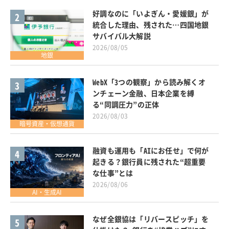
好調なのに「いよぎん・愛媛銀」が
2
統合した理由、残された…四国地銀
サバイバル大解説
2026/08/05
地銀
WebX「3つの観察」から読み解くオ
3
ンチェーン金融、日本企業を縛
る“同調圧力”の正体
2026/08/03
暗号資産・仮想通貨
融資も運用も「AIにお任せ」で何が
4
起きる？銀行員に残された“超重要
な仕事”とは
2026/08/06
AI・生成AI
なぜ全銀協は「リバースピッチ」を
5