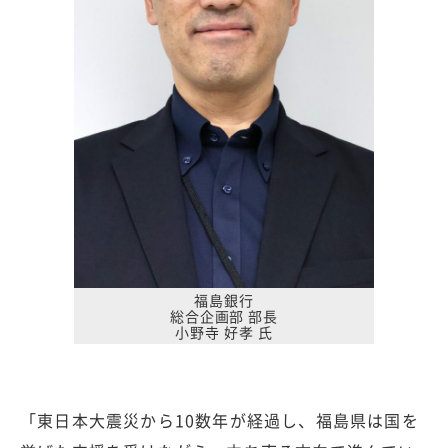
福島銀行
総合企画部 部長
小野寺 好孝 氏
「東日本大震災から10数年が経過し、福島県は国を