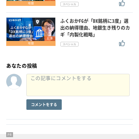
地銀
ふくおかFGが「DX銘柄に3度」選
出の納得理由、地銀生き残りのカ
ギ「内製化戦略」
記事
地銀
あなたの投稿
コメントをする
PR
PR
PR