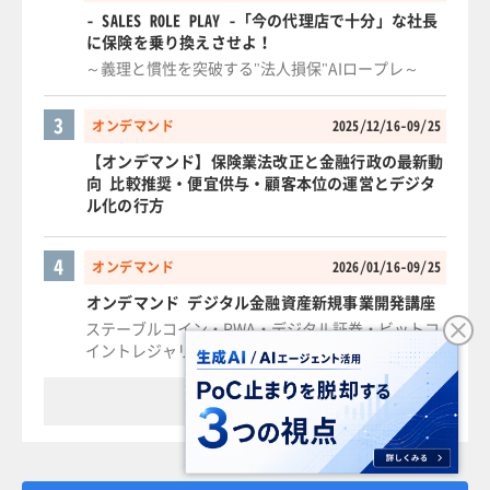
- SALES ROLE PLAY -「今の代理店で十分」な社長
に保険を乗り換えさせよ！
～義理と慣性を突破する"法人損保"AIロープレ～
3
オンデマンド
2025/12/16-09/25
【オンデマンド】保険業法改正と金融行政の最新動
向 比較推奨・便宜供与・顧客本位の運営とデジタ
ル化の行方
4
オンデマンド
2026/01/16-09/25
オンデマンド デジタル金融資産新規事業開発講座
ステーブルコイン・RWA・デジタル証券・ビットコ
イントレジャリーの実装と未来戦略
もっと見る