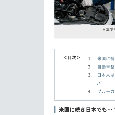
日本で
＜目次＞
米国に続
自動車整
日本人は
い”
ブルーカ
米国に続き日本でも…