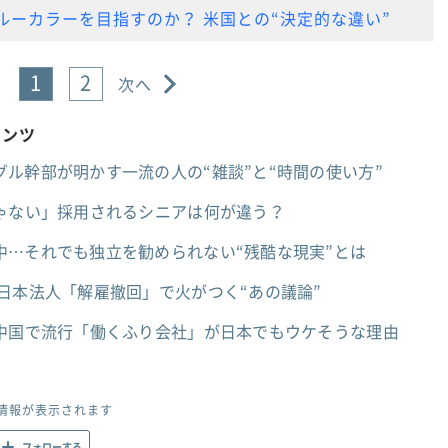
ルーカラーを目指すのか？ 米国との“決定的な違い”
1
2
次へ
テンツ
ル幹部が明かす一流の人の“雑談”と“時間の使い方”
じゃない」採用されるシニアは何が違う？
中…それでも独立を勧められない“残酷な現実”とは
日本法人「解雇撤回」で火がつく“あの議論”
？中国で流行「働くふり会社」が日本でもウケそうな理由
情報が表示されます
フォローする