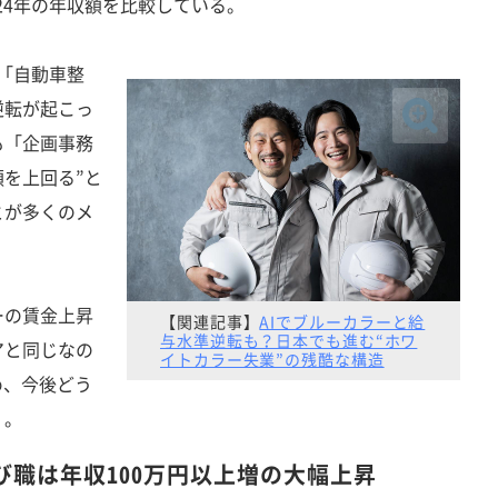
024年の年収額を比較している。
「自動車整
逆転が起こっ
も「企画事務
を上回る”と
とが多くのメ
の賃金上昇
【関連記事】
AIでブルーカラーと給
与水準逆転も？日本でも進む“ホワ
アと同じなの
イトカラー失業”の残酷な構造
め、今後どう
く。
び職は年収100万円以上増の大幅上昇