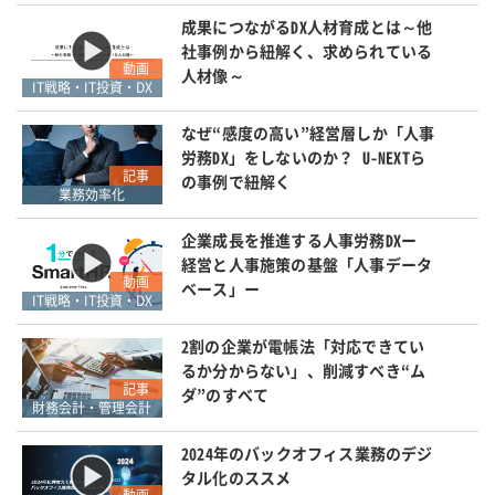
成果につながるDX人材育成とは～他
社事例から紐解く、求められている
動画
人材像～
IT戦略・IT投資・DX
なぜ“感度の高い”経営層しか「人事
労務DX」をしないのか？ U-NEXTら
記事
の事例で紐解く
業務効率化
企業成長を推進する人事労務DXー
経営と人事施策の基盤「人事データ
動画
ベース」ー
IT戦略・IT投資・DX
2割の企業が電帳法「対応できてい
るか分からない」、削減すべき“ム
記事
ダ”のすべて
財務会計・管理会計
2024年のバックオフィス業務のデジ
タル化のススメ
動画