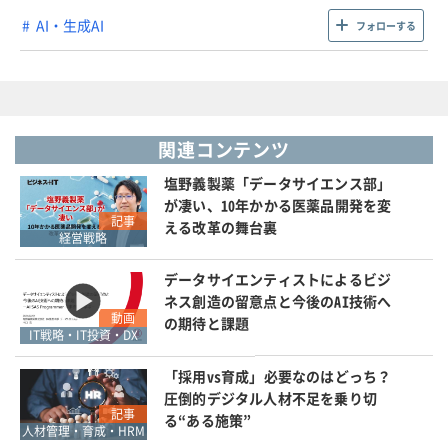
AI・生成AI
フォローする
関連コンテンツ
塩野義製薬「データサイエンス部」
が凄い、10年かかる医薬品開発を変
記事
える改革の舞台裏
経営戦略
データサイエンティストによるビジ
ネス創造の留意点と今後のAI技術へ
動画
の期待と課題
IT戦略・IT投資・DX
「採用vs育成」必要なのはどっち？
圧倒的デジタル人材不足を乗り切
記事
る“ある施策”
人材管理・育成・HRM