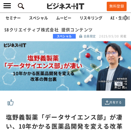
無料登録
セミナー
スペシャル
ムービー
リスキリング
AI・生成AI
SBクリエイティブ株式会社 提供コンテンツ
スペシャル
会員限定
2025/05/30 掲載
共有する
塩野義製薬「データサイエンス部」が凄
い、10年かかる医薬品開発を変える改革