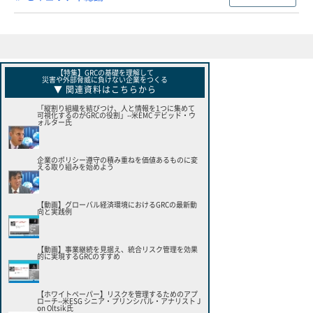
【特集】GRCの基礎を理解して
災害や外部脅威に負けない企業をつくる
▼ 関連資料はこちらから
「縦割り組織を結びつけ、人と情報を1つに集めて
可視化するのがGRCの役割」--米EMC デビッド・ウ
ォルター氏
企業のポリシー遵守の積み重ねを価値あるものに変
える取り組みを始めよう
【動画】グローバル経済環境におけるGRCの最新動
向と実践例
【動画】事業継続を見据え、統合リスク管理を効果
的に実現するGRCのすすめ
【ホワイトペーパー】リスクを管理するためのアプ
ローチ--米ESG シニア・プリンシパル・アナリスト J
on Oltsik氏