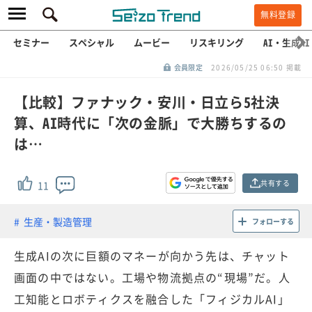
無料登録
セミナー
スペシャル
ムービー
リスキリング
AI・生成AI
会員限定
2026/05/25 06:50 掲載
【比較】ファナック・安川・日立ら5社決
算、AI時代に「次の金脈」で大勝ちするの
は…
共有する
11
生産・製造管理
フォローする
生成AIの次に巨額のマネーが向かう先は、チャット
画面の中ではない。工場や物流拠点の“現場”だ。人
工知能とロボティクスを融合した「フィジカルAI」