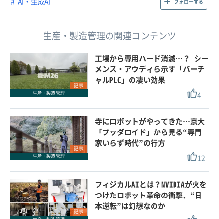
AI・生成AI
フォローする
生産・製造管理の関連コンテンツ
工場から専用ハード消滅…？ シー
メンス・アウディら示す「バーチ
ャルPLC」の凄い効果
記事
4
生産・製造管理
寺にロボットがやってきた…京大
「ブッダロイド」から見る“専門
家いらず時代”の行方
記事
12
生産・製造管理
フィジカルAIとは？NVIDIAが火を
つけたロボット革命の衝撃、“日
本逆転”は幻想なのか
記事