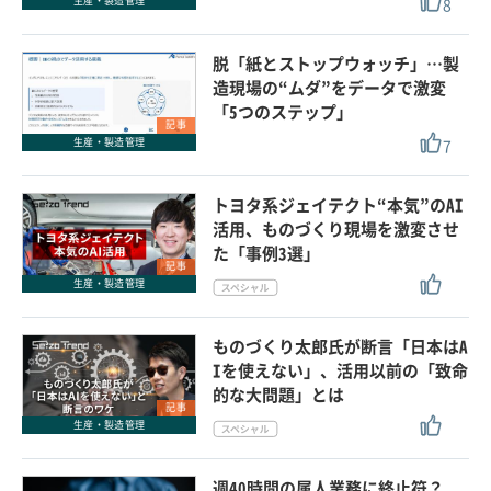
8
生産・製造管理
脱「紙とストップウォッチ」…製
造現場の“ムダ”をデータで激変
「5つのステップ」
記事
7
生産・製造管理
トヨタ系ジェイテクト“本気”のAI
活用、ものづくり現場を激変させ
た「事例3選」
記事
生産・製造管理
ものづくり太郎氏が断言「日本はA
Iを使えない」、活用以前の「致命
的な大問題」とは
記事
生産・製造管理
週40時間の属人業務に終止符？