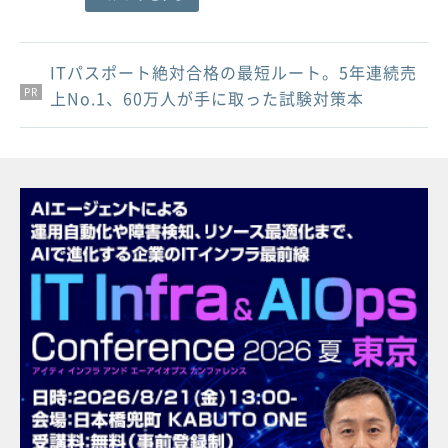
ITパスポート絶対合格の最短ルート。5年連続売
PR
PR
PR
上No.1、60万人が手に取った試験対策本