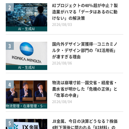
AIプロジェクトの40％超が中止？製
2
造業がハマる「データはあるのに動
けない」の解決策
2026/08/03
AI・生成AI
国内外デザイン賞獲得…コニカミノ
3
ルタ・デザイン部門の「AI活用術」
が凄すぎる理由
2026/08/06
AI・生成AI
物流は崩壊寸前…国交省・経産省・
4
農水省が明かした「危機の正体」と
「改革の中身」
2026/08/04
物流管理・在庫管理・SCM
JX金属、今日の決算どうなる？株価
5
4割下落後に問われる「AI材料」の