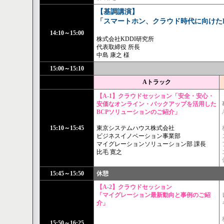
【基調講演】
「スマートホン、クラウド時代に向けたK
14:10～15:00
株式会社KDDI研究所
代表取締役 所長
中島 康之 様
15:00～15:10
Aトラック
【A-1】クラウドセッション「安全・安心・
安価なオンライン・バックアップを活用した
BCPソリューションのご紹介」
15:10～15:45
東京システムハウス株式会社
ビジネスイノベーション事業部
マイグレーションソリューション部 課長
比毛 寛之
15:45～15:50
休憩
【A-2】クラウドセッション
「マイグレーション最新動向と事例のご紹
介」
15:50～16:25