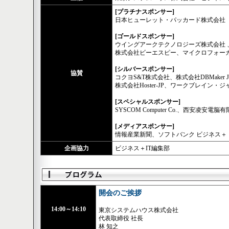
[プラチナスポンサー]
日本ヒューレット・パッカード株式会社
[ゴールドスポンサー]
ウイングアークテクノロジーズ株式会社
株式会社ビーエスピー、マイクロフォー
[シルバースポンサー]
協賛
コクヨS&T株式会社、株式会社DBMaker
株式会社Hoster-JP、ワークブレイン・ジャ
[スペシャルスポンサー]
SYSCOM Computer Co.、西安凌安電脳
[メディアスポンサー]
情報産業新聞、ソフトバンク ビジネス＋
企画協力
ビジネス＋IT編集部
開会のご挨拶
14:00～14:10
東京システムハウス株式会社
代表取締役 社長
林 知之