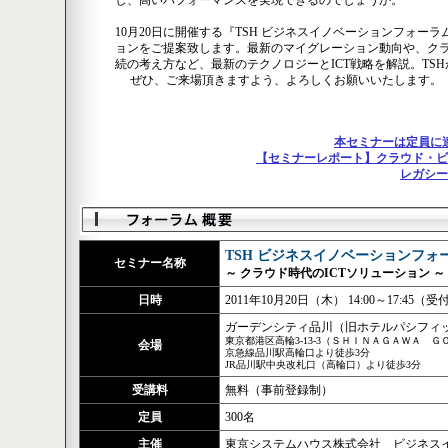
し、高いパフォーマンスを実現できるのでしょうか。
10月20日に開催する『TSH ビジネスイノベーションフォー
ョンをご提案致します。最新のマイグレーション動向や、クラ
続の考え方など、最新のテクノロジーとICT戦略を解説。TSH
ぜひ、ご来場頂きますよう、よろしくお願いいたします。
本セミナーは定員に
【セミナーレポート】クラウド・ビ
レガシー
TSH ビジネスイノベーションフォーラ
セミナー名称
～ クラウド時代のICTソリューション ～
日時
2011年10月20日（木） 14:00～17:45（受付
ガーデンシティ品川（旧ホテルパシフィッ
東京都港区高輪3-13-3（ＳＨＩＮＡＧＡＷＡ Ｇ
会場
京急線品川駅高輪口より徒歩3分
JR品川駅中央改札口（高輪口）より徒歩3分
受講料
無料（事前登録制）
定員
300名
主催
東京システムハウス株式会社 ビジネス