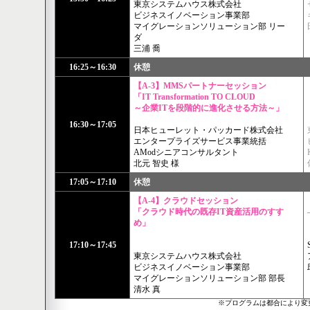
東京システムハウス株式会社
ビジネスイノベーション事業部
マイグレーションソリューション部 リー
ダ
三浦 喬
16:25～16:30
休憩
【A-3】MMSパートナーセッション
「IT Transformation TO CLOUD
～企業ITを段階的に進化させる方法～」
16:30～17:05
日本ヒューレット・パッカード株式会社
エンタープライズサービス事業統括
AModシニアコンサルタント
北元 智史 様
17:05～17:10
休憩
【A-4】クラウドセッション
「クラウド時代の既存IT資産活用のすす
め」
17:10～17:45
東京システムハウス株式会社
ビジネスイノベーション事業部
マイグレーションソリューション部 部長
清水 真
※プログラムは都合により変