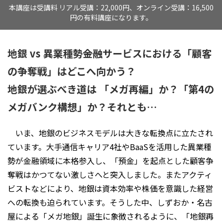
本講座は受講料 リアル受講：22,000円、オンライン受講：16,500
円の有料講座になります。
地銀 vs 異業種勢――金融サービスにおける「顧客
の争奪戦」はどこへ向かう？
地銀が選ぶべき道は 「メガ再編」か？「第4の
メガバンク構想」か？それとも…
いま、地銀のビジネスモデルは大きな転換点に立たされ
ています。大手通信キャリア4社やBaaSを活用した異業種
勢が金融領域に本格参入し、「預金」を起点とした顧客争
奪戦はかつてない激しさへと突入しました。またアクティ
ビストなどにより、地銀は資本効率や株価を意識した経営
への転換も迫られています。そうした中、しずおか・名古
屋による「メガ地銀」誕生に象徴されるように、「地銀再