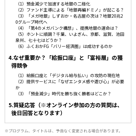
（1）預金減少で加速する地銀の二極化
（2）ファンド主導による「地銀再編ドミノ」が起こる？
（3）「メガ地銀」しずおか・名古屋の次は？地銀20兆2
0グループ時代へ
（4）「第4のメガバンク構想」、提携地銀の運命は？
（5）ホントに順調？千葉、いよぎん、京都、滋賀、池田
泉州、七十七はどうか？
（6）ふくおかFG「バリー経済圏」は成功するのか
4.なぜ重要か？「給振口座」と「富裕層」の獲
得競争
（1）給振口座と「デジタル給与払い」の攻防の現在地
（2）提供サービスに「なぜエンタメ感や遊び心」が必要
か
（3）「預金減少」時代を勝ち抜く勝者はどこか？
5.質疑応答（※オンライン参加の方の質問は、
後日回答となります）
※プログラム、タイトルは、予告なく変更される場合があります。