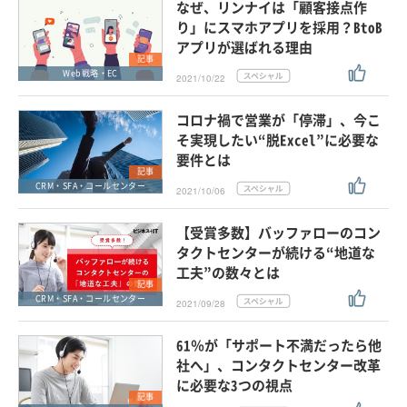
なぜ、リンナイは「顧客接点作
り」にスマホアプリを採用？BtoB
アプリが選ばれる理由
記事
Web戦略・EC
2021/10/22
コロナ禍で営業が「停滞」、今こ
そ実現したい“脱Excel”に必要な
要件とは
記事
CRM・SFA・コールセンター
2021/10/06
【受賞多数】バッファローのコン
タクトセンターが続ける“地道な
工夫”の数々とは
記事
CRM・SFA・コールセンター
2021/09/28
61％が「サポート不満だったら他
社へ」、コンタクトセンター改革
に必要な3つの視点
記事