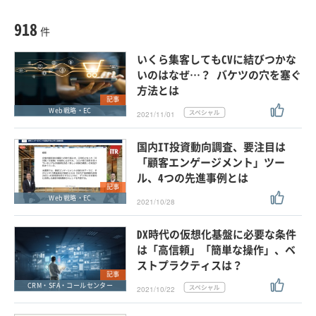
種別
記事・ニュース
セミナー
918
動画
件
ホワイトペーパー
いくら集客してもCVに結びつかな
外部ニュース
いのはなぜ…？ バケツの穴を塞ぐ
方法とは
スペシャルに限定する
記事
Web戦略・EC
2021/11/01
タグ
国内IT投資動向調査、要注目は
「顧客エンゲージメント」ツー
ル、4つの先進事例とは
クリア
この条件で検索する
記事
Web戦略・EC
2021/10/28
DX時代の仮想化基盤に必要な条件
は「高信頼」「簡単な操作」、ベ
ストプラクティスは？
記事
CRM・SFA・コールセンター
2021/10/22