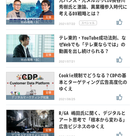
元ハンズ・元メルカリCIO長谷川
秀樹氏と激論、異業種参入時代に
考えるDX戦略とは？
記事
Web戦略・EC
2021/07/22
テレ東的・YouTube成功法則、な
ぜWebでも「テレ東ならでは」の
動画を出し続けられる？
記事
Web戦略・EC
2021/07/21
Cookie規制でどうなる？CDPの基
本とターゲティング広告高度化の
ゆくえ
記事
デジタルマーケティング総論
2021/06/25
R/GA 嶋田氏に聞く、デジタルと
アート思考で「根本から変わる」
広告ビジネスのゆくえ
記事
デジタルマーケティング総論