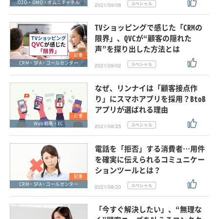
O2O・OMO・オムニチャネル
2021/09/06
TVショッピングで感じた「CRMの
限界」、QVCが“顧客の隠れた
声”を探り出した方法とは
記事
CRM・SFA・コールセンター
2021/09/02
なぜ、リンナイは「顧客接点作
り」にスマホアプリを採用？BtoB
アプリが選ばれる理由
記事
Web戦略・EC
2021/08/25
電話を「拒否」する消費者…用件
を確実に伝えられるコミュニケー
ションツールとは？
記事
CRM・SFA・コールセンター
2021/08/20
「今すぐ解決したい」、“無理な