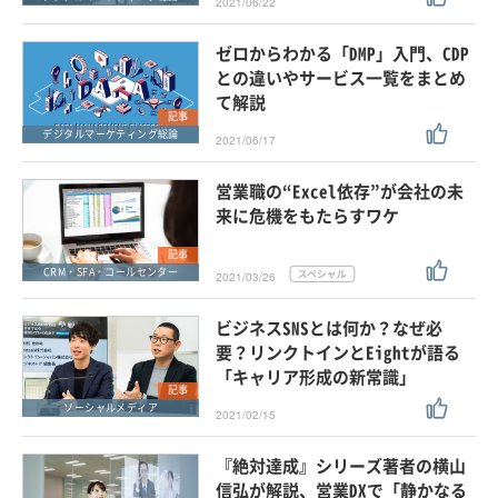
2021/06/22
ゼロからわかる「DMP」入門、CDP
との違いやサービス一覧をまとめ
て解説
記事
デジタルマーケティング総論
2021/06/17
営業職の“Excel依存”が会社の未
来に危機をもたらすワケ
記事
CRM・SFA・コールセンター
2021/03/26
ビジネスSNSとは何か？なぜ必
要？リンクトインとEightが語る
「キャリア形成の新常識」
記事
ソーシャルメディア
2021/02/15
『絶対達成』シリーズ著者の横山
信弘が解説、営業DXで「静かなる