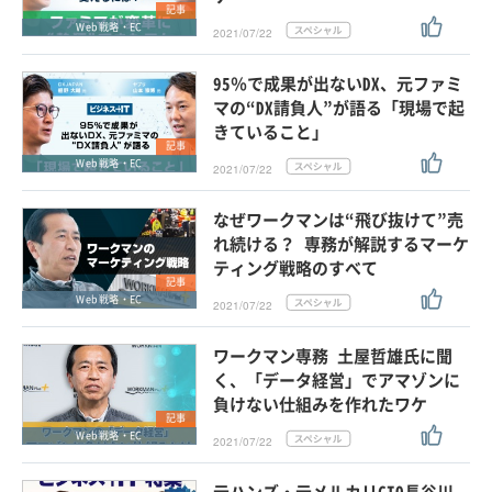
記事
Web戦略・EC
2021/07/22
95％で成果が出ないDX、元ファミ
マの“DX請負人”が語る「現場で起
きていること」
記事
Web戦略・EC
2021/07/22
なぜワークマンは“飛び抜けて”売
れ続ける？ 専務が解説するマーケ
ティング戦略のすべて
記事
Web戦略・EC
2021/07/22
ワークマン専務 土屋哲雄氏に聞
く、「データ経営」でアマゾンに
負けない仕組みを作れたワケ
記事
Web戦略・EC
2021/07/22