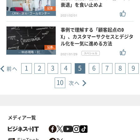
衰退」を食い止めよ
記事
CRM・SFA・コールセンター
2021/02/01
事例で理解する「顧客起点のD
X」、カスタマーサクセスとデジタ
ル化を一気に進める方法
記事
Web戦略・EC
2021/01/29
1
2
3
4
5
6
7
8
9
前へ
10
次へ
メディア一覧