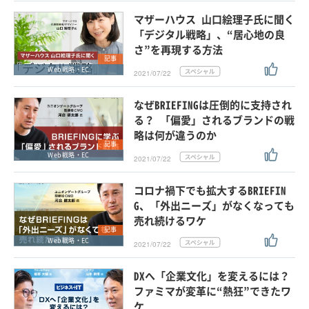
マザーハウス 山口絵理子氏に聞く
「デジタル戦略」、“居心地の良
さ”を再現する方法
記事
Web戦略・EC
2021/07/22
なぜBRIEFINGは圧倒的に支持され
る？ 「偏愛」されるブランドの戦
略は何が違うのか
記事
Web戦略・EC
2021/07/22
コロナ禍下でも拡大するBRIEFIN
G、「外出ニーズ」がなくなっても
売れ続けるワケ
記事
Web戦略・EC
2021/07/22
DXへ「企業文化」を変えるには？
ファミマが変革に“熱狂”できたワ
ケ