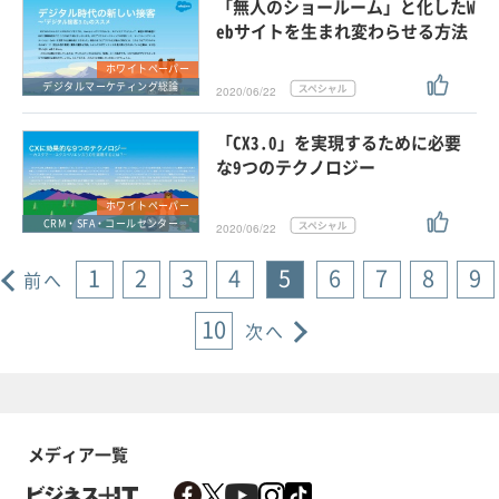
「無人のショールーム」と化したW
ebサイトを生まれ変わらせる方法
ホワイトペーパー
デジタルマーケティング総論
2020/06/22
「CX3.0」を実現するために必要
な9つのテクノロジー
ホワイトペーパー
CRM・SFA・コールセンター
2020/06/22
1
2
3
4
5
6
7
8
9
前へ
10
次へ
メディア一覧