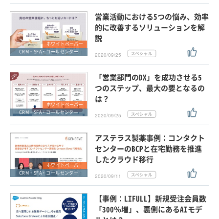
営業活動における5つの悩み、効率
的に改善するソリューションを解
説
ホワイトペーパー
CRM・SFA・コールセンター
2020/09/25
「営業部門のDX」を成功させる5
つのステップ、最大の要となるの
は？
ホワイトペーパー
CRM・SFA・コールセンター
2020/09/25
アステラス製薬事例：コンタクト
センターのBCPと在宅勤務を推進
したクラウド移行
ホワイトペーパー
CRM・SFA・コールセンター
2020/09/11
【事例：LIFULL】新規受注会員数
「300％増」、裏側にあるAIモデ