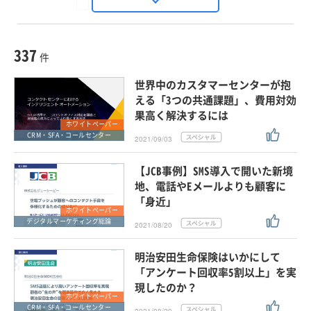
Seizo Trend
種別
記事・ニュース
セミナー
337
動画
件
ホワイトペーパー
世界中のカスタマーセンターが抱
外部ニュース
える「3つの共通課題」、費用対効
果高く解決するには
スペシャルに限定する
ホワイトペーパー
CRM・SFA・コールセンター
2021/09/03
タグ
【JCB事例】SMS導入で開いた新境
地、電話やEメールよりも顧客に
「身近」
クリア
この条件で検索する
ホワイトペーパー
デジタルマーケティング総論
2021/08/20
明治安田生命保険はいかにして
「アンケート回収率5割以上」を実
現したのか？
ホワイトペーパー
CRM・SFA・コールセンター