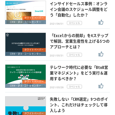
インサイドセールス事例：オンラ
イン会議のスケジュール調整をど
う「自動化」したか？
ホワイトペーパー
CRM・SFA・コールセンター
2021/06/01
「Excelからの脱却」を4ステップ
で解説、営業生産性を上げる5つの
アプローチとは？
ホワイトペーパー
CRM・SFA・コールセンター
2021/05/31
テレワーク時代に必要な「BtoB営
業マネジメント」をどう実行＆運
用するべきか？
ホワイトペーパー
CRM・SFA・コールセンター
2021/05/26
失敗しない「CRM選定」9つのポイ
ント、これだけはチェックして導
入しよう
ホワイトペーパー