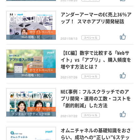
2021/08/20
アンダーアーマーのEC売上36％ア
ップ！ スマホアプリ開発秘話
ホワイトペーパー
Web戦略・EC
2021/08/13
【EC編】数字で比較する「Webサ
イト」vs「アプリ」、購入頻度を
増やす方法とは？
ホワイトペーパー
Web戦略・EC
2021/07/26
NEC事例：フルスクラッチでのア
プリ開発・運用の工数・コストを
「劇的削減」した方法
ホワイトペーパー
デジタルマーケティング総論
2021/07/22
オムニチャネルの基礎知識をおさ
らい、成功への“正しい”6ステッ