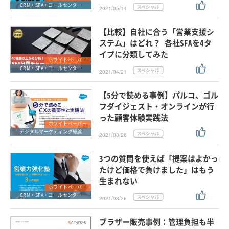
CRM・SFA・コールセンター
2021/05/14
【比較】自社に合う「営業支援シ
ステム」はどれ？ 各社SFAを4タ
イプに分類してみた
ホワイトペーパー
CRM・SFA・コールセンター
2021/04/21
【5分で読める事例】パルコ、ゴル
フダイジェスト・オンラインが行
った顧客体験実践法
ホワイトペーパー
デジタルマーケティング総論
2021/03/26
3つの質問を使えば「提案はよかっ
たけど価格で負けました」はもう
生まれない
ホワイトペーパー
CRM・SFA・コールセンター
2021/03/26
ブラザー販売事例：管理負担も半