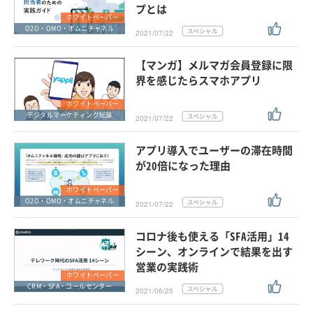
プとは
ホワイトペーパー
O2O・OMO・オムニチャネル
2021/07/22
【マンガ】メルマガ会員登録に限
界を感じたらスマホアプリ
ホワイトペーパー
デジタルマーケティング総論
2021/07/22
アプリ導入でユーザーの滞在時間
が20倍になった理由
ホワイトペーパー
O2O・OMO・オムニチャネル
2021/07/22
コロナ後も使える「SFA活用」14
シーン、オンラインで結果を出す
営業の実践術
ホワイトペーパー
CRM・SFA・コールセンター
2021/06/25