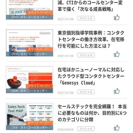
減、CTIからのコールセンター変
革で描く「次なる成長戦略」
ホワイトペーパー
CRM・SFA・コールセンター
2021/01/06
東京個別指導学院事例：コンタク
トセンターの働き方改革、在宅移
行を可能にした方法とは？
ホワイトペーパー
CRM・SFA・コールセンター
2021/01/06
在宅ほかニューノーマルに対応し
たクラウド型コンタクトセンター
「Genesys Cloud」
ホワイトペーパー
CRM・SFA・コールセンター
2021/01/06
セールステックを完全網羅！ 本当
に必要なものは何か、目的別に6つ
のカテゴリに分類
ホワイトペーパー
CRM・SFA・コールセンター
2020/09/25