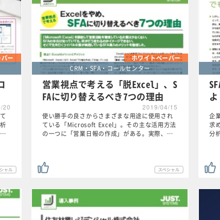
ーパー
ホワイトペーパー
CRM・SFA・コールセンター
コ
営業視点で考える「脱Excel」、S
S
」
FAに切り替えるべき7つの理由
よ
6/20
2019/04/15
て
使い勝手の良さからさまざまな用途に使用され
企
析
ている「Microsoft Excel」。その主な活用方法
求
…
の一つに「営業日報の作成」がある。実際、…
分