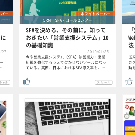
ーパー
ホワイトペーパー
CRM・SFA・コールセンター
SFAを決める、その前に。知って
「
」に
おきたい「営業支援システム」10
W
の基礎知識
法
2/27
2019/01/25
今や営業支援システム（SFA）は営業力・営業
従
ー
組織を強化するうえで欠かせないツールになっ
カ
…
ている。実際、日本におけるSFA導入率も、…
動