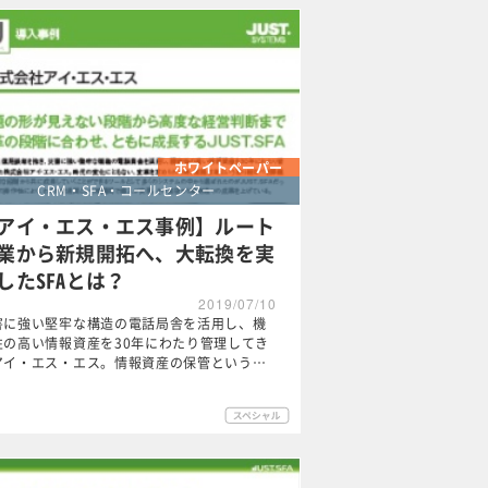
ホワイトペーパー
CRM・SFA・コールセンター
アイ・エス・エス事例】ルート
業から新規開拓へ、大転換を実
したSFAとは？
2019/07/10
害に強い堅牢な構造の電話局舎を活用し、機
性の高い情報資産を30年にわたり管理してき
アイ・エス・エス。情報資産の保管という…