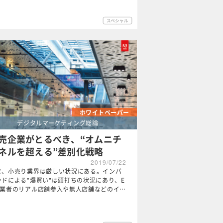
ホワイトペーパー
デジタルマーケティング総論
売企業がとるべき、“オムニチ
ネルを超える”差別化戦略
2019/07/22
ま、小売り業界は厳しい状況にある。インバ
ンドによる"爆買い"は頭打ちの状況にあり、E
事業者のリアル店舗参入や無人店舗などのイ…