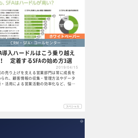
ホワイトペーパー
CRM・SFA・コールセンター
FA導入ハードルはこう乗り越え
！ 定着するSFAの始め方3選
2019/04/15
業の売り上げを支える営業部門は常に成長を
められ、顧客情報の収集・管理方法やデータ
析・活用による営業活動の効率化など、悩…