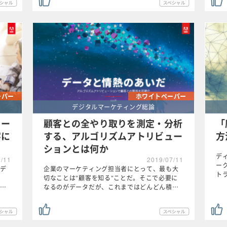
ーパー
ホワイトペーパー
デジタルマーケティング総論
ター
顧客との全やり取りを測定・分析
「
客に
する、アルゴリズムアトリビュー
方
ションとは何か
デ
7/11
2019/07/11
ー
デ
企業のマーケティング担当者にとって、最も大
ト
切なことは"顧客を知る"ことだ。そこで必要に
…
なるのがデータだが、これまではどんどん積…