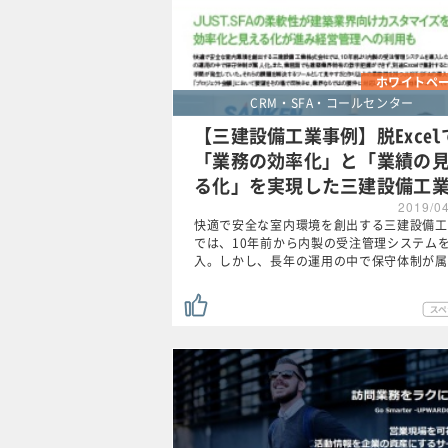
ホワイトペ
CRM・SFA・コールセンター
【三建設備工業事例】脱Excel
「業務の効率化」と「業績の
る化」を実現した三建設備工
2019/0
快適で安全な室内環境を創出する三建設備工
では、10年前から内製の受注管理システム
入。しかし、長年の運用の中で保守体制が属