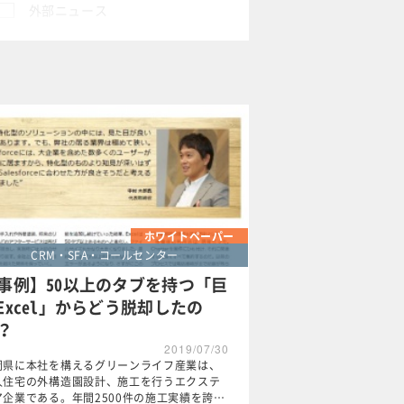
外部ニュース
ホワイトペーパー
CRM・SFA・コールセンター
事例】50以上のタブを持つ「巨
Excel」からどう脱却したの
？
2019/07/30
岡県に本社を構えるグリーンライフ産業は、
人住宅の外構造園設計、施工を行うエクステ
ア企業である。年間2500件の施工実績を誇…