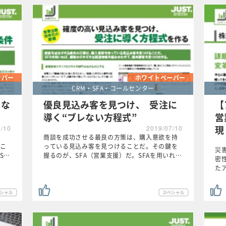
ーパー
ホワイトペーパー
CRM・SFA・コールセンター
くな
優良見込み客を見つけ、 受注に
【
導く“ブレない方程式”
営
現
7/10
2019/07/10
商談を成功させる最良の方策は、購入意欲を持
こ
っている見込み客を見つけることだ。その鍵を
災
S…
握るのが、SFA（営業支援）だ。SFAを用いれ…
密
た