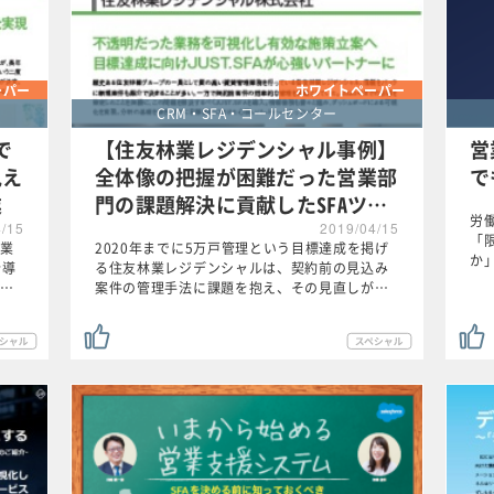
ーパー
ホワイトペーパー
CRM・SFA・コールセンター
で
【住友林業レジデンシャル事例】
営
見え
全体像の把握が困難だった営業部
で
業
門の課題解決に貢献したSFAツ…
労
4/15
2019/04/15
「
業
2020年までに5万戸管理という目標達成を掲げ
か
を導
る住友林業レジデンシャルは、契約前の見込み
…
案件の管理手法に課題を抱え、その見直しが…