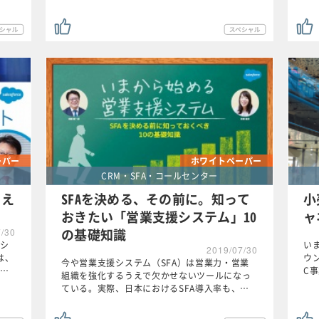
ーパー
ホワイトペーパー
CRM・SFA・コールセンター
さえ
SFAを決める、その前に。知って
小
おきたい「営業支援システム」10
ャ
の基礎知識
7/30
シ
い
2019/07/30
）は、
ウ
今や営業支援システム（SFA）は営業力・営業
…
C
組織を強化するうえで欠かせないツールになっ
ている。実際、日本におけるSFA導入率も、…