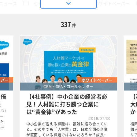
ニュース
セミナー
動画
ホワイトペーパー
に限定する
337
件
この条件で検索する
ーパー
ホワイトペーパー
CRM・SFA・コールセンター
3倍
【4社事例】中小企業の経営者必
【
法
見！人材難に打ち勝つ企業に
大
は“黄金律”があった
か
7/31
ー
2019/07/30
た
中小企業が抱える課題は、複雑に絡み合ってい
福
客…
る。その中でも「人材難」は、日本全国の企業
個
が直面している課題ではないだろうか？成長…
リ