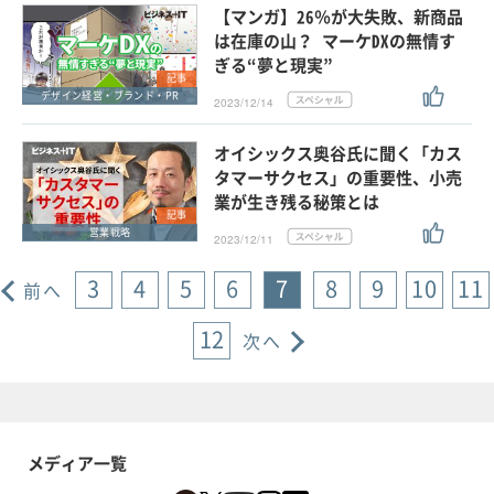
【マンガ】26％が大失敗、新商品
は在庫の山？ マーケDXの無情す
ぎる“夢と現実”
記事
デザイン経営・ブランド・PR
2023/12/14
オイシックス奥谷氏に聞く「カス
タマーサクセス」の重要性、小売
業が生き残る秘策とは
記事
営業戦略
2023/12/11
3
4
5
6
7
8
9
10
11
前へ
12
次へ
メディア一覧