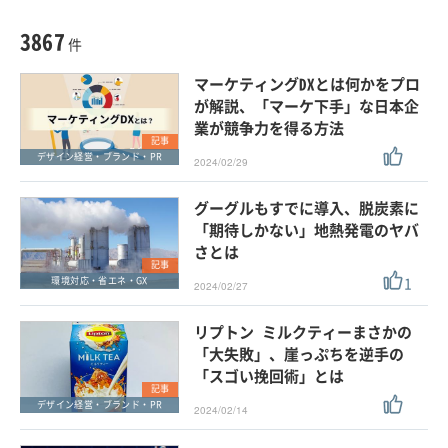
種別
記事・ニュース
セミナー
3867
動画
件
ホワイトペーパー
マーケティングDXとは何かをプロ
外部ニュース
が解説、「マーケ下手」な日本企
業が競争力を得る方法
スペシャルに限定する
記事
デザイン経営・ブランド・PR
2024/02/29
タグ
グーグルもすでに導入、脱炭素に
「期待しかない」地熱発電のヤバ
さとは
クリア
この条件で検索する
記事
1
環境対応・省エネ・GX
2024/02/27
リプトン ミルクティーまさかの
「大失敗」、崖っぷちを逆手の
「スゴい挽回術」とは
記事
デザイン経営・ブランド・PR
2024/02/14