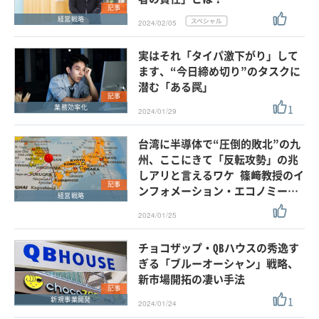
記事
経営戦略
2024/02/05
実はそれ「タイパ激下がり」して
ます、“今日締め切り”のタスクに
潜む「ある罠」
記事
1
業務効率化
2024/01/29
台湾に半導体で“圧倒的敗北”の九
州、ここにきて「反転攻勢」の兆
しアリと言えるワケ 篠﨑教授のイ
記事
ンフォメーション・エコノミー…
経営戦略
2024/01/25
チョコザップ・QBハウスの秀逸す
ぎる「ブルーオーシャン」戦略、
新市場開拓の凄い手法
記事
1
新規事業開発
2024/01/24