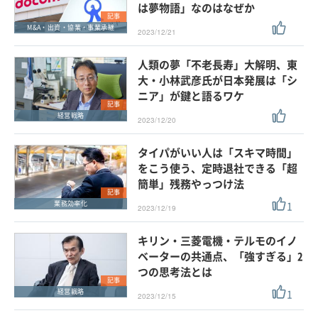
は夢物語」なのはなぜか
記事
M&A・出資・協業・事業承継
2023/12/21
人類の夢「不老長寿」大解明、東
大・小林武彦氏が日本発展は「シ
ニア」が鍵と語るワケ
記事
経営戦略
2023/12/20
タイパがいい人は「スキマ時間」
をこう使う、定時退社できる「超
簡単」残務やっつけ法
記事
1
業務効率化
2023/12/19
キリン・三菱電機・テルモのイノ
ベーターの共通点、「強すぎる」2
つの思考法とは
記事
1
経営戦略
2023/12/15