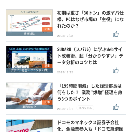
初期は重さ「30トン」の激ヤバ仕
様、PCはなぜ市場の「主役」にな
れたのか？
記事
経営戦略
2023/12/22
SUBARU（スバル）に学ぶWebサイ
ト改善術、超「分かりやすい」デ
ータ分析のコツとは
記事
デザイン経営・ブランド・PR
2023/12/22
「199時間削減」した経理部長は
何をした？ 業務“爆増”経理を救
う3つのポイント
記事
業務効率化
2023/12/21
ドコモのマネックス証券子会社
化、金融業参入も「ドコモ経済圏