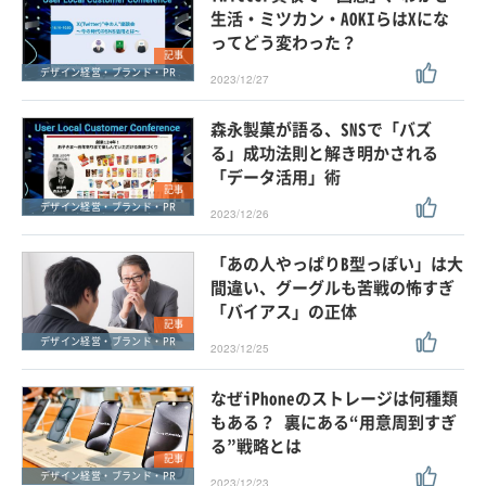
生活・ミツカン・AOKIらはXにな
ってどう変わった？
記事
デザイン経営・ブランド・PR
2023/12/27
森永製菓が語る、SNSで「バズ
る」成功法則と解き明かされる
「データ活用」術
記事
デザイン経営・ブランド・PR
2023/12/26
「あの人やっぱりB型っぽい」は大
間違い、グーグルも苦戦の怖すぎ
「バイアス」の正体
記事
デザイン経営・ブランド・PR
2023/12/25
なぜiPhoneのストレージは何種類
もある？ 裏にある“用意周到すぎ
る”戦略とは
記事
デザイン経営・ブランド・PR
2023/12/23