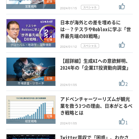
記事
営業戦略
2024/01/15
日本が海外との差を埋めるに
は…？テスラやRobloxに学ぶ「世
界最先端のDX戦略」
記事
グローバル・地政学・国際情勢
2024/01/12
【超詳細】生成AIへの意欲鮮明、
2024年の「企業IT投資動向調査」
記事
2
市場調査・リサーチ
2024/01/05
アドベンチャーツーリズムが観光
業を救う3つの理由、日本がとるべ
き戦略とは
記事
1
経営戦略
2024/01/05
Twitter買収で「困惑」、わかさ