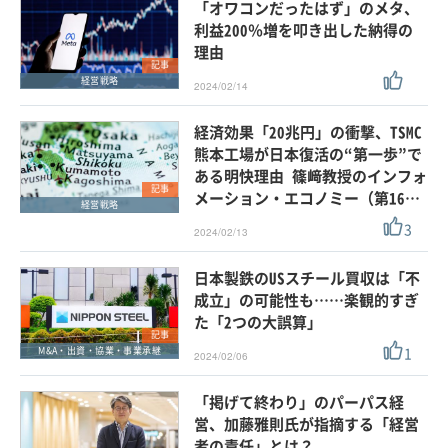
「オワコンだったはず」のメタ、
利益200％増を叩き出した納得の
理由
記事
経営戦略
2024/02/14
経済効果「20兆円」の衝撃、TSMC
熊本工場が日本復活の“第一歩”で
ある明快理由 篠﨑教授のインフォ
記事
メーション・エコノミー（第16…
経営戦略
3
2024/02/13
日本製鉄のUSスチール買収は「不
成立」の可能性も……楽観的すぎ
た「2つの大誤算」
記事
1
M&A・出資・協業・事業承継
2024/02/06
「掲げて終わり」のパーパス経
営、加藤雅則氏が指摘する「経営
者の責任」とは？