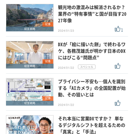
観光地の激混みは解消されるか？
業界の“特有事情”と国が目指す20
27年像
記事
1
経営戦略
2024/01/23
DXが「絵に描いた餅」で終わるワ
ケ、各務茂雄氏が明かす日本のDX
にはびこる“問題点”
記事
経営戦略
2024/01/22
プライバシー不安も…個人を識別
する「AIカメラ」の全国配置が始
動、その狙いとは
記事
経営戦略
2024/01/22
それ本当に営業DXですか？ 単な
るデジタルシフトを超えるための
「真実」と「手法」