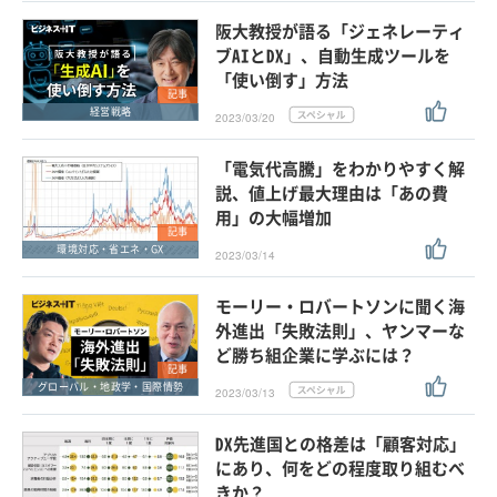
阪大教授が語る「ジェネレーティ
ブAIとDX」、自動生成ツールを
「使い倒す」方法
記事
経営戦略
2023/03/20
「電気代高騰」をわかりやすく解
説、値上げ最大理由は「あの費
用」の大幅増加
記事
環境対応・省エネ・GX
2023/03/14
モーリー・ロバートソンに聞く海
外進出「失敗法則」、ヤンマーな
ど勝ち組企業に学ぶには？
記事
グローバル・地政学・国際情勢
2023/03/13
DX先進国との格差は「顧客対応」
にあり、何をどの程度取り組むべ
きか？