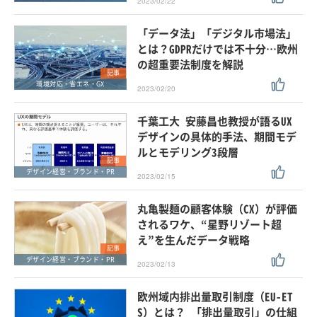
2023/02/22
「データ法」「デジタル市場法」
とは？GDPRだけでは不十分…欧州
の超重要法制度を解説
記事
環境対応・省エネ・GX
2023/02/20
千葉工大 安藤昌也教授が語るUX
デザインの具体的手法、期間モデ
ルとモデリング3段層
記事
デザイン経営・ブランド・PR
2023/02/15
丸亀製麺の顧客体験（CX）が評価
されるワケ、“星野リゾート超
え”を生んだデータ戦略
記事
デザイン経営・ブランド・PR
2023/02/13
欧州域内排出量取引制度（EU-ET
S）とは？ 「排出量取引」の仕組