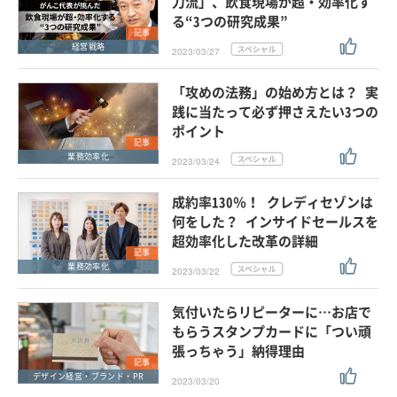
刀流」、飲食現場が超・効率化す
る“3つの研究成果”
記事
経営戦略
2023/03/27
「攻めの法務」の始め方とは？ 実
践に当たって必ず押さえたい3つの
ポイント
記事
業務効率化
2023/03/24
成約率130％！ クレディセゾンは
何をした？ インサイドセールスを
超効率化した改革の詳細
記事
業務効率化
2023/03/22
気付いたらリピーターに…お店で
もらうスタンプカードに「つい頑
張っちゃう」納得理由
記事
デザイン経営・ブランド・PR
2023/03/20