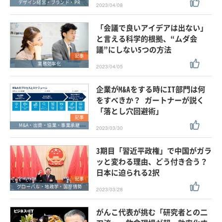
デザイン経営・ブランド・PR
2023/04/08
「会議で良いアイデアは出ない」
と言える科学的根拠、“ムダ会
議”にしない5つの方法
記事
業務効率化
2023/04/05
企業がM&Aをする時にIT部門は何
をすべきか？ ガートナーが説く
「落とし穴回避術」
記事
M&A・出資・協業・事業承継
2023/03/30
3期目「習近平政権」で中国がガラ
ッと変わる理由、どう付き合う？
日本に迫られる2択
記事
グローバル・地政学・国際情勢
2023/03/28
がんこ代表が挑む「研究者との二