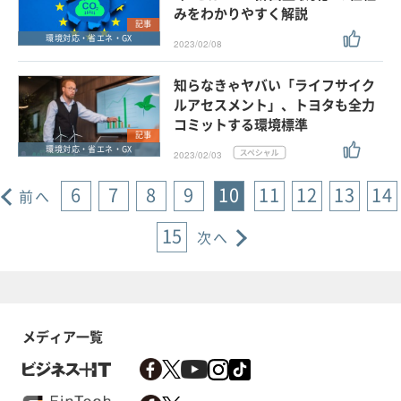
みをわかりやすく解説
記事
環境対応・省エネ・GX
2023/02/08
知らなきゃヤバい「ライフサイク
ルアセスメント」、トヨタも全力
コミットする環境標準
記事
環境対応・省エネ・GX
2023/02/03
6
7
8
9
10
11
12
13
14
前へ
15
次へ
メディア一覧