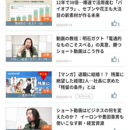
12年で30倍…爆速で活用進む「バ
イオプラ」、セブンや花王も大注
目の新素材が作る未来
記事
3
環境対応・省エネ・GX
2023/04/13
動画の教祖：明石ガクト「電通的
なものこそスベる」の真意、勝つ
ショート動画はこう作る
記事
1
デザイン経営・ブランド・PR
2023/04/11
【マンガ】退職に結婚！？ 残業に
絶望した経理2人…社長に求めた
「残留の条件」とは
記事
業務効率化
2023/04/10
ショート動画はビジネスの何を変
えたのか？ イーロンや豊田章男も
使いこなす新・経営資源
記事