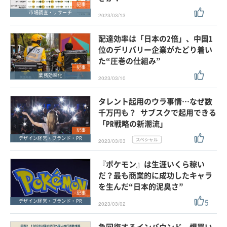
記事
市場調査・リサーチ
2023/03/13
配達効率は「日本の2倍」、中国1
位のデリバリー企業がたどり着い
た“圧巻の仕組み”
記事
業務効率化
2023/03/10
タレント起用のウラ事情…なぜ数
千万円も？ サブスクで起用できる
「PR戦略の新潮流」
記事
デザイン経営・ブランド・PR
2023/03/03
『ポケモン』は生涯いくら稼い
だ？最も商業的に成功したキャラ
を生んだ“日本的泥臭さ”
記事
5
デザイン経営・ブランド・PR
2023/03/02