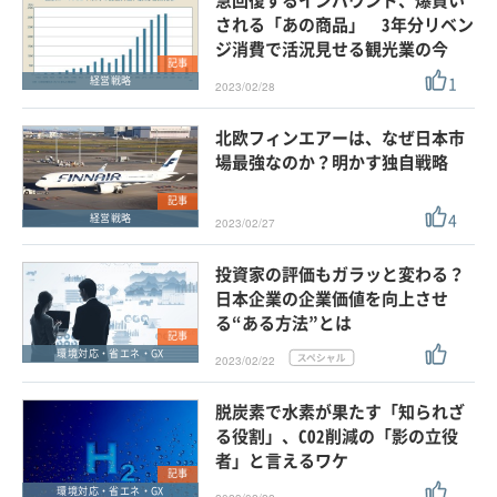
急回復するインバウンド、爆買い
される「あの商品」 3年分リベン
ジ消費で活況見せる観光業の今
記事
1
経営戦略
2023/02/28
北欧フィンエアーは、なぜ日本市
場最強なのか？明かす独自戦略
記事
4
経営戦略
2023/02/27
投資家の評価もガラッと変わる？
日本企業の企業価値を向上させ
る“ある方法”とは
記事
環境対応・省エネ・GX
2023/02/22
脱炭素で水素が果たす「知られざ
る役割」、CO2削減の「影の立役
者」と言えるワケ
記事
環境対応・省エネ・GX