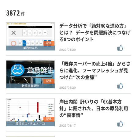
種別
記事・ニュース
セミナー
3872
動画
件
ホワイトペーパー
データ分析で「絶対NGな進め方」
外部ニュース
とは？ データを問題解決につなげ
る8つのポイント
スペシャルに限定する
記事
業務効率化
2023/04/20
タグ
「既存スーパーの売上4倍」からさ
らに進化、フーマフレッシュが見
つけた“次の金脈”
クリア
この条件で検索する
記事
新規事業開発
2023/04/20
岸田内閣 肝いりの「GX基本方
針」に隠された、日本の原発利用
の“裏事情”
記事
環境対応・省エネ・GX
2023/04/17