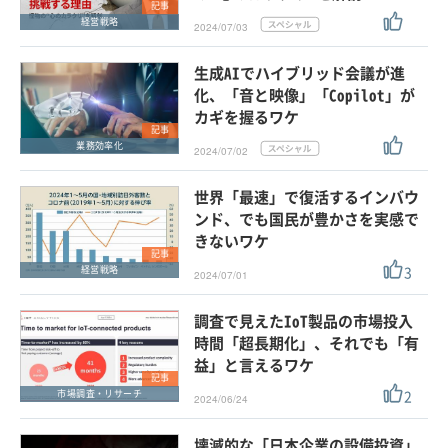
記事
経営戦略
2024/07/03
生成AIでハイブリッド会議が進
化、「音と映像」「Copilot」が
カギを握るワケ
記事
業務効率化
2024/07/02
世界「最速」で復活するインバウ
ンド、でも国民が豊かさを実感で
きないワケ
記事
3
経営戦略
2024/07/01
調査で見えたIoT製品の市場投入
時間「超長期化」、それでも「有
益」と言えるワケ
記事
2
市場調査・リサーチ
2024/06/24
壊滅的な「日本企業の設備投資」