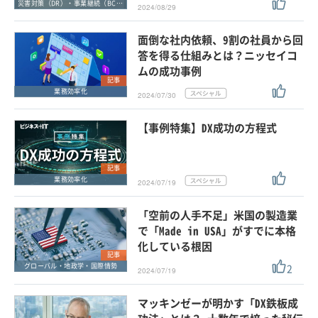
災害対策（DR）・事業継続（BCP）
2024/08/29
面倒な社内依頼、9割の社員から回
答を得る仕組みとは？ニッセイコ
ムの成功事例
記事
業務効率化
2024/07/30
【事例特集】DX成功の方程式
記事
業務効率化
2024/07/19
「空前の人手不足」米国の製造業
で「Made in USA」がすでに本格
化している根因
記事
2
グローバル・地政学・国際情勢
2024/07/19
マッキンゼーが明かす「DX鉄板成