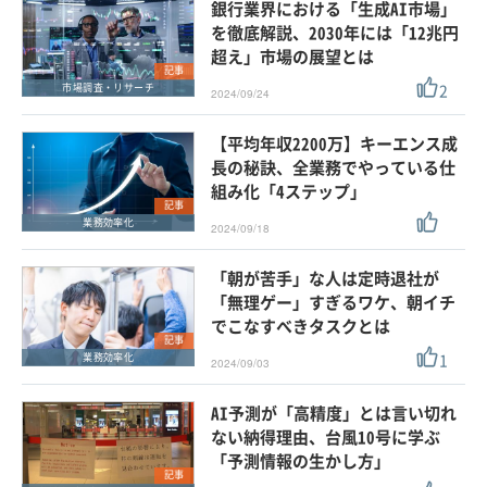
銀行業界における「生成AI市場」
を徹底解説、2030年には「12兆円
超え」市場の展望とは
記事
2
市場調査・リサーチ
2024/09/24
【平均年収2200万】キーエンス成
長の秘訣、全業務でやっている仕
組み化「4ステップ」
記事
業務効率化
2024/09/18
「朝が苦手」な人は定時退社が
「無理ゲー」すぎるワケ、朝イチ
でこなすべきタスクとは
記事
1
業務効率化
2024/09/03
AI予測が「高精度」とは言い切れ
ない納得理由、台風10号に学ぶ
「予測情報の生かし方」
記事