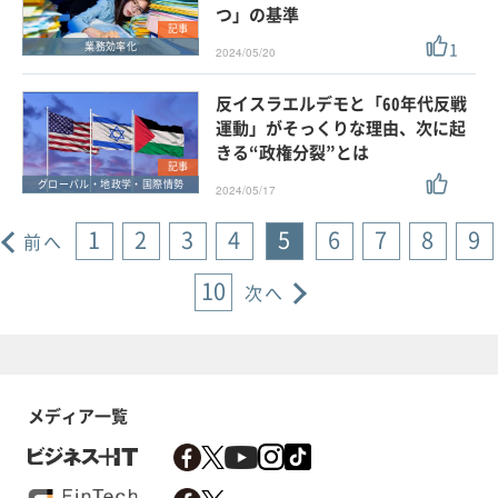
つ」の基準
記事
1
業務効率化
2024/05/20
反イスラエルデモと「60年代反戦
運動」がそっくりな理由、次に起
きる“政権分裂”とは
記事
グローバル・地政学・国際情勢
2024/05/17
1
2
3
4
5
6
7
8
9
前へ
10
次へ
メディア一覧