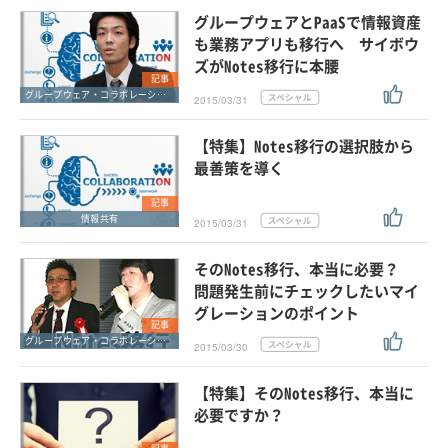
グループウェアとPaaSで情報資産
も業務アプリも移行へ サイボウ
ズがNotes移行に本腰
記事
グループウェア・コラボレーション
2015/03/31
【特集】Notes移行の選択肢から
最善策を導く
記事
情報共有
2015/03/31
そのNotes移行、本当に必要？
問題発生前にチェックしたいマイ
グレーションのポイント
記事
グループウェア・コラボレーション
2015/03/30
【特集】そのNotes移行、本当に
必要ですか？