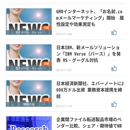
GMOインターネット、「お名前.co
mメールマーケティング」開始 属
性設定や効果測定も
記事
電子メール・チャット
2014/11/28
日本IBM、新メールソリューショ
ン「IBM Verse（バース）」を発
表 MS・グーグル対抗
記事
電子メール・チャット
2014/11/27
日本経済新聞社、エバーノートに2
000万ドル出資 業務資本提携を締
結
記事
情報共有
2014/11/10
企業間ファイル転送製品市場のベ
ンダー比較、シェア・期待値でNR