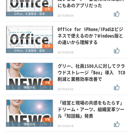
にもあのアプリだった
記事
Office、文書管理・検索
2015/06/04
Office for iPhone/iPadはビジ
ネスで使えるのか？Windows版と
の違いから理解する
記事
Office、文書管理・検索
2015/05/08
グリー、社員1500人に対してクラ
ウドストレージ「Box」導入 TCO
削減と業務効率改善で
記事
情報共有
2015/04/22
「経営と現場の共感をもたらす」
ドリーム・アーツ、組織変革ツー
ル「知話輪」発表
記事
情報共有
2015/04/16