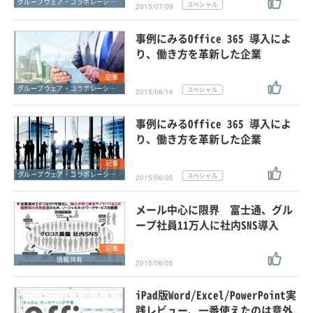
グループウェア・コラボレーション
2015/07/09
事例にみるOffice 365 導入によ
り、働き方を革新した企業
記事
グループウェア・コラボレーション
2015/06/16
事例にみるOffice 365 導入によ
り、働き方を革新した企業
記事
グループウェア・コラボレーション
2015/06/05
メール中心に限界 富士通、グル
ープ社員11万人に社内SNS導入
記事
情報共有
2015/06/05
iPad版Word/Excel/PowerPoint実
践レビュー、一番使えたのは意外