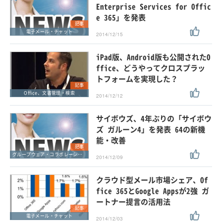
Enterprise Services for Offic
e 365」を発表
記事
電子メール・チャット
2014/12/15
iPad版、Android版も公開されたO
ffice、どうやってクロスプラッ
トフォームを実現した？
記事
Office、文書管理・検索
2014/12/12
サイボウズ、4年ぶりの「サイボウ
ズ ガルーン4」を発表 64の新機
能・改善
記事
グループウェア・コラボレーション
2014/12/09
クラウド型メール市場シェア、Of
fice 365とGoogle Appsが2強 ガ
ートナー提言の活用法
記事
電子メール・チャット
2014/12/03