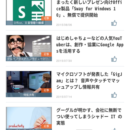
まったく新しいプレゼン向けOffi
ce製品「Sway for Windows 1
0」、無償で提供開始
記事
Office、文書管理・検索
2015/08/06
はじめしゃちょーなどの人気YouT
uberは、創作・協業にGoogle App
sを活用する
記事
グループウェア・コラボレーション
2015/07/30
マイクロソフトが発表した「GigJ
am」とは？ 音声やタッチでマッ
シュアップし情報共有
記事
情報共有
2015/07/14
グーグルが明かす、会社に無断で
つい使ってしまうシャドー IT の
実態
記事