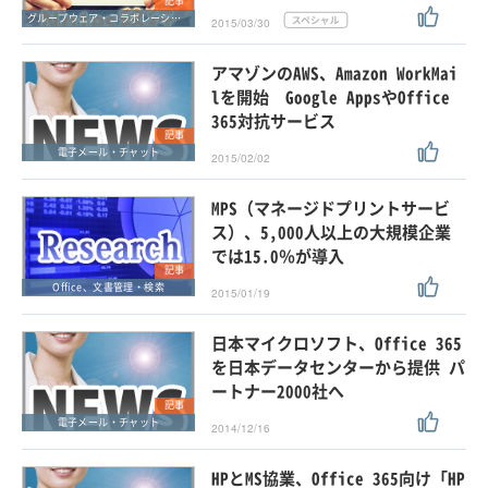
記事
グループウェア・コラボレーション
2015/03/30
アマゾンのAWS、Amazon WorkMai
lを開始 Google AppsやOffice
365対抗サービス
記事
電子メール・チャット
2015/02/02
MPS（マネージドプリントサービ
ス）、5,000人以上の大規模企業
では15.0％が導入
記事
Office、文書管理・検索
2015/01/19
日本マイクロソフト、Office 365
を日本データセンターから提供 パ
ートナー2000社へ
記事
電子メール・チャット
2014/12/16
HPとMS協業、Office 365向け「HP