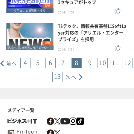
Iセキュアがトップ
記事
Office、文書管理・検索
2014/11/06
TSテック、情報共有基盤にSoftLa
yer対応の「アリエル・エンター
プライズ」を採用
記事
グループウェア・コラボレーション
2014/10/21
4
5
6
7
8
9
10
11
12
前へ
13
次へ
メディア一覧