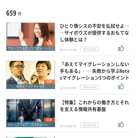
種別
記事・ニュース
セミナー
659
動画
件
ホワイトペーパー
ひとり情シスの不安を払拭せよ―
外部ニュース
―サイボウズが提供するおもてな
し体験とは？
スペシャルに限定する
記事
グループウェア・コラボレーション
2015/10/16
タグ
「あえてマイグレーションしない
手もある」──失敗から学ぶNote
sマイグレーション5つのポイント
クリア
この条件で検索する
記事
電子メール・チャット
2015/10/05
【特集】これからの働き方とそれ
を支える情報共有基盤
記事
グループウェア・コラボレーション
2015/08/19