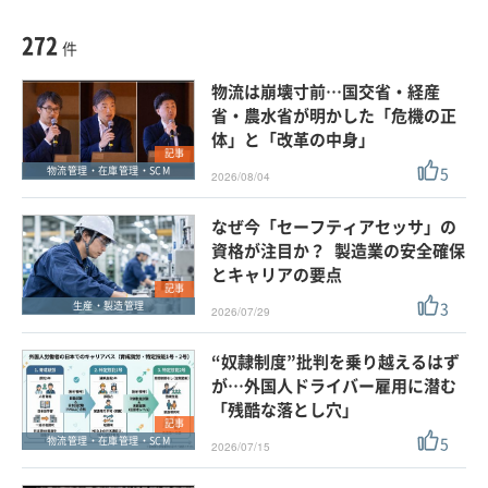
種別
記事・ニュース
セミナー
272
動画
件
ホワイトペーパー
物流は崩壊寸前…国交省・経産
外部ニュース
省・農水省が明かした「危機の正
体」と「改革の中身」
スペシャルに限定する
記事
5
物流管理・在庫管理・SCM
2026/08/04
タグ
なぜ今「セーフティアセッサ」の
資格が注目か？ 製造業の安全確保
とキャリアの要点
クリア
この条件で検索する
記事
3
生産・製造管理
2026/07/29
“奴隷制度”批判を乗り越えるはず
が…外国人ドライバー雇用に潜む
「残酷な落とし穴」
記事
5
物流管理・在庫管理・SCM
2026/07/15