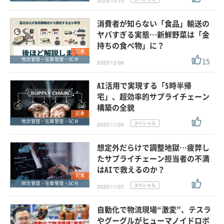
2025/12/15
消費者が知らない「食品」輸送の
ヤバすぎる実態…新鮮野菜は「金
持ちの食べ物」に？
記事
15
物流管理・在庫管理・SCM
2025/12/08
AI活用で実現する「5時半帰
宅」、超効率的サプライチェーン
構築の全貌
記事
物流管理・在庫管理・SCM
2025/11/26
想定外だらけで調整地獄…疲弊し
たサプライチェーン担当者の不満
はAIで救えるのか？
記事
物流管理・在庫管理・SCM
2025/11/25
自動化で物流現場“激変”、テスラ
やグーグルがヒューマノイドロボ