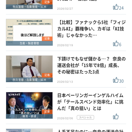
記事
24
物流管理・在庫管理・SCM
2026/02/27
【比較】ファナックら5社「フィジ
カルAI」覇権争い、カギは「AI技
術」じゃなかった…
記事
6
生産・製造管理
2026/02/19
下請けでもなぜ儲かる…？ 奈良の
運送会社が「15年で8倍」成長、
その秘密はたった3点
記事
30
物流管理・在庫管理・SCM
2026/02/13
日本ベーリンガーインゲルハイム
が「テールスペンド効率化」に挑
んだ「真の狙い」とは
記事
購買・調達
2026/02/06
人手不足なのに…奈良の運送会社