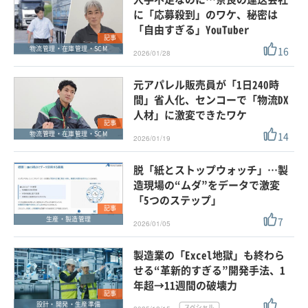
に「応募殺到」のワケ、秘密は
「自由すぎる」YouTuber
記事
16
物流管理・在庫管理・SCM
2026/01/28
元アパレル販売員が「1日240時
間」省人化、センコーで「物流DX
人材」に激変できたワケ
記事
14
物流管理・在庫管理・SCM
2026/01/19
脱「紙とストップウォッチ」…製
造現場の“ムダ”をデータで激変
「5つのステップ」
記事
7
生産・製造管理
2026/01/05
製造業の「Excel地獄」も終わら
せる“革新的すぎる”開発手法、1
年超→11週間の破壊力
記事
設計・開発・生産準備