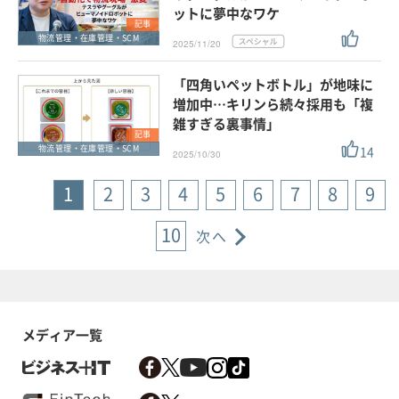
ットに夢中なワケ
記事
物流管理・在庫管理・SCM
2025/11/20
「四角いペットボトル」が地味に
増加中…キリンら続々採用も「複
雑すぎる裏事情」
記事
14
物流管理・在庫管理・SCM
2025/10/30
1
2
3
4
5
6
7
8
9
10
次へ
メディア一覧