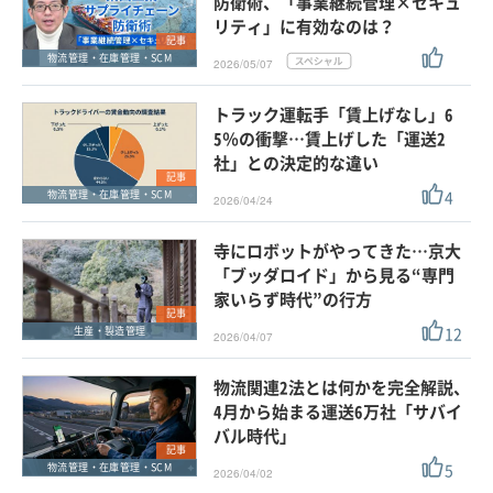
防衛術、「事業継続管理×セキュ
リティ」に有効なのは？
記事
物流管理・在庫管理・SCM
2026/05/07
トラック運転手「賃上げなし」6
5％の衝撃…賃上げした「運送2
社」との決定的な違い
記事
4
物流管理・在庫管理・SCM
2026/04/24
寺にロボットがやってきた…京大
「ブッダロイド」から見る“専門
家いらず時代”の行方
記事
12
生産・製造管理
2026/04/07
物流関連2法とは何かを完全解説、
4月から始まる運送6万社「サバイ
バル時代」
記事
5
物流管理・在庫管理・SCM
2026/04/02