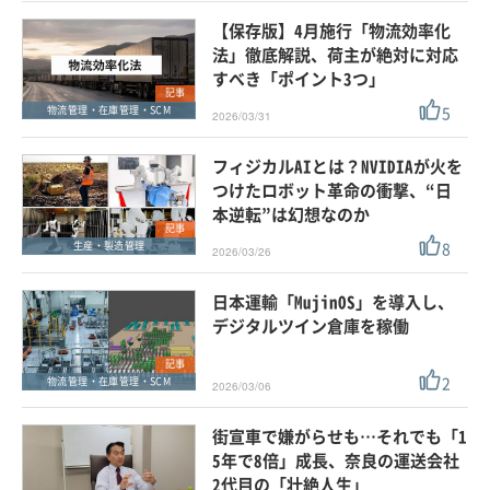
【保存版】4月施行「物流効率化
法」徹底解説、荷主が絶対に対応
すべき「ポイント3つ」
記事
5
物流管理・在庫管理・SCM
2026/03/31
フィジカルAIとは？NVIDIAが火を
つけたロボット革命の衝撃、“日
本逆転”は幻想なのか
記事
8
生産・製造管理
2026/03/26
日本運輸「MujinOS」を導入し、
デジタルツイン倉庫を稼働
記事
2
物流管理・在庫管理・SCM
2026/03/06
街宣車で嫌がらせも…それでも「1
5年で8倍」成長、奈良の運送会社
2代目の「壮絶人生」