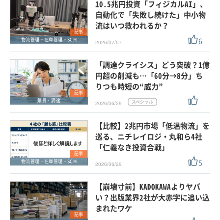
10.5兆円投資「フィジカルAI」、
自動化で「失敗し続けた」中小物
流はいつ救われるか？
記事
6
物流管理・在庫管理・SCM
2026/07/07
「調達クライシス」どう突破？1億
円超の削減も…「60分→8分」ち
りつも時短の“威力”
記事
購買・調達
2026/06/29
【比較】2兆円市場「低温物流」を
巡る、ニチレイロジ・丸和ら4社
「仁義なき投資合戦」
記事
5
物流管理・在庫管理・SCM
2026/06/29
【崩壊寸前】KADOKAWAよりヤバ
い？出版業界2社が大赤字に追い込
まれたワケ
記事