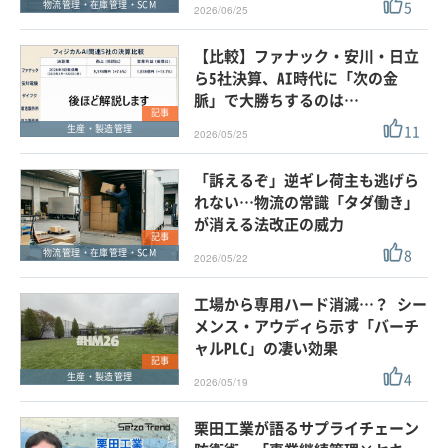
5
物流管理・在庫管理・SCM
2026/06/25
【比較】ファナック・安川・日立
ら5社決算、AI時代に「次の金
脈」で大勝ちするのは…
記事
11
生産・製造管理
2026/05/25
「訴えるぞ」逆ギレ荷主も逃げら
れない…物流の常識「タダ働き」
が消える法改正の威力
記事
8
物流管理・在庫管理・SCM
2026/05/22
工場から専用ハード消滅…？ シー
メンス・アウディら示す「バーチ
ャルPLC」の凄い効果
記事
4
生産・製造管理
2026/05/19
栗田工業が語るサプライチェーン