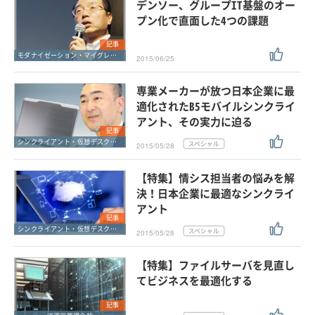
デンソー、グループIT基盤のオー
プン化で直面した4つの課題
記事
モダナイゼーション・マイグレーション
2015/06/25
専業メーカーが放つ日本企業に最
適化されたB5モバイルシンクライ
アント、その実力に迫る
記事
シンクライアント・仮想デスクトップ
2015/05/28
【特集】情シス担当者の悩みを解
決！日本企業に最適なシンクライ
アント
記事
シンクライアント・仮想デスクトップ
2015/05/28
【特集】ファイルサーバを見直し
てビジネスを最適化する
記事