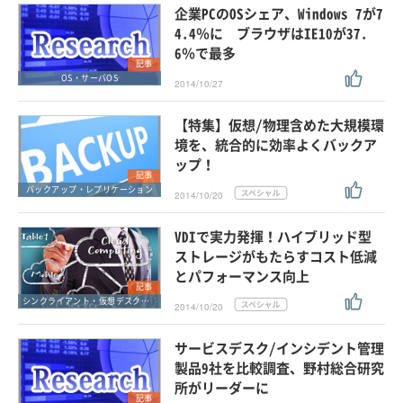
企業PCのOSシェア、Windows 7が7
4.4％に ブラウザはIE10が37.
6％で最多
記事
OS・サーバOS
2014/10/27
【特集】仮想/物理含めた大規模環
境を、統合的に効率よくバックア
ップ！
記事
バックアップ・レプリケーション
2014/10/20
VDIで実力発揮！ハイブリッド型
ストレージがもたらすコスト低減
とパフォーマンス向上
記事
シンクライアント・仮想デスクトップ
2014/10/20
サービスデスク/インシデント管理
製品9社を比較調査、野村総合研究
所がリーダーに
記事