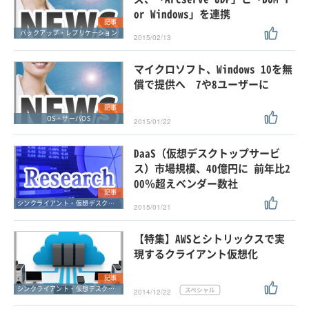
or Windows」を連携
記事
バックアップ・レプリケーション
2015/02/13
マイクロソフト、Windows 10を無
償で提供へ 7や8ユーザーに
記事
OS・サーバOS
2015/01/22
DaaS（仮想デスクトップサービ
ス）市場規模、40億円に 前年比2
00％超えベンダー数社
記事
シンクライアント・仮想デスクトップ
2015/01/21
【特集】AWSとシトリックスで実
現するクライアント仮想化
記事
シンクライアント・仮想デスクトップ
2014/12/22