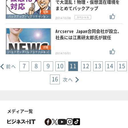
で大混乱！物理・仮想混在環境を
まとめてバックアップ
記事
バックアップ・レプリケーション
2014/10/06
Arcserve Japan合同会社が設立、
社長には江黒研太郎氏が就任
記事
バックアップ・レプリケーション
2014/10/01
7
8
9
10
11
12
13
14
15
前へ
16
次へ
メディア一覧