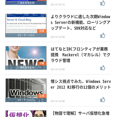
IT運用管理全般
2014/10/15
よりクラウドに適した次期Window
s Serverの新機能、ローリングア
ップデート、SDN対応など
記事
OS・サーバOS
2014/10/08
はてなとIDCフロンティアが業務
提携 Mackerel（マカレル）でク
ラウド管理
記事
IT運用管理全般
2014/10/08
情シス視点でみた、Windows Serv
er 2012 R2移行の12個のメリット
記事
OS・サーバOS
2014/10/08
【物語で理解】サーバ仮想化急増