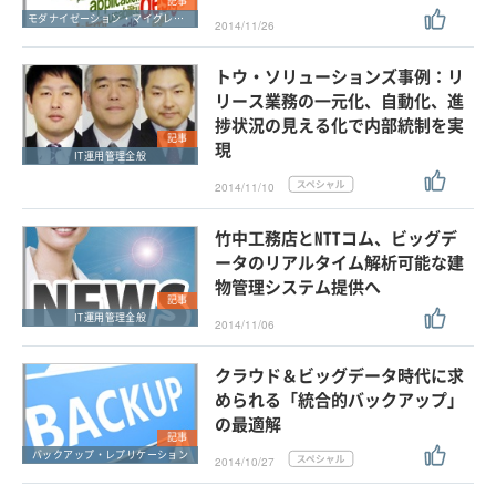
記事
モダナイゼーション・マイグレーション
2014/11/26
トウ・ソリューションズ事例：リ
リース業務の一元化、自動化、進
捗状況の見える化で内部統制を実
記事
現
IT運用管理全般
2014/11/10
竹中工務店とNTTコム、ビッグデ
ータのリアルタイム解析可能な建
物管理システム提供へ
記事
IT運用管理全般
2014/11/06
クラウド＆ビッグデータ時代に求
められる「統合的バックアップ」
の最適解
記事
バックアップ・レプリケーション
2014/10/27