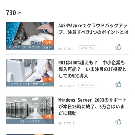
種別
記事・ニュース
セミナー
730
動画
件
ホワイトペーパー
AWSやAzureでクラウドバックアッ
外部ニュース
プ、注意すべき3つのポイントとは
スペシャルに限定する
記事
バックアップ・レプリケーション
2015/08/17
タグ
ROIは400%超えも？ 中小企業も
導入可能？ いま注目のIT投資と
してのVDI導入
クリア
この条件で検索する
記事
シンクライアント・仮想デスクトップ
2015/08/11
Windows Server 2003のサポート
が本日16時に終了、6万台はいま
だに稼動
記事
OS・サーバOS
2015/07/15