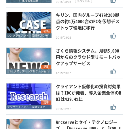
IT運用管理全般
2015/03/31
キリン、国内グループ47社200拠
点の約1万4000台のPCを仮想デス
クトップ環境に移行
記事
シンクライアント・仮想デスクトップ
2015/03/23
さくら情報システム、月額5,000
円からのクラウド型リモートバッ
クアップサービス
記事
バックアップ・レプリケーション
2015/03/10
クライアント仮想化の投資対効果
は？IDCが発表、導入企業全体のR
OIは439.4%に
記事
シンクライアント・仮想デスクトップ
2015/02/16
Arcserveとセイ・テクノロジー
ズ、「Arcserve UDP」と「BOM f