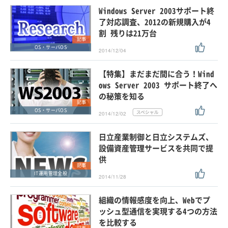
Windows Server 2003サポート終
了対応調査、2012の新規購入が4
割 残りは21万台
記事
OS・サーバOS
2014/12/04
【特集】まだまだ間に合う！Wind
ows Server 2003 サポート終了へ
の秘策を知る
記事
OS・サーバOS
2014/12/02
日立産業制御と日立システムズ、
設備資産管理サービスを共同で提
供
記事
IT運用管理全般
2014/11/28
組織の情報感度を向上、Webでプ
ッシュ型通信を実現する4つの方法
を比較する