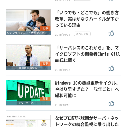
「いつでも・どこでも」の働き方
改革、実はかなりハードルが下が
っている理由
記事
シンクライアント・仮想デスクトップ
2018/10/31
「サーバレスのこれから」を、マ
イクロソフトの開発者Chris Gill
um氏に聞く
記事
IT運用管理全般
2018/10/25
Windows 10の機能更新サイクル、
やはり早すぎた？ 「2年ごと」へ
緩和可能に
記事
OS・サーバOS
2018/10/16
なぜプロ野球球団がサーバ・ネッ
トワークの統合監視に乗り出した