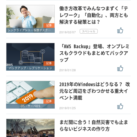
働き方改革でみんなつまずく「テ
レワーク」「自動化」、両方とも
解決する秘策とは？
記事
シンクライアント・仮想デスクトップ
2019/02/07
「AWS Backup」登場、オンプレミ
スもクラウドもまとめてバックア
ップ
記事
バックアップ・レプリケーション
2019/01/28
2019年のWindowsはどうなる？ 改
元など周辺をざわつかせる重大イ
ベント満載
記事
OS・サーバOS
2019/01/25
まだ間に合う！自然災害でも止ま
らないビジネスの作り方