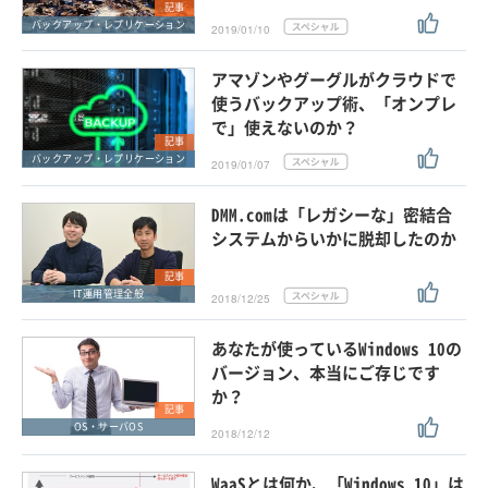
記事
バックアップ・レプリケーション
2019/01/10
アマゾンやグーグルがクラウドで
使うバックアップ術、「オンプレ
で」使えないのか？
記事
バックアップ・レプリケーション
2019/01/07
DMM.comは「レガシーな」密結合
システムからいかに脱却したのか
記事
IT運用管理全般
2018/12/25
あなたが使っているWindows 10の
バージョン、本当にご存じです
か？
記事
OS・サーバOS
2018/12/12
WaaSとは何か、「Windows 10」は