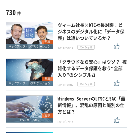
種別
記事・ニュース
セミナー
730
動画
件
ホワイトペーパー
ヴィーム社長×DTC社長対談：ビ
外部ニュース
ジネスのデジタル化に「データ保
護」は追いついているか？
スペシャルに限定する
記事
バックアップ・レプリケーション
2019/08/19
タグ
「クラウドなら安心」はウソ？ 複
雑化するデータ保護を救う“全部
入り”のシンプルさ
クリア
この条件で検索する
記事
バックアップ・レプリケーション
2019/08/07
Windows ServerのLTSCとSAC「最
新情報」、混乱の原因と識別の仕
方とは？
記事
OS・サーバOS
2019/07/16