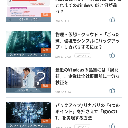
これまでのWindows OSと何が違
う？
記事
OS・サーバOS
2018/12/11
物理・仮想・クラウド…「ごった
煮」環境をシンプルにバックアッ
プ・リカバリするには？
記事
バックアップ・レプリケーション
2018/12/03
最近のWindowsの品質には「疑問
符」、企業は全社展開前に十分な
検証を
記事
OS・サーバOS
2018/11/14
バックアップ/リカバリの「4つの
ポイント」を押さえて「攻めのI
T」を実現する方法
記事
バックアップ・レプリケーション
2018/11/05