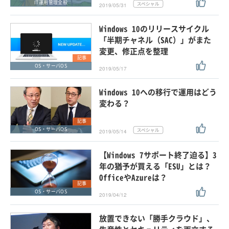
IT運用管理全般
2019/05/31
Windows 10のリリースサイクル
「半期チャネル（SAC）」がまた
変更、修正点を整理
記事
OS・サーバOS
2019/05/17
Windows 10への移行で運用はどう
変わる？
記事
OS・サーバOS
2019/05/14
【Windows 7サポート終了迫る】3
年の猶予が買える「ESU」とは？
OfficeやAzureは？
記事
OS・サーバOS
2019/04/12
放置できない「勝手クラウド」、