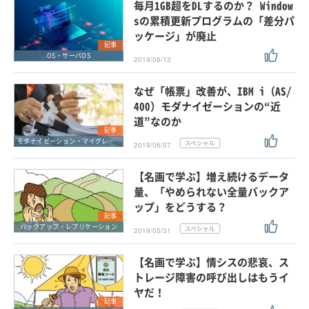
毎月1GB超をDLするのか？ Window
sの累積更新プログラムの「差分パ
ッケージ」が廃止
記事
OS・サーバOS
2019/06/13
なぜ「帳票」改善が、IBM i（AS/
400）モダナイゼーションの“近
道”なのか
記事
モダナイゼーション・マイグレーション
2019/06/07
【名画で学ぶ】増え続けるデータ
量、「やめられない全量バックア
ップ」をどうする？
記事
バックアップ・レプリケーション
2019/05/31
【名画で学ぶ】情シスの悲哀、ス
トレージ障害の呼び出しはもうイ
ヤだ！
記事