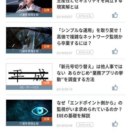
生産性とセキュリティを両立する
現実解とは
記事
IT運用管理全般
2019/03/07
「シンプルな運用」を取り戻せ！
高価で複雑なネットワーク監視か
ら卒業するには？
記事
IT運用管理全般
2019/03/07
「新元号切り替え」は他人事では
ない あらかじめ“業務アプリの挙
動”を調査する方法
記事
OS・サーバOS
2019/02/15
なぜ「エンドポイント側から」の
監視がいま求められているのか？
EUEの基礎を解説
記事
IT運用管理全般
2019/02/08