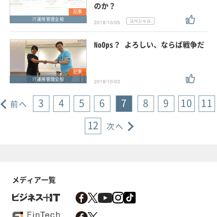
のか？
記事
IT運用管理全般
2018/10/05
NoOps？ よろしい、ならば戦争だ
記事
IT運用管理全般
2018/10/03
3
4
5
6
7
8
9
10
11
前へ
12
次へ
メディア一覧