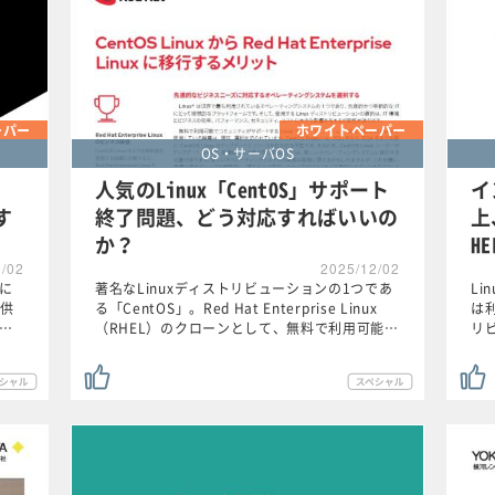
ーパー
ホワイトペーパー
OS・サーバOS
」
人気のLinux「CentOS」サポート
イ
す
終了問題、どう対応すればいいの
上
か？
H
2/02
2025/12/02
ムに
著名なLinuxディストリビューションの1つであ
Li
供
る「CentOS」。Red Hat Enterprise Linux
は
T…
（RHEL）のクローンとして、無料で利用可能…
リ