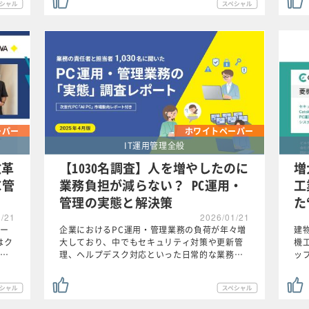
ーパー
ホワイトペーパー
IT運用管理全般
改革
【1030名調査】人を増やしたのに
増
C管
業務負担が減らない？ PC運用・
工
管理の実態と解決策
た
1/21
2026/01/21
ー
企業におけるPC運用・管理業務の負荷が年々増
建
はク
大しており、中でもセキュリティ対策や更新管
機
…
理、ヘルプデスク対応といった日常的な業務…
ッ