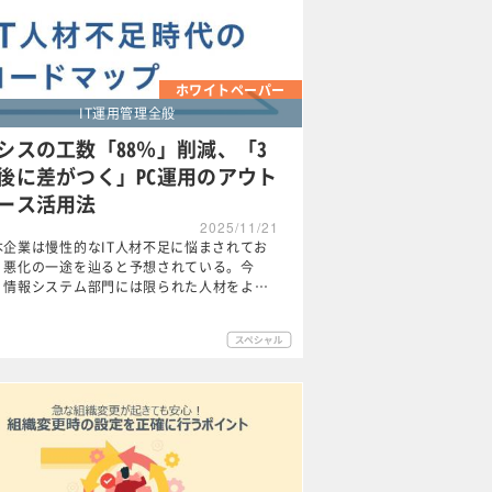
ホワイトペーパー
IT運用管理全般
シスの工数「88％」削減、「3
後に差がつく」PC運用のアウト
ース活用法
2025/11/21
本企業は慢性的なIT人材不足に悩まされてお
、悪化の一途を辿ると予想されている。今
、情報システム部門には限られた人材をよ…