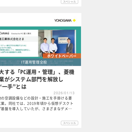
ホワイトペーパー
IT運用管理全般
大する「PC運用・管理」、菱機
業がシステム部門を解放し
“一手”とは
2026/01/13
物の空調設備などの設計・施工を手掛ける菱
工業。同社では、2019年頃から仮想デスクト
プ基盤を導入していたが、さまざまなデメ…