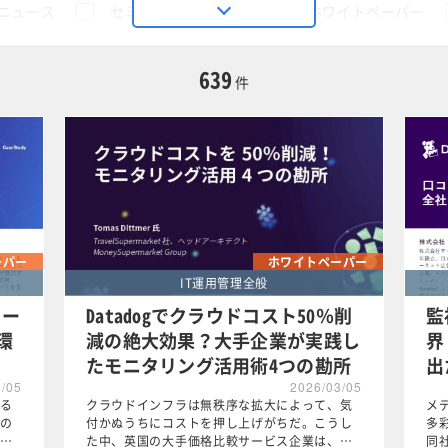
ニュース
セミナー
動画
ホワイトペーパー
に限定する
639
件
この条件で検索する
ーパー
ホワイトペーパー
IT運用管理全般
リー
Datadogでクラウドコスト50％削
監
環
減の絶大効果？大手企業が実践し
界
たモニタリング活用術4つの勘所
出
3/05
2026/03/05
る
クラウドインフラは無秩序な拡大によって、気
メ
の
付かぬうちにコストを押し上げがちだ。こうし
多
…
た中、英国の大手価格比較サービス企業は、…
同