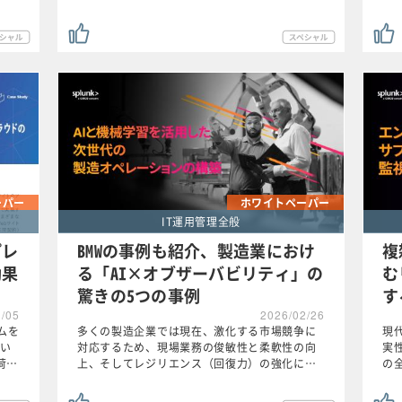
ーパー
ホワイトペーパー
IT運用管理全般
プレ
BMWの事例も紹介、製造業におけ
複
効果
る「AI×オブザーバビリティ」の
む
驚きの5つの事例
す
3/05
2026/02/26
ムを
多くの製造企業では現在、激化する市場競争に
現
い
対応するため、現場業務の俊敏性と柔軟性の向
実
荷…
上、そしてレジリエンス（回復力）の強化に…
の