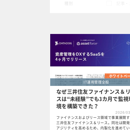
種別
記事・
スペシャル
タグ
クリア
ホワイトペ
IT運用管理全般
なぜ三井住友ファイナンス＆
スは“未経験”でも3カ月で監視
境を構築できた？
2026/0
ファイナンスおよびリース領域で事業展開す
三井住友ファイナンス＆リース。同社は開発
アジリティを高めるため、内製化を進めてい