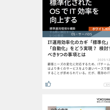
ホワイトペ
OS・サーバOS
IT運用効率化のカギ「標準化
「自動化」をどう実現？ 検討
べき9つの事項とは
2025/1
顧客ニーズの変化に対応するため、ITチー
はより多くのサービスをより速いペースで提
することが求められている。だが、既存のI