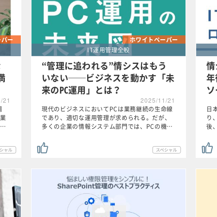
ーパー
ホワイトペーパー
IT運用管理全般
な
“管理に追われる”情シスはもう
情
満
いない──ビジネスを動かす「未
年
来のPC運用」とは？
ソ
1/21
2025/11/21
調
現代のビジネスにおいてPCは業務継続の生命線
日
業
であり、適切な運用管理が求められる。だが、
り
…
多くの企業の情報システム部門では、PCの機…
後