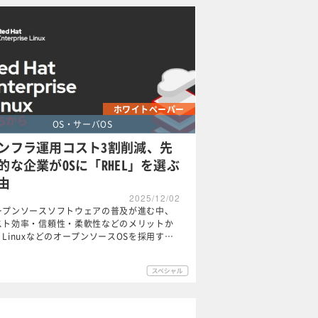
ホワイトペーパー
OS・サーバOS
ンフラ運用コスト3割削減、先
的な企業がOSに「RHEL」を選ぶ
由
2025/12/02
ープンソースソフトウェアの普及が進む中、
スト効率・信頼性・柔軟性などのメリットか
、LinuxなどのオープンソースOSを採用す…