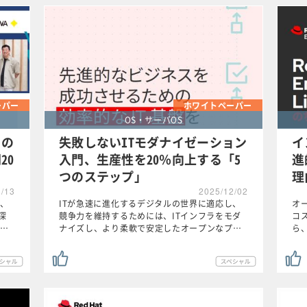
ーパー
ホワイトペーパー
OS・サーバOS
」の
失敗しないITモダナイゼーション
イ
20
入門、生産性を20％向上する「5
進
つのステップ」
理
1/13
2025/12/02
、
ITが急速に進化するデジタルの世界に適応し、
オ
深
競争力を維持するためには、ITインフラをモダ
コ
…
ナイズし、より柔軟で安定したオープンなプ…
ら