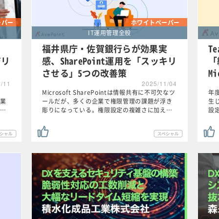
ーパー
ホワイトペーパー
IT運用管理全般
？
福井県庁・佐賀銀行らが効果実
T
ジリ
感、SharePoint運用を「スッキリ
「
させる」5つの改善策
Mi
1/11
2025/11/04
Microsoft SharePointは情報共有に不可欠なツ
年
業
ールだが、多くの企業で権限管理の課題が浮き
生
…
彫りになっている。権限設定の複雑さに加え…
設