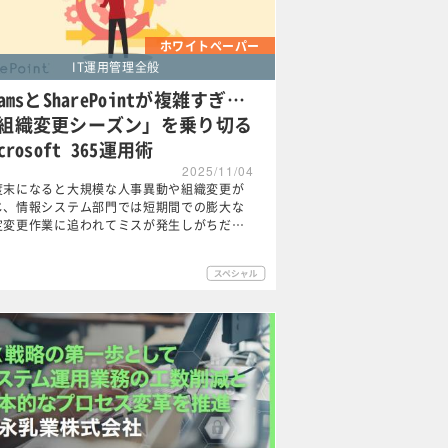
ホワイトペーパー
IT運用管理全般
eamsとSharePointが複雑すぎ…
組織変更シーズン」を乗り切る
crosoft 365運用術
2025/11/04
度末になると大規模な人事異動や組織変更が
じ、情報システム部門では短期間での膨大な
定変更作業に追われてミスが発生しがちだ…