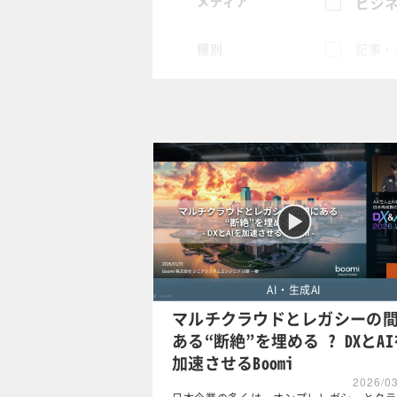
メディア
ビジネ
種別
記事・
スペシャル
タグ
×
人材管
クリア
AI・生成AI
マルチクラウドとレガシーの
ある“断絶”を埋める ? DXとA
加速させるBoomi
2026/0