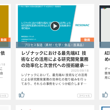
動画
動画
プロセス製造（素材・化学・食品・医薬品）
～依
レゾナックにおける最先端AI 技
A
術などの活用による研究開発業務
め
の効率化と次世代への技術継承…
9/18
るこ
デ
2025/09/18
自
競
レゾナックにおいて、最先端AI 技術などの活用
究…
用
による研究開発業務の効率化の取り組みを行っ
ており、それらの事例をいくつか紹介します…