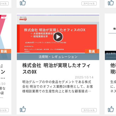
動画
動画
法規制・レギュレーション
い』
株式会社 明治が実現したオフィ
他
イン
スのDX
現
、…
2025/10/14
明治グループの中の食品セグメントである株式
生
0/30
会社 明治でのオフィス業務DX事例として、お客
に
速な
様相談業務での生産性向上と新たな顧客接点…
ネ
の姿
…