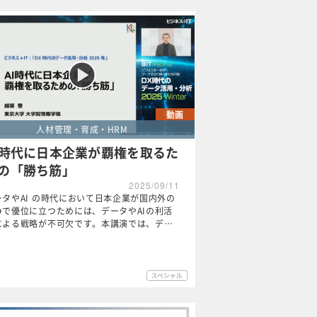
動画
人材管理・育成・HRM
I時代に日本企業が覇権を取るた
の「勝ち筋」
2025/09/11
ータやAI の時代において日本企業が国内外の
争で優位に立つためには、データやAIの利活
による戦略が不可欠です。本講演では、デ…