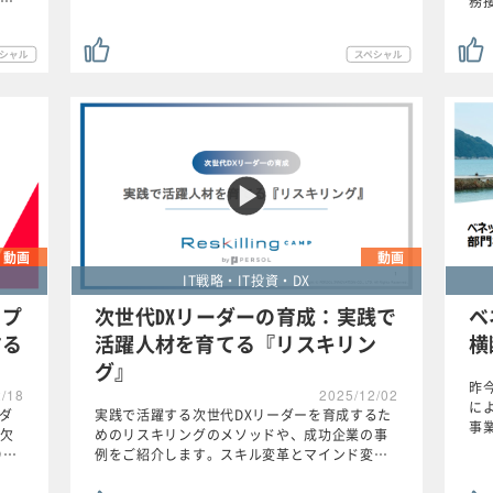
…
務
動画
動画
IT戦略・IT投資・DX
ップ
次世代DXリーダーの育成：実践で
ベ
する
活躍人材を育てる『リスキリン
横
グ』
昨
2/18
2025/12/02
に
プダ
実践で活躍する次世代DXリーダーを育成するた
事
欠
めのリスキリングのメソッドや、成功企業の事
り…
例をご紹介します。スキル変革とマインド変…