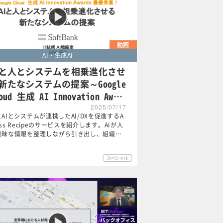
動画
AI・生成AI
Iと人とシステムを相乗進化させ
新たなシステムの提案～Google
oud 生成 AI Innovation Aw…
2025/07/17
AIとシステムが連携したAI/DXを促進するA
oss Recipeのサービスを紹介します。AIが人
曖昧な情報を整理しながら引き出し、組織…