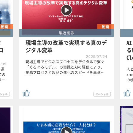
動画
動画
製造業界
せ
現場主導の改革で実現する真のデ
A
ロ
ジタル変革
る
Cl
2025/07/24
現場主導でビジネスプロセスをデジタルで繋ぐ
8/05
「ぐるぐるモデル」の実践とAIの駆使により、
く進
人と
業務プロセスと製品の進化のスピードを高速…
ての
xr
す…
の