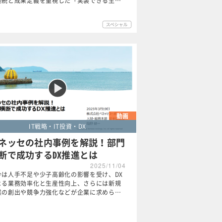
接続と成果定義を重視した「実装できる生…
動画
IT戦略・IT投資・DX
ネッセの社内事例を解説！部門
断で成功するDX推進とは
2025/11/04
今は人手不足や少子高齢化の影響を受け、DX
よる業務効率化と生産性向上、さらには新規
業の創出や競争力強化などが企業に求めら…