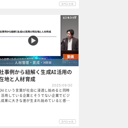
動画
人材管理・育成・HRM
社事例から紐解く生成AI活用の
在地と人材育成
2025/09/30
成AIという言葉が社会に浸透し始めると同時
、活用している企業とそうでない企業でビジ
ス成果に大きな差が生まれ始めていると感…