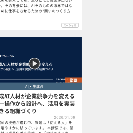
成AIを導入しても、思ったほど成果が出ない
─。その背景には、AIそのものの限界ではな
、AIに仕事をさせるための“問いのつくり方…
動画
AI・生成AI
成AI人材が企業競争力を変える
─操作から設計へ、活用を実装
きる組織づくり
2026/01/09
成AIの浸透が進む中、課題は「使える人」を
う増やすかに移っています。 本講演では、業