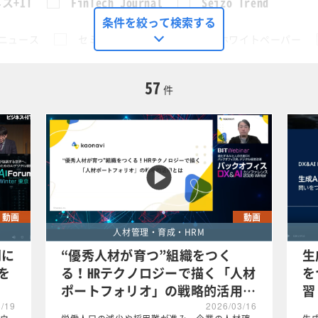
ス+IT
FinTech Journal
Seizo Trend
条件を絞って検索する
ニュース
セミナー
動画
ホワイトペーパー
に限定する
57
件
理・育成・HRM
この条件で検索する
動画
動画
人材管理・育成・HRM
間に
“優秀人材が育つ”組織をつく
生
Iを
る！HRテクノロジーで描く「人材
を
ポートフォリオ」の戦略的活用…
習
3/19
2026/03/16