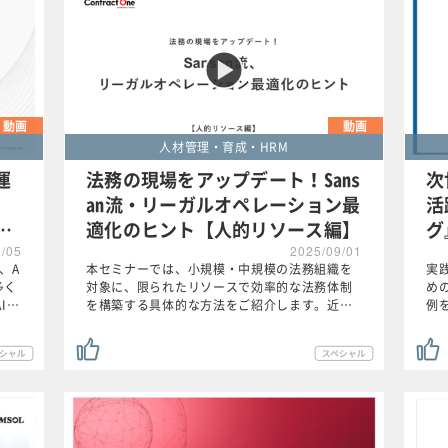
動画
動画
人材管理・育成・HRM
運
法務の現場をアップデート！Sans
次
an流・リーガルオペレーション最
活
…
適化のヒント【人的リソース編】
グ
9/05
2025/09/01
、A
本セミナーでは、小規模・中規模の法務組織を
実
多く
対象に、限られたリソースで効率的な法務体制
め
I…
を構築する具体的な方法をご紹介します。近…
例