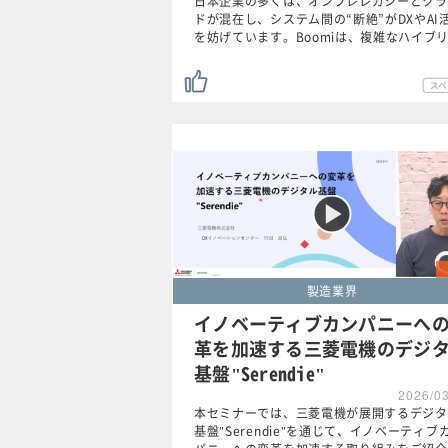
日本企業の多くは、オンプレレガシーとクラ
ドが混在し、システム間の“断絶”がDXやAI
を妨げています。Boomiは、複雑なハイブ
製造業界
イノベーティブカンパニーへ
革を加速する三菱電機のデジ
基盤"Serendie"
2026/0
本セミナーでは、三菱電機が展開するデジタ
基盤"Serendie"を通じて、イノベーティブ