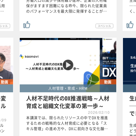
ウ
労働人口の減少や採用難が進み、企業の人材確
生
活用
保がますます困難になる昨今、限られた従業員
─
リ…
のパフォーマンスを最大限に発揮することが…
く
動画
動画
人材管理・育成・HRM
の変
人材不足時代のDX推進戦略～人材
生
タル
育成と組織文化変革の第一歩～
─
で
2026/02/10
本講演では、限られたリソースの中でDXを推進
3/09
するための戦略的な人材育成に必要となる「ス
ル
生
キル管理」の進め方や、DXに前向きな文化醸…
カン
ど