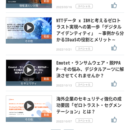
動画
情報漏えい対策
2023/03/16
NTTデータ x IBMと考えるゼロト
ラスト実現への第一歩「デジタル
アイデンティティ」 ～事例から分
動画
かるIDaaSの役割とメリット～
その他
2022/10/21
Emotet・ランサムウェア・脱PPA
P…その悩み、デジタルアーツに解
決させてくれませんか？
動画
セキュリティ
2022/10/13
海外企業のセキュリティ強化の成
功要因「ゼロトラスト・セグメン
テーション」とは？
動画
その他
2022/10/07