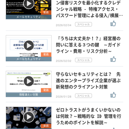
ン侵害リスクを最小化するクレデ
ンシャル戦略 - 特権アクセス・
動画
パスワード管理による侵入/横展…
メールセキュリティ
2026/02/04
『うちは大丈夫か！？』経営層の
問いに答える３つの鍵 ～ガイド
ライン・費用・リスク分析～
動画
メールセキュリティ
2026/02/02
守らないセキュリティとは？ 先
進のエンタープライズ企業が選ぶ
新発想のクライアント対策
動画
情報漏えい対策
2026/01/28
ゼロトラストがうまくいかないの
は何故？～戦略的な ID 管理を行
うためのポイントを解説～
動画