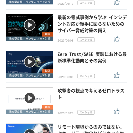
標的型攻撃・ランサムウェア対策
2023/06/13
最新の脅威事例から学ぶ インシデ
ント対応が後手に回らないための
サイバー脅威対策の備え
動画
標的型攻撃・ランサムウェア対策
2023/06/08
Zero Trust/SASE 実装における最
新標準化動向とその実例
動画
標的型攻撃・ランサムウェア対策
2023/06/06
攻撃者の視点で考えるゼロトラス
ト
動画
標的型攻撃・ランサムウェア対策
2023/05/26
リモート環境からのみではない、