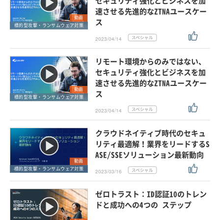
セキュリティ強化とビジネスを加
速させる先進的なZTNAユースケー
動画
ス
標的型攻撃・ランサムウェア対策
2023/04/14
リモート環境からのみではない、
セキュリティ強化とビジネスを加
速させる先進的なZTNAユースケー
動画
ス
標的型攻撃・ランサムウェア対策
2023/04/14
クラウドネイティブ時代のセキュ
リティ最適解！業界をリードするS
ASE/SSEソリューション最新動向
動画
標的型攻撃・ランサムウェア対策
2023/03/16
ゼロトラスト：ID認証10のトレン
ドと成功への4つの ステップ