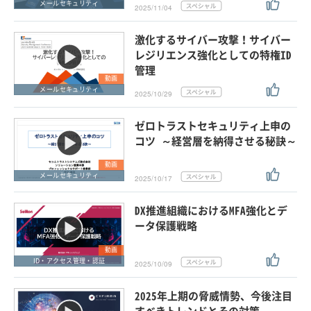
メールセキュリティ
2025/11/04
激化するサイバー攻撃！サイバー
レジリエンス強化としての特権ID
管理
動画
メールセキュリティ
2025/10/29
ゼロトラストセキュリティ上申の
コツ ～経営層を納得させる秘訣～
動画
メールセキュリティ
2025/10/17
DX推進組織におけるMFA強化とデ
ータ保護戦略
動画
ID・アクセス管理・認証
2025/10/09
2025年上期の脅威情勢、今後注目
すべきトレンドとその対策