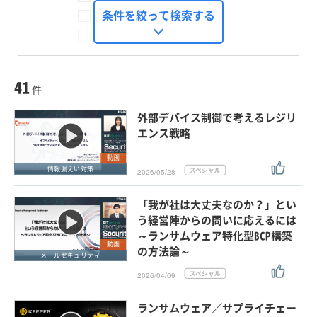
FinTech Journal
条件を絞って検索する
Seizo Trend
種別
記事・ニュース
セミナー
41
動画
件
ホワイトペーパー
外部デバイス制御で考えるレジリ
外部ニュース
エンス戦略
スペシャルに限定する
動画
情報漏えい対策
2026/05/28
タグ
「我が社は大丈夫なのか？」とい
×
×
情報漏えい対策
う経営陣からの問いに応えるには
～ランサムウェア特化型BCP構築
動画
の方法論～
メールセキュリティ
クリア
この条件で検索する
2026/04/09
ランサムウェア／サプライチェー