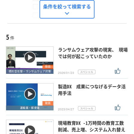
FinTech Journal
条件を絞って検索する
Seizo Trend
種別
記事・ニュース
セミナー
5
動画
件
ホワイトペーパー
ランサムウェア攻撃の現実、 現場
外部ニュース
では何が起こっていたのか
スペシャルに限定する
動画
標的型攻撃・ランサムウェア対策
2026/01/23
タグ
製造DX 成果につなげるデータ活
×
×
運輸業・郵便業
用手法
動画
運輸業・郵便業
2023/04/27
クリア
この条件で検索する
現場教育DX -1万時間の教育工数
削減、売上増、システム入れ替え