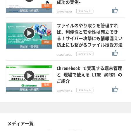
成功の実例-
動画
運輸業・郵便業
2023/03/31
ファイルのやり取りを管理すれ
ば、利便性と安全性は両立でき
る！サイバー攻撃にも情報漏えい
動画
防止にも繋がるファイル授受方法
運輸業・郵便業
2023/03/30
Chromebook で実現する端末管理
と 現場で使える LINE WORKS の
ご紹介
動画
運輸業・郵便業
2023/03/14
メディア一覧