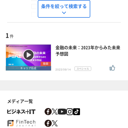
FinTech Journal
条件を絞って検索する
Seizo Trend
種別
記事・ニュース
セミナー
1
動画
件
ホワイトペーパー
金融の未来：2023年からみた未来
外部ニュース
予想図
スペシャルに限定する
動画
キャリア形成
2023/09/14
タグ
×
×
キャリア形成
メディア一覧
クリア
この条件で検索する