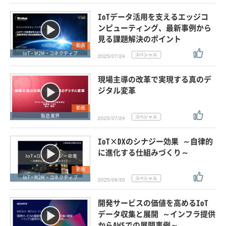
IoTデータ活用を支えるエッジコ
ンピューティング、最新事例から
見る課題解決のポイント
動画
IoT・M2M・コネクティブ
2025/07/24
現場主導の改革で実現する真のデ
ジタル変革
動画
製造業界
2025/07/24
IoT×DXのシナジー効果 ～自律的
に進化する仕組みづくり～
動画
IoT・M2M・コネクティブ
2025/06/30
開発サービスの価値を高めるIoT
データ収集と展開 ～インフラ提供
からAWSでの展開事例～