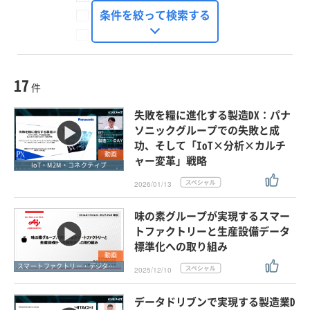
FinTech Journal
条件を絞って検索する
Seizo Trend
種別
記事・ニュース
セミナー
17
動画
件
ホワイトペーパー
失敗を糧に進化する製造DX：パナ
外部ニュース
ソニックグループでの失敗と成
功、そして「IoT×分析×カルチ
スペシャルに限定する
動画
ャー変革」戦略
IoT・M2M・コネクティブ
2026/01/13
タグ
×
×
IoT・M2M・コネクティブ
味の素グループが実現するスマー
トファクトリーと生産設備データ
標準化への取り組み
動画
クリア
この条件で検索する
スマートファクトリー・デジタル工場
2025/12/10
データドリブンで実現する製造業D