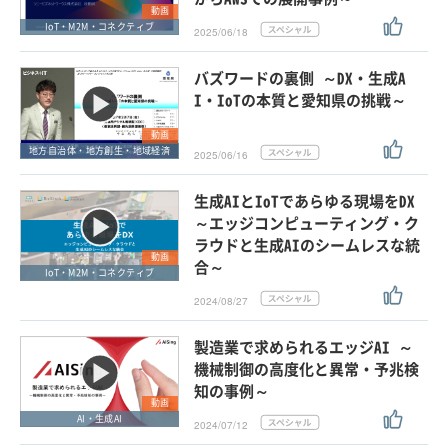
動画
IoT・M2M・コネクティブ
2025/06/18
バズワードの裏側 ～DX・生成A
I・IoTの本質と愛知県の挑戦～
動画
地方自治体・地方創生・地域経済
2025/06/16
生成AIとIoTであらゆる現場をDX
～エッジコンピューティング・ク
ラウドと生成AIのシームレスな統
動画
合～
IoT・M2M・コネクティブ
2024/08/27
製造業で求められるエッジAI ～
機械制御の高度化と異常・予兆検
知の事例～
動画
AI・生成AI
2024/07/12