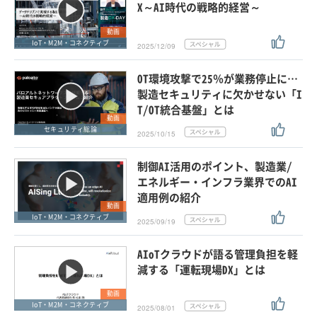
X～AI時代の戦略的経営～
動画
IoT・M2M・コネクティブ
2025/12/09
OT環境攻撃で25％が業務停止に…
製造セキュリティに欠かせない「I
T/OT統合基盤」とは
動画
セキュリティ総論
2025/10/15
制御AI活用のポイント、製造業/
エネルギー・インフラ業界でのAI
適用例の紹介
動画
IoT・M2M・コネクティブ
2025/09/19
AIoTクラウドが語る管理負担を軽
減する「運転現場DX」とは
動画
IoT・M2M・コネクティブ
2025/08/01