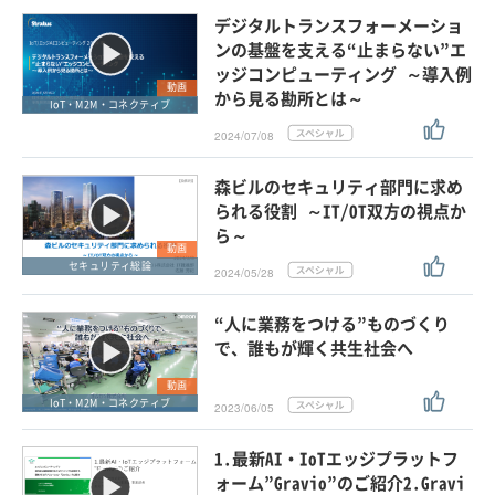
デジタルトランスフォーメーショ
ンの基盤を支える“止まらない”エ
ッジコンピューティング ～導入例
動画
から見る勘所とは～
IoT・M2M・コネクティブ
2024/07/08
森ビルのセキュリティ部門に求め
られる役割 ～IT/OT双方の視点か
ら～
動画
セキュリティ総論
2024/05/28
“人に業務をつける”ものづくり
で、誰もが輝く共生社会へ
動画
IoT・M2M・コネクティブ
2023/06/05
1.最新AI・IoTエッジプラットフ
ォーム”Gravio”のご紹介2.Gravi