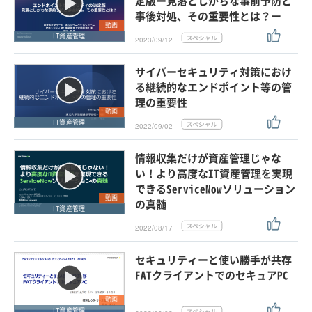
定版ー見落としがちな事前予防と
事後対処、その重要性とは？ー
動画
IT資産管理
2023/09/12
サイバーセキュリティ対策におけ
る継続的なエンドポイント等の管
理の重要性
動画
IT資産管理
2022/09/02
情報収集だけが資産管理じゃな
い！より高度なIT資産管理を実現
できるServiceNowソリューション
動画
の真髄
IT資産管理
2022/08/17
セキュリティーと使い勝手が共存
FATクライアントでのセキュアPC
動画
IT資産管理