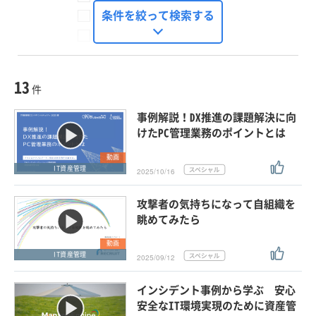
FinTech Journal
条件を絞って検索する
Seizo Trend
種別
記事・ニュース
セミナー
13
動画
件
ホワイトペーパー
事例解説！DX推進の課題解決に向
外部ニュース
けたPC管理業務のポイントとは
スペシャルに限定する
動画
IT資産管理
2025/10/16
タグ
攻撃者の気持ちになって自組織を
×
×
IT資産管理
眺めてみたら
動画
IT資産管理
2025/09/12
クリア
この条件で検索する
インシデント事例から学ぶ 安心
安全なIT環境実現のために資産管