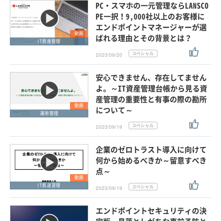
PC・スマホの一元管理ならLANSCO
PE一択！9,000社以上のお客様に
エンドポイントマネージャーが選
動画
ばれる理由とその背景とは？
IT資産管理
2023/09/20
安心できません、存在してません
よ。～IT資産管理台帳から見る資
産管理の重要性と有事の際の勘所
動画
について～
運用管理
2023/09/19
企業のゼロトラスト導入に向けて
何から始めるべきか～留意すべき
点～
動画
IT資産管理
2023/09/19
エンドポイントセキュリティの決