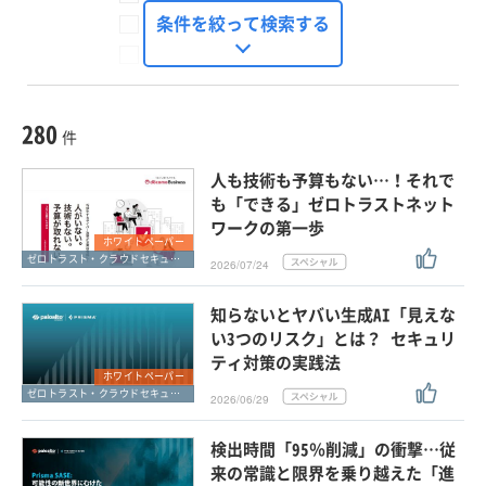
FinTech Journal
条件を絞って検索する
Seizo Trend
種別
記事・ニュース
セミナー
280
動画
件
ホワイトペーパー
人も技術も予算もない…！それで
外部ニュース
も「できる」ゼロトラストネット
ワークの第一歩
スペシャルに限定する
ホワイトペーパー
ゼロトラスト・クラウドセキュリティ・SASE
2026/07/24
タグ
知らないとヤバい生成AI「見えな
×
い3つのリスク」とは？ セキュリ
×
ゼロトラスト・クラウドセキュリティ・SASE
ティ対策の実践法
ホワイトペーパー
ゼロトラスト・クラウドセキュリティ・SASE
2026/06/29
クリア
この条件で検索する
検出時間「95％削減」の衝撃…従
来の常識と限界を乗り越えた「進