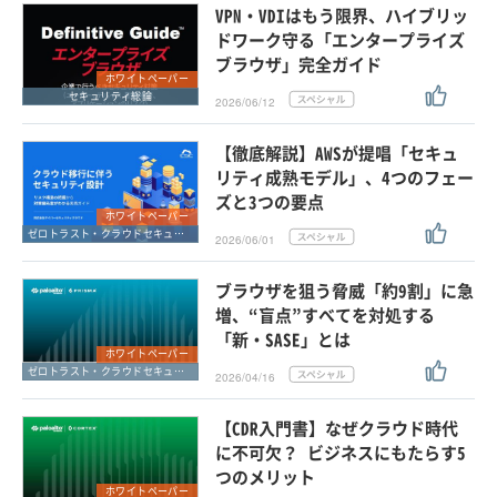
VPN・VDIはもう限界、ハイブリッ
ドワーク守る「エンタープライズ
ブラウザ」完全ガイド
ホワイトペーパー
セキュリティ総論
2026/06/12
【徹底解説】AWSが提唱「セキュ
リティ成熟モデル」、4つのフェー
ズと3つの要点
ホワイトペーパー
ゼロトラスト・クラウドセキュリティ・SASE
2026/06/01
ブラウザを狙う脅威「約9割」に急
増、“盲点”すべてを対処する
「新・SASE」とは
ホワイトペーパー
ゼロトラスト・クラウドセキュリティ・SASE
2026/04/16
【CDR入門書】なぜクラウド時代
に不可欠？ ビジネスにもたらす5
つのメリット
ホワイトペーパー