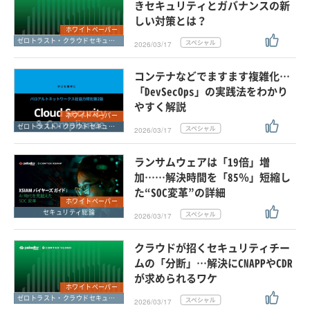
きセキュリティとガバナンスの新
しい対策とは？
ホワイトペーパー
ゼロトラスト・クラウドセキュリティ・SASE
2026/03/17
コンテナなどでますます複雑化…
「DevSecOps」の実践法をわかり
やすく解説
ホワイトペーパー
ゼロトラスト・クラウドセキュリティ・SASE
2026/03/17
ランサムウェアは「19倍」増
加……解決時間を「85％」短縮し
た“SOC変革”の詳細
ホワイトペーパー
セキュリティ総論
2026/03/17
クラウドが招くセキュリティチー
ムの「分断」…解決にCNAPPやCDR
が求められるワケ
ホワイトペーパー
ゼロトラスト・クラウドセキュリティ・SASE
2026/03/17