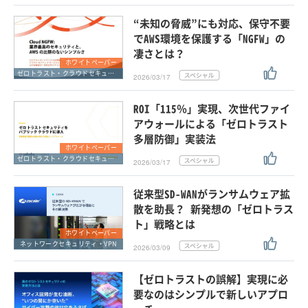
“未知の脅威”にも対応、保守不要
でAWS環境を保護する「NGFW」の
凄さとは？
ホワイトペーパー
ゼロトラスト・クラウドセキュリティ・SASE
2026/03/17
ROI「115％」実現、次世代ファイ
アウォールによる「ゼロトラスト
多層防御」実装法
ホワイトペーパー
ゼロトラスト・クラウドセキュリティ・SASE
2026/03/17
従来型SD-WANがランサムウェア拡
散を助長？ 新発想の「ゼロトラス
ト」戦略とは
ホワイトペーパー
ネットワークセキュリティ・VPN
2026/03/09
【ゼロトラストの誤解】実現に必
要なのはシンプルで新しいアプロ