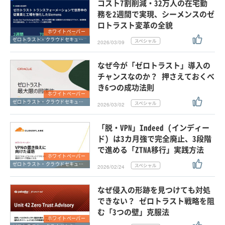
コスト7割削減・32万人の在宅勤
務を2週間で実現、シーメンスのゼ
ロトラスト変革の全貌
ホワイトペーパー
ゼロトラスト・クラウドセキュリティ・SASE
2026/03/09
なぜ今が「ゼロトラスト」導入の
チャンスなのか？ 押さえておくべ
き6つの成功法則
ホワイトペーパー
ゼロトラスト・クラウドセキュリティ・SASE
2026/03/02
「脱・VPN」Indeed (インディー
ド) は3カ月強で完全廃止、3段階
で進める「ZTNA移行」実践方法
ホワイトペーパー
ゼロトラスト・クラウドセキュリティ・SASE
2026/02/24
なぜ侵入の形跡を見つけても対処
できない？ ゼロトラスト戦略を阻
む「3つの壁」克服法
ホワイトペーパー