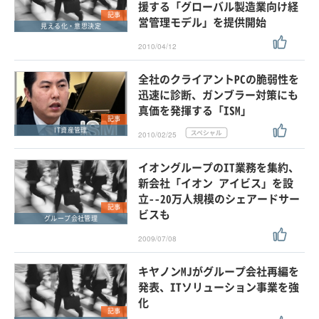
援する「グローバル製造業向け経
記事
営管理モデル」を提供開始
見える化・意思決定
2010/04/12
全社のクライアントPCの脆弱性を
迅速に診断、ガンブラー対策にも
真価を発揮する「ISM」
記事
IT資産管理
2010/02/25
イオングループのIT業務を集約、
新会社「イオン アイビス」を設
立--20万人規模のシェアードサー
記事
ビスも
グループ会社管理
2009/07/08
キヤノンMJがグループ会社再編を
発表、ITソリューション事業を強
化
記事