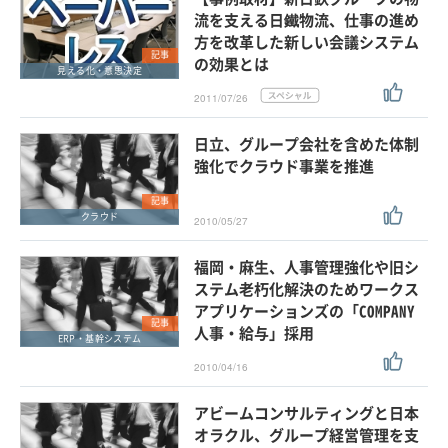
流を支える日鐵物流、仕事の進め
方を改革した新しい会議システム
記事
の効果とは
見える化・意思決定
2011/07/26
日立、グループ会社を含めた体制
強化でクラウド事業を推進
記事
クラウド
2010/05/27
福岡・麻生、人事管理強化や旧シ
ステム老朽化解決のためワークス
アプリケーションズの「COMPANY
記事
人事・給与」採用
ERP・基幹システム
2010/04/16
アビームコンサルティングと日本
オラクル、グループ経営管理を支