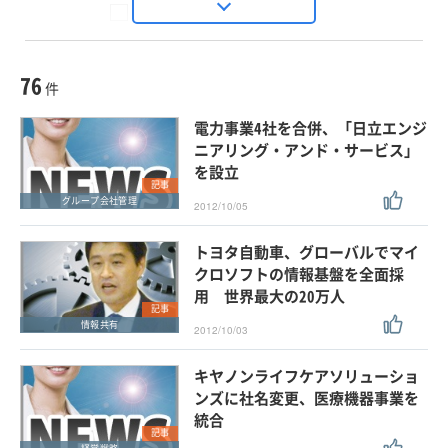
Seizo Trend
種別
記事・ニュース
セミナー
76
動画
件
ホワイトペーパー
電力事業4社を合併、「日立エンジ
外部ニュース
ニアリング・アンド・サービス」
を設立
スペシャルに限定する
記事
グループ会社管理
2012/10/05
タグ
トヨタ自動車、グローバルでマイ
×
×
グループ会社管理
クロソフトの情報基盤を全面採
用 世界最大の20万人
記事
情報共有
2012/10/03
クリア
この条件で検索する
キヤノンライフケアソリューショ
ンズに社名変更、医療機器事業を
統合
記事