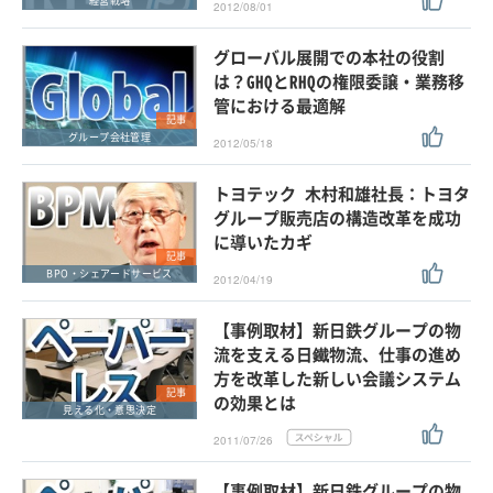
経営戦略
2012/08/01
グローバル展開での本社の役割
は？GHQとRHQの権限委譲・業務移
管における最適解
記事
グループ会社管理
2012/05/18
トヨテック 木村和雄社長：トヨタ
グループ販売店の構造改革を成功
に導いたカギ
記事
BPO・シェアードサービス
2012/04/19
【事例取材】新日鉄グループの物
流を支える日鐵物流、仕事の進め
方を改革した新しい会議システム
記事
の効果とは
見える化・意思決定
2011/07/26
【事例取材】新日鉄グループの物