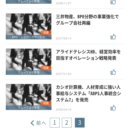
グループ会社管理
2008/11/27
三井物産、BPO分野の事業強化で
グループ会社再編
記事
BPO・シェアードサービス
2007/05/14
アライドテレシスHD、経営効率を
目指すオペレーション戦略発表
記事
グループ会社管理
2007/01/23
カシオ計算機、人材育成に強い人
事給与システム「ADPS人事統合シ
ステム7」を発売
記事
グループ会社管理
2006/04/19
1
2
3
前へ