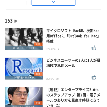
Seizo Trend
種別
記事・ニュース
セミナー
153
動画
件
ホワイトペーパー
マイクロソフト MacBU、次期Mac
外部ニュース
用Officeに「Outlook for Mac」
搭載
スペシャルに限定する
記事
電子メール・チャット
2009/08/14
タグ
ビジネスユーザーの2人に1人が職
×
×
電子メール・チャット
場PCで私用メール
記事
市場調査・リサーチ
2009/01/27
クリア
この条件で検索する
【連載】エンタープライズ2.0へ
のステップアップ 第2回：電子メ
ールのあり方を見直す時期にきて
記事
いる（1）
電子メール・チャット