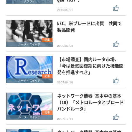
クラウド
2010/03/01
NEC、米ブレードに出資 共同で
製品開発
記事
ルータ・スイッチ
2009/09/08
【市場調査】国内ルータ市場、
「今は景気回復期に向けた機能開
発を推進すべき」
記事
ルータ・スイッチ
2009/04/16
ネットワーク機器 基本中の基本
（10）「メトロルータとブロード
バンドルータ」
記事
ルータ・スイッチ
2007/12/14