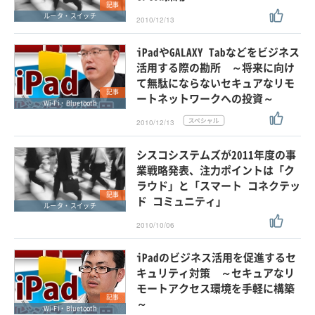
記事
ルータ・スイッチ
2010/12/13
iPadやGALAXY Tabなどをビジネス
活用する際の勘所 ～将来に向け
て無駄にならないセキュアなリモ
記事
ートネットワークへの投資～
Wi-Fi・Bluetooth
2010/12/13
シスコシステムズが2011年度の事
業戦略発表、注力ポイントは「ク
ラウド」と「スマート コネクテッ
記事
ド コミュニティ」
ルータ・スイッチ
2010/10/06
iPadのビジネス活用を促進するセ
キュリティ対策 ～セキュアなリ
モートアクセス環境を手軽に構築
記事
～
Wi-Fi・Bluetooth