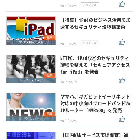
2010/09/24
【特集】iPadのビジネス活用を加
速するセキュリティ環境構築術
記事
Wi-Fi・Bluetooth
2010/09/24
NTTPC、iPadなどのセキュリティ
環境を整える「セキュアアクセス
for iPad」を発表
記事
ルータ・スイッチ
2010/09/13
ヤマハ、ギガビットイーサネット
対応の中小向けブロードバンドVo
IPルーター「NVR500」を発売
記事
ルータ・スイッチ
2010/08/24
【国内WANサービス市場調査】通