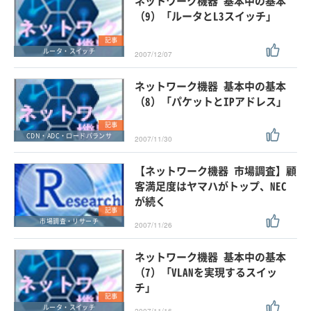
ネットワーク機器 基本中の基本
（9）「ルータとL3スイッチ」
記事
ルータ・スイッチ
2007/12/07
ネットワーク機器 基本中の基本
（8）「パケットとIPアドレス」
記事
CDN・ADC・ロードバランサ
2007/11/30
【ネットワーク機器 市場調査】顧
客満足度はヤマハがトップ、NEC
が続く
記事
市場調査・リサーチ
2007/11/26
ネットワーク機器 基本中の基本
（7）「VLANを実現するスイッ
チ」
記事
ルータ・スイッチ