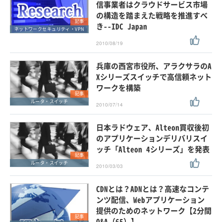
信事業者はクラウドサービス市場
の構造を踏まえた戦略を推進すべ
記事
き--IDC Japan
ネットワークセキュリティ・VPN
2010/08/19
兵庫の西宮市役所、アラクサラのA
Xシリーズスイッチで高信頼ネット
ワークを構築
記事
ルータ・スイッチ
2010/07/14
日本ラドウェア、Alteon買収後初
のアプリケーションデリバリスイ
ッチ「Alteon 4シリーズ」を発表
記事
ルータ・スイッチ
2010/03/03
CDNとは？ADNとは？高速なコンテ
ンツ配信、Webアプリケーション
提供のためのネットワーク【2分間
記事
Q&A（65）】