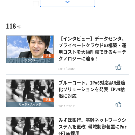
Seizo Trend
種別
記事・ニュース
セミナー
118
動画
件
ホワイトペーパー
【インタビュー】データセンタ、
外部ニュース
プライベートクラウドの構築・運
用コストを大幅削減できるキーテ
スペシャルに限定する
記事
クノロジーに迫る！
クラウド
2011/03/02
タグ
×
×
ルータ・スイッチ
ブルーコート、IPv6対応WAN最適
化ソリューションを発表 IPv4枯
渇に対応
記事
クリア
この条件で検索する
ルータ・スイッチ
2011/02/17
みずほ銀行、基幹ネットワークシ
ステムを更改 帯域制御装置にPur
eFlow採用