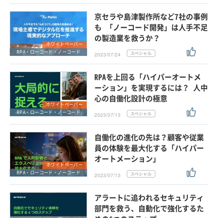
京セラや島津製作所など7社の事例
も 「ノーコード開発」は人手不足
の製造業を救うか？
ホワイトペーパー
RPA・ローコード・ノーコード
2023/07/24
RPAを上回る「ハイパーオートメ
ーション」を実現するには？ 人中
心の自働化設計の極意
ホワイトペーパー
RPA・ローコード・ノーコード
2023/07/13
自働化の進化の先は？顧客や従業
員の体験を最大化する「ハイパー
オートメーション」
ホワイトペーパー
RPA・ローコード・ノーコード
2023/07/13
アラートに追われるセキュリティ
部門を救う、自動化で強化するた