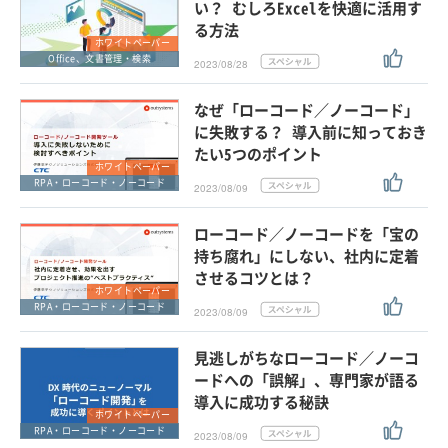
い？ むしろExcelを快適に活用す
る方法
ホワイトペーパー
Office、文書管理・検索
2023/08/28
なぜ「ローコード／ノーコード」
に失敗する？ 導入前に知っておき
たい5つのポイント
ホワイトペーパー
RPA・ローコード・ノーコード
2023/08/09
ローコード／ノーコードを「宝の
持ち腐れ」にしない、社内に定着
させるコツとは？
ホワイトペーパー
RPA・ローコード・ノーコード
2023/08/09
見逃しがちなローコード／ノーコ
ードへの「誤解」、専門家が語る
導入に成功する秘訣
ホワイトペーパー
RPA・ローコード・ノーコード
2023/08/09