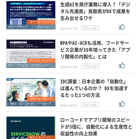
生成AIを県庁業務に導入？「デジ
タル先進県」鳥取県がDXで成果を
生み出せるワケ
ホワイトペーパー
グループウェア・コラボレーション
2024/01/18
RPAやAI-OCRも活用、フードサー
ビス企業が20年培ってきた「アプ
リ開発の内製化」とは
ホワイトペーパー
グループウェア・コラボレーション
2024/01/18
IDC調査：日本企業の「自動化」
は進んでいるのか？ DXを加速す
るたった1つの方法
ホワイトペーパー
RPA・ローコード・ノーコード
2023/10/23
ローコードでアプリ開発のスピー
ドが3倍に、自動化による生産性と
収益性の向上効果
ホワイトペーパー