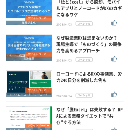
「紙とExcel」から脱却、モバイ
ルアプリとノーコードがDXのカギ
になるワケ
ホワイトペーパー
業務効率化
2023/04/03
なぜ製造業DXは進まないのか？
現場主導で「ものづくり」の競争
力を高めるアプローチ
ホワイトペーパー
製造業界
2023/04/03
ローコードによるDXの事例集、労
力240日分を削減した例も
ホワイトペーパー
RPA・ローコード・ノーコード
2023/02/24
なぜ「脱Excel」は失敗する？ RP
Aによる業務ダイエットで“共
存”する方法
ホワイトペーパー