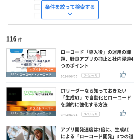
FinTech Journal
条件を絞って検索する
Seizo Trend
種別
記事・ニュース
セミナー
116
動画
件
ホワイトペーパー
ローコード「導入後」の運用の課
外部ニュース
題、野良アプリの抑止と社内浸透4
つのポイント
スペシャルに限定する
ホワイトペーパー
RPA・ローコード・ノーコード
2024/06/05
タグ
ITリーダーなら知っておきたい
×
×
RPA・ローコード・ノーコード
「生成AI」で自動化とローコード
を劇的に強化する方法
ホワイトペーパー
RPA・ローコード・ノーコード
2024/04/24
クリア
この条件で検索する
アプリ開発速度は3倍に、生成AI
による「ローコード開発」3つの道