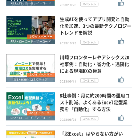
RPA・ローコード・ノーコード
2023/10/23
生成AIを使ってアプリ開発と自動
化を加速、3つの最新テクノロジー
トレンドを解説
ホワイトペーパー
RPA・ローコード・ノーコード
2023/10/23
川崎フロンターレやアシックス20
社事例：自動化・省力化・遠隔化
による現場DXの極意
ホワイトペーパー
IoT・M2M・コネクティブ
2023/09/11
8社事例：月に約200時間の運用コ
スト削減、よくあるExcel定型業
務を「自動化」する方法
ホワイトペーパー
RPA・ローコード・ノーコード
2023/08/28
「脱Excel」はやらない方がい