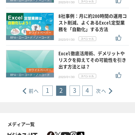
RPA・ローコード・ノーコード
2023/01/30
8社事例：月に約200時間の運用コ
スト削減、よくあるExcel定型業
務を「自動化」する方法
ホワイトペーパー
RPA・ローコード・ノーコード
2023/01/30
Excel徹底活用術、デメリットや
リスクを抑えてその可能性を引き
出す方法とは？
ホワイトペーパー
RPA・ローコード・ノーコード
2023/01/30
1
2
3
4
前へ
次へ
メディア一覧