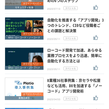
めの6つのステップ
ホワイトペーパー
セキュリティ総論
2023/07/13
自動化を推進する「アプリ開発」3
つのトレンド、CIOなど役職者ご
との課題と解決策
ホワイトペーパー
RPA・ローコード・ノーコード
2023/05/11
ローコード開発で加速、あらゆる
業務プロセスをより迅速、簡単に
自動化する方法とは
ホワイトペーパー
RPA・ローコード・ノーコード
2023/05/11
8業種36社事例集：京セラや松屋
なども活用、DXを加速する「ノー
コード」アプリ開発術
ホワイトペーパー
業務効率化
2023/04/03