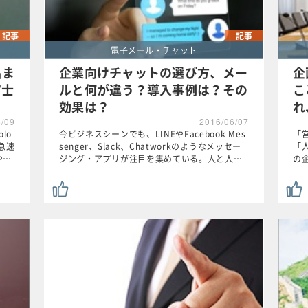
記事
記事
電子メール・チャット
品ま
企業向けチャットの選び方、メー
企
富士
ルと何が違う？導入事例は？その
こ
効果は？
れ
6/09
2016/06/07
lo
今ビジネスシーンでも、LINEやFacebook Mes
「
急速
senger、Slack、Chatworkのようなメッセー
「
や…
ジング・アプリが注目を集めている。人と人…
の