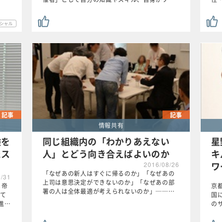
記事
記事
情報共有
験を
同じ組織内の「わかりあえない
星
たス
人」とどう向き合えばよいのか
キ
ワ
2016/08/26
「なぜあの新人はすぐに帰るのか」「なぜあの
8/31
上司は意思決定ができないのか」「なぜあの部
 帝
京
署の人は全体最適が考えられないのか」──…
て
国
進…
の