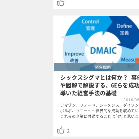
経営戦略
シックスシグマとは何か？ 事
や図解で解説する、GEらを成
導いた経営手法の基礎
2016/0
アマゾン、フォード、シーメンス、ダイソン
ボルボ、ソニー……世界的な成功を収めてい
これらの企業に共通することは何だと思いま
2