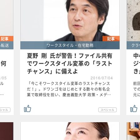
記事
記事
ル転送
ワークスタイル・在宅勤務
クラ
ら
夏野 剛 氏が警告！ファイル共有
中
、何
でワークスタイル変革の「ラスト
ジ
チャンス」に備えよ
き
7/05
2016/07/04
ル
「今こそワークスタイル変革のラストチャンス
前
だ！」。ドワンゴをはじめとする数々の有名企
で
…
業で取締役を担い、慶應義塾大学 政策・メデ…
元