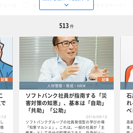
ニュース
セミナー
動画
ホワイトペーパー
に限定する
513
件
有
この条件で検索する
記事
記事
人材管理・育成・HRM
こ
ソフトバンク社員が指南する「災
石
気で
害対策の知恵」、基本は「自助」
れ
「共助」「公助」
べ
9/12
2016/09/12
し
ソフトバンクグループの社員発信型の学びの場
高
境
「知恵マルシェ」。これは、一般の社員が「主
本
…
催者」として自分の知識やスキル、自身がソ…
性