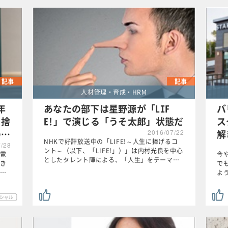
記事
記事
人材管理・育成・HRM
年
あなたの部下は星野源が「LIF
バ
を捨
E!」で演じる「うそ太郎」状態だ
ス
の…
解
2016/07/22
NHKで好評放送中の「LIFE!～人生に捧げるコ
7/28
ント～（以下、「LIFE!」）」は内村光良を中心
電
今
としたタレント陣による、「人生」をテーマ…
き
で
…
よ