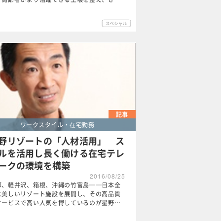
記事
ワークスタイル・在宅勤務
野リゾートの「人材活用」 ス
ルを活用し長く働ける在宅テレ
ークの環境を構築
2016/08/25
都、軽井沢、箱根、沖縄の竹富島──日本全
に美しいリゾート施設を展開し、その高品質
サービスで高い人気を博しているのが星野…