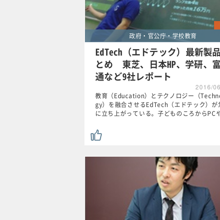
政府・官公庁・学校教育
EdTech（エドテック）最新製
とめ 東芝、日本HP、学研、
通など9社レポート
2016/0
教育（Education）とテクノロジー（Techno
gy）を融合させるEdTech（エドテック）が
に立ち上がっている。子どものころからPC