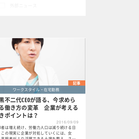
外部ニュース
×
記事
ワークスタイル・在宅勤務
黒不二代CEOが語る、今求めら
る働き方の変革 企業が考える
きポイントは？
2016/09/09
齢者は増え続け、労働力人口は減り続ける日
。この現実に企業が対処していくには、女
・高齢者がより活躍できる土壌を整え、さ…