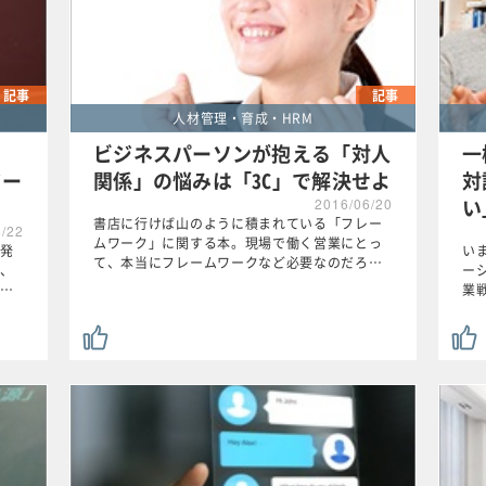
記事
記事
人材管理・育成・HRM
?
ビジネスパーソンが抱える「対人
一
ワー
関係」の悩みは「3C」で解決せよ
対
い
2016/06/20
書店に行けば山のように積まれている「フレー
6/22
ムワーク」に関する本。現場で働く営業にとっ
発
い
て、本当にフレームワークなど必要なのだろ…
、
ー
…
業