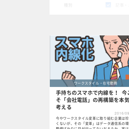
種別
記事・
スペシャル
タグ
×
情報共
クリア
ワークスタイル・在宅勤務
手持ちのスマホで内線を！ 今
そ「会社電話」の再構築を本
考える
2016/0
今やワークスタイル変革に取り組む企業は珍
くないが、その「変革」はデータ通信系の環
整備ばかりに目が行ってないだろうか。実は