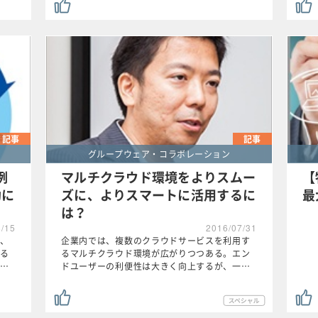
記事
記事
グループウェア・コラボレーション
例
マルチクラウド環境をよりスムー
【
功に
ズに、よりスマートに活用するに
最
は？
8/15
2016/07/31
、
企業内では、複数のクラウドサービスを利用す
る
るマルチクラウド環境が広がりつつある。エン
…
ドユーザーの利便性は大きく向上するが、一…