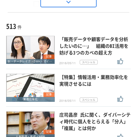
Seizo Trend
種別
記事・ニュース
セミナー
513
動画
件
ホワイトペーパー
「販売データや顧客データを分析
外部ニュース
したいのに…」 組織のBI活用を
妨げる3つのカベの超え方
スペシャルに限定する
記事
BI・データレイク・DWH・マイニング
2016/05/11
タグ
【特集】情報活用・業務効率化を
×
×
情報共有
実現させるには
記事
業務効率化
2016/05/11
クリア
この条件で検索する
庄司昌彦 氏に聞く、ダイバーシテ
ィ時代に個人をとらえる「分人」
「複属」とは何か
記事
人材管理・育成・HRM