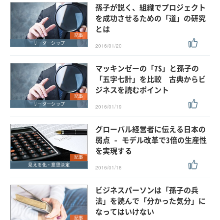
孫子が説く、組織でプロジェクト
を成功させるための「道」の研究
とは
記事
リーダーシップ
2016/01/20
マッキンゼーの「7S」と孫子の
「五字七計」を比較 古典からビ
ジネスを読むポイント
記事
リーダーシップ
2016/01/19
グローバル経営者に伝える日本の
弱点 - モデル改革で3倍の生産性
を実現する
記事
見える化・意思決定
2016/01/18
ビジネスパーソンは「孫子の兵
法」を読んで「分かった気分」に
なってはいけない
記事