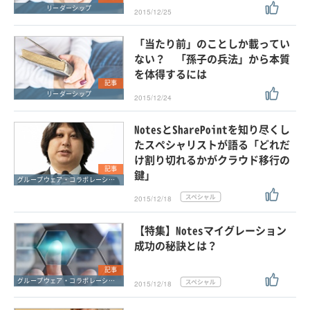
リーダーシップ
2015/12/25
「当たり前」のことしか載ってい
ない？ 「孫子の兵法」から本質
を体得するには
記事
リーダーシップ
2015/12/24
NotesとSharePointを知り尽くし
たスペシャリストが語る「どれだ
け割り切れるかがクラウド移行の
記事
鍵」
グループウェア・コラボレーション
2015/12/18
【特集】Notesマイグレーション
成功の秘訣とは？
記事
グループウェア・コラボレーション
2015/12/18