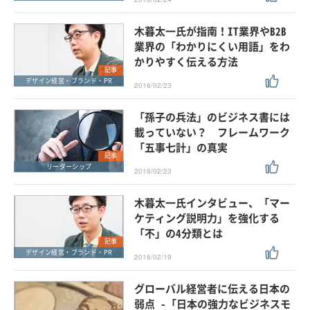
木暮太一氏が指南！IT業界やB2B
業界の「わかりにくい用語」をわ
かりやすく伝える方法
記事
デザイン経営・ブランド・PR
2016/02/23
「孫子の兵法」のビジネス書には
載っていない？ フレームワーク
「五事七計」の真実
記事
リーダーシップ
2016/02/23
木暮太一氏インタビュー、「マー
ケティング説明力」を強化する
「不」の4分類とは
記事
デザイン経営・ブランド・PR
2016/02/19
グローバル経営者に伝える日本の
弱点 -「日本の強力なビジネスモ