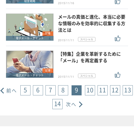
経営戦略
2015/11/16
メールの真価と進化、本当に必要
な情報のみを効率的に収集する方
法とは
記事
電子メール・チャット
2015/11/11
【特集】企業を革新するために
「メール」を再定義する
記事
電子メール・チャット
2015/11/11
5
6
7
8
9
10
11
12
13
前へ
14
次へ