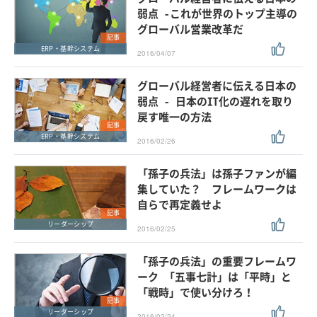
弱点 -これが世界のトップ主導の
グローバル営業改革だ
記事
ERP・基幹システム
2016/04/07
グローバル経営者に伝える日本の
弱点 - 日本のIT化の遅れを取り
戻す唯一の方法
記事
ERP・基幹システム
2016/02/26
「孫子の兵法」は孫子ファンが編
集していた？ フレームワークは
自らで再定義せよ
記事
リーダーシップ
2016/02/25
「孫子の兵法」の重要フレームワ
ーク 「五事七計」は「平時」と
「戦時」で使い分けろ！
記事
リーダーシップ
2016/02/24