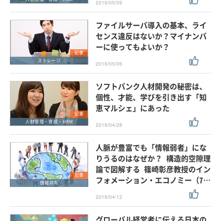
2016/05/09
ファイルサーバ導入の基本、ライ
センス違反はないか？マイナンバ
ーに使ってもよいか？
記事
ストレージ
2016/05/06
ソフトバンク人材開発の秘密は、
個性、才能、学びを引き出す「知
恵マルシェ」にあった
記事
人材管理・育成・HRM
2016/04/28
人脈が豊富でも「情報弱者」にな
りうるのはなぜか？ 構造的空隙理
論で図解する 篠崎彰彦教授のイン
記事
フォメーション・エコノミー（7…
情報共有
2016/04/12
グローバル経営者に伝える日本の