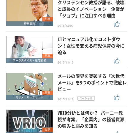
クリステンセン教授が語る、破壊
と成長のイノベーション 企業が
「ジョブ」に注目すべき理由
記事
経営戦略
2015/12/07
ITとマニュアル化でコストダウ
ン！女性を支える病児保育の今に
迫る
記事
ワークスタイル・在宅勤務
2015/11/19
メールの限界を突破する「次世代
メール」を5つのポイントで徹底レ
ビュー
記事
電子メール・チャット
2015/11/18
VRIO分析とは何か？ バーニー教
授が考案、「企業内」の経営資源
の強みと弱みを知る
記事