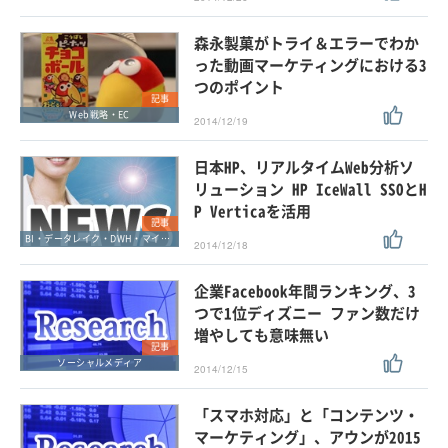
森永製菓がトライ＆エラーでわか
った動画マーケティングにおける3
つのポイント
記事
Web戦略・EC
2014/12/19
日本HP、リアルタイムWeb分析ソ
リューション HP IceWall SSOとH
P Verticaを活用
記事
BI・データレイク・DWH・マイニング
2014/12/18
企業Facebook年間ランキング、3
つで1位ディズニー ファン数だけ
増やしても意味無い
記事
ソーシャルメディア
2014/12/15
「スマホ対応」と「コンテンツ・
マーケティング」、アウンが2015