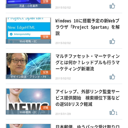
記事
流通・小売業界
2015/02/02
Windows 10に搭載予定の新Webブ
ラウザ「Project Spartan」を解
説
記事
Web戦略・EC
2015/02/02
マルチファセット・マーケティン
グとは何か？レッドブルも行うマ
ーケティング新潮流
記事
デザイン経営・ブランド・PR
2015/02/02
アイレップ、外部リンク監査サー
ビス提供開始 検索順位下落など
の逆SEOリスク軽減
記事
1
Web戦略・EC
2015/01/29
日本郵便、ゆうパック受け取りロ