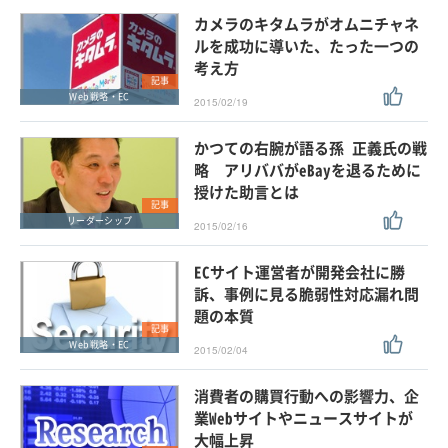
カメラのキタムラがオムニチャネ
ルを成功に導いた、たった一つの
考え方
記事
Web戦略・EC
2015/02/19
かつての右腕が語る孫 正義氏の戦
略 アリババがeBayを退るために
授けた助言とは
記事
リーダーシップ
2015/02/16
ECサイト運営者が開発会社に勝
訴、事例に見る脆弱性対応漏れ問
題の本質
記事
Web戦略・EC
2015/02/04
消費者の購買行動への影響力、企
業Webサイトやニュースサイトが
大幅上昇