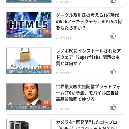
Web戦略・EC
2015/03/06
グーグル及川氏の考えるIoT時代
のWebアーキテクチャ、HTML5は何
をもたらすか？
記事
Web開発・アプリ開発
2015/03/03
レノボPCにインストールされたア
ドウェア「Superfish」問題の本
質とは何か？
記事
標的型攻撃・ランサムウェア対策
2015/03/03
世界最大級広告配信プラットフォ
ームCTOが予測、モバイル広告は
高品質動画で伸びる
記事
デザイン経営・ブランド・PR
2015/03/02
カメラを“再発明”したゴープロ
（GoPro）はガジェットか？新し