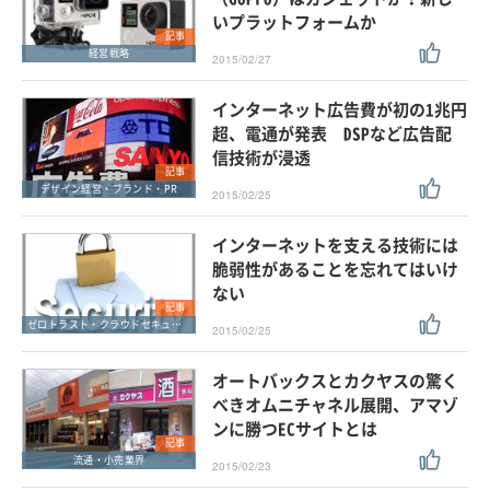
いプラットフォームか
記事
経営戦略
2015/02/27
インターネット広告費が初の1兆円
超、電通が発表 DSPなど広告配
信技術が浸透
記事
デザイン経営・ブランド・PR
2015/02/25
インターネットを支える技術には
脆弱性があることを忘れてはいけ
ない
記事
ゼロトラスト・クラウドセキュリティ・SASE
2015/02/25
オートバックスとカクヤスの驚く
べきオムニチャネル展開、アマゾ
ンに勝つECサイトとは
記事
流通・小売業界
2015/02/23