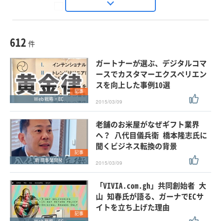
Seizo Trend
種別
記事・ニュース
セミナー
612
動画
件
ホワイトペーパー
ガートナーが選ぶ、デジタルコマ
外部ニュース
ースでカスタマーエクスペリエン
スを向上した事例10選
スペシャルに限定する
記事
Web戦略・EC
2015/03/09
タグ
老舗のお米屋がなぜギフト業界
×
×
Web戦略・EC
へ？ 八代目儀兵衛 橋本隆志氏に
聞くビジネス転換の背景
記事
新規事業開発
2015/03/09
クリア
この条件で検索する
「VIVIA.com.gh」共同創始者 大
山 知春氏が語る、ガーナでECサ
イトを立ち上げた理由
記事