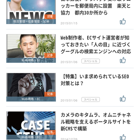
ッカーを郵便局内に設置 楽天と
協力 都内30か所から
記事
物流管理・在庫管理・SCM
2015/01/15
Web制作者、ECサイト運営者が知
っておきたい「人の目」に近づく
グーグルの検索エンジンへの対応
記事
Web戦略・EC
2015/01/06
【特集】いま求められているSEO
対策とは？
記事
Web戦略・EC
2015/01/06
カメラのキタムラ、オムニチャネ
ル戦略を支えるポータルサイトを
新CMSで構築
記事
Web戦略・EC
2014/12/26