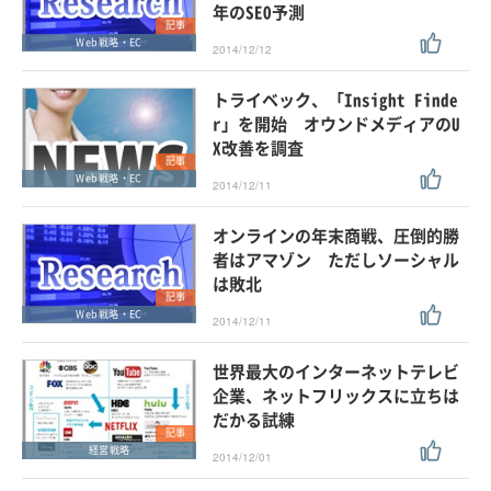
年のSEO予測
記事
Web戦略・EC
2014/12/12
トライベック、「Insight Finde
r」を開始 オウンドメディアのU
X改善を調査
記事
Web戦略・EC
2014/12/11
オンラインの年末商戦、圧倒的勝
者はアマゾン ただしソーシャル
は敗北
記事
Web戦略・EC
2014/12/11
世界最大のインターネットテレビ
企業、ネットフリックスに立ちは
だかる試練
記事
経営戦略
2014/12/01