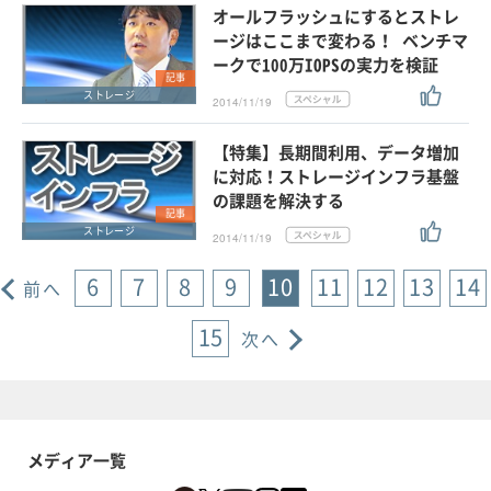
オールフラッシュにするとストレ
ージはここまで変わる！ ベンチマ
ークで100万IOPSの実力を検証
記事
ストレージ
2014/11/19
【特集】長期間利用、データ増加
に対応！ストレージインフラ基盤
の課題を解決する
記事
ストレージ
2014/11/19
6
7
8
9
10
11
12
13
14
前へ
15
次へ
メディア一覧