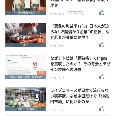
戻せ
記事
Web戦略・EC
2022/11/11
「驚異の利益率77％」日本人が知
らない“超儲かり企業”の正体、な
ぜ若者が骨董に夢中？
記事
中国
2022/10/20
なぜアドビは「超破格」でFigma
を買収したのか？ その背景とデザ
イン市場への波紋
記事
M&A・出資・協業・事業承継
2022/10/13
ライブコマースが日本で流行らな
い裏事情、なぜ中国だけで「50兆
円市場」に化けたのか
記事
流通・小売業界
2022/10/11