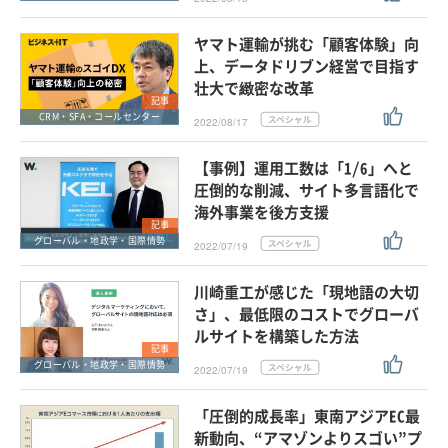
ヤマト運輸が挑む「顧客体験」向
上、データドリブン経営で目指す
壮大で緻密な改革
記事
CRM・SFA・コールセンター
2022/08/17
【事例】運用工数は「1/6」へと
圧倒的な削減、サイト多言語化で
海外事業を後方支援
記事
グローバル・地政学・国際情勢
2022/07/19
川崎重工が感じた「現地語の大切
さ」、最低限のコストでグローバ
ルサイトを構築した方法
記事
グローバル・地政学・国際情勢
2022/07/19
「圧倒的成長率」東南アジアEC最
新動向、“アマゾンよりスゴい”プ