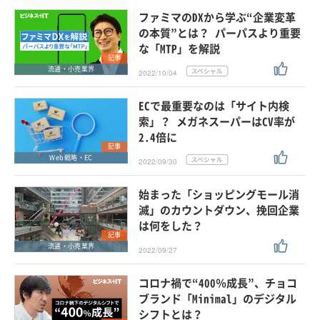
ファミマのDXから学ぶ“企業変革
の本質”とは？ パーパスより重要
な「MTP」を解説
記事
流通・小売業界
2022/10/04
ECで最重要なのは「サイト内検
索」？ メガネスーパーはCV率が
2.4倍に
記事
Web戦略・EC
2022/09/30
始まった「ショッピングモール消
滅」のカウントダウン、挽回企業
は何をした？
記事
流通・小売業界
2022/09/27
コロナ禍で“400％成長”、チョコ
ブランド「Minimal」のデジタル
シフトとは？