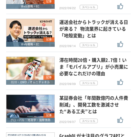
記事
Web戦略・EC
2022/09/22
運送会社からトラックが消える日
が来る？ 物流業界に起きている
「地殻変動」とは
記事
Web戦略・EC
2022/09/14
滞在時間20倍・購入額2.7倍！い
ま「モバイルアプリ」が小売業に
必要なこれだけの理由
記事
O2O・OMO・オムニチャネル
2022/09/09
某証券会社「年間数億円の人件費
削減」、開発工数を激減させ
た“ある工夫”とは
記事
グローバル・地政学・国際情勢
2022/09/07
GraphQLが大注目のグラフAPIと