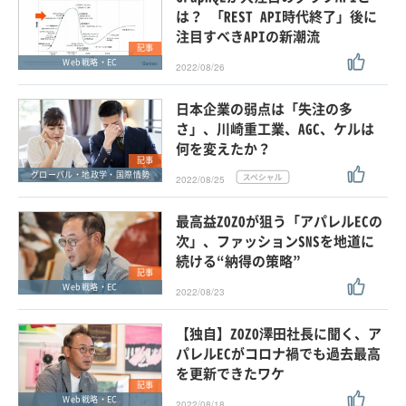
は？ 「REST API時代終了」後に
注目すべきAPIの新潮流
記事
Web戦略・EC
2022/08/26
日本企業の弱点は「失注の多
さ」、川崎重工業、AGC、ケルは
何を変えたか？
記事
グローバル・地政学・国際情勢
2022/08/25
最高益ZOZOが狙う「アパレルECの
次」、ファッションSNSを地道に
続ける“納得の策略”
記事
Web戦略・EC
2022/08/23
【独自】ZOZO澤田社長に聞く、ア
パレルECがコロナ禍でも過去最高
を更新できたワケ
記事
Web戦略・EC
2022/08/18