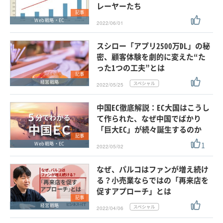
レーヤーたち
記事
Web戦略・EC
2022/06/01
スシロー「アプリ2500万DL」の秘
密、顧客体験を劇的に変えた“た
った1つの工夫”とは
記事
経営戦略
2022/05/25
中国EC徹底解説：EC大国はこうし
て作られた、なぜ中国でばかり
「巨大EC」が続々誕生するのか
記事
1
Web戦略・EC
2022/05/02
なぜ、パルコはファンが増え続け
る？小売業ならではの「再来店を
促すアプローチ」とは
記事
経営戦略
2022/04/06