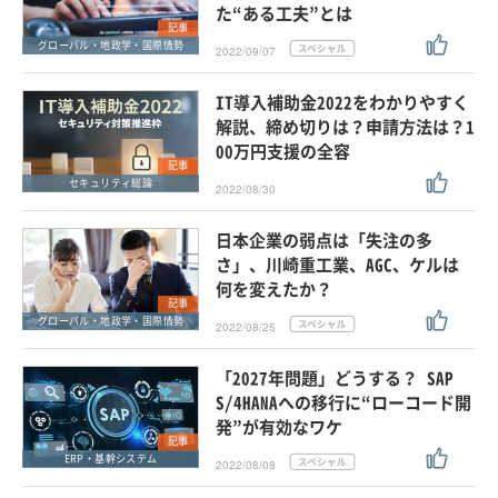
た“ある工夫”とは
記事
グローバル・地政学・国際情勢
2022/09/07
IT導入補助金2022をわかりやすく
解説、締め切りは？申請方法は？1
00万円支援の全容
記事
セキュリティ総論
2022/08/30
日本企業の弱点は「失注の多
さ」、川崎重工業、AGC、ケルは
何を変えたか？
記事
グローバル・地政学・国際情勢
2022/08/25
「2027年問題」どうする？ SAP
S/4HANAへの移行に“ローコード開
発”が有効なワケ
記事
ERP・基幹システム
2022/08/08