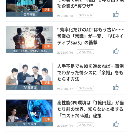
功企業の“裏ワザ”
記事
営業戦略
2025/09/08
“効率化だけのAI”はもう古い……
営業の「常識」が一変、「AIネイ
ティブSaaS」の衝撃
記事
PaaS・FaaS・iPaaS・XaaS
2025/07/16
人手不足でもDXを進めねば…事例
でわかった情シスに「余裕」をも
たらす方法
記事
IT資産管理
2025/04/17
高性能GPU環境は「1億円超」が当
たり前の世界、知らないと損する
「コスト70％減」秘策
記事
AI・生成AI
2025/04/14