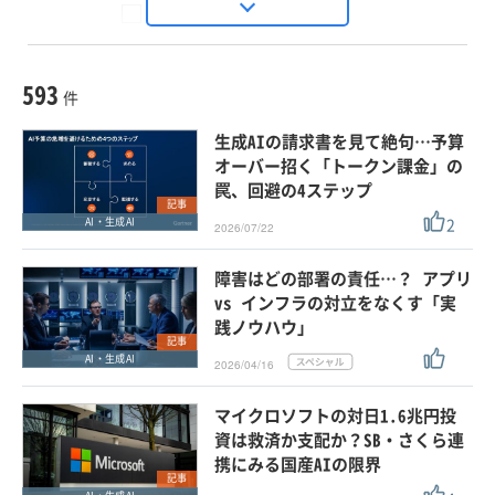
Seizo Trend
種別
記事・ニュース
セミナー
593
動画
件
ホワイトペーパー
生成AIの請求書を見て絶句…予算
外部ニュース
オーバー招く「トークン課金」の
罠、回避の4ステップ
スペシャルに限定する
記事
2
AI・生成AI
2026/07/22
タグ
障害はどの部署の責任…？ アプリ
×
×
ITコスト削減
vs インフラの対立をなくす「実
践ノウハウ」
記事
AI・生成AI
2026/04/16
クリア
この条件で検索する
マイクロソフトの対日1.6兆円投
資は救済か支配か？SB・さくら連
携にみる国産AIの限界
記事