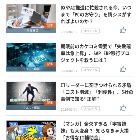
DXやAI推進に忙殺される今、いつ
まで「PCのお守り」を情シスがす
ればよいのか？
記事
IT資産管理
2025/04/02
期限前のカケコミ需要で「失敗確
率は急上昇」、SAP ERP移行プロ
ジェクトを救うには？
記事
ITコスト削減
2025/03/21
ITリーダーに突きつけられる矛盾
「コスト削減」「利便性」、5社の
事例で知る“正解”
記事
ITコスト削減
2025/03/04
【マンガ】金欠すぎる「宇宙姉
妹」も大変身？ 知らなきゃ大損
「お得なIT補助金」