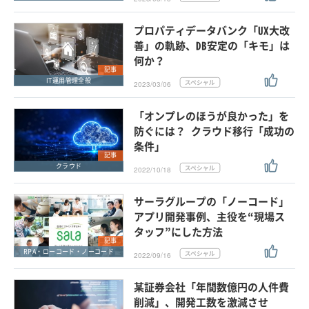
プロパティデータバンク「UX大改
善」の軌跡、DB安定の「キモ」は
何か？
記事
IT運用管理全般
2023/03/06
「オンプレのほうが良かった」を
防ぐには？ クラウド移行「成功の
条件」
記事
クラウド
2022/10/18
サーラグループの「ノーコード」
アプリ開発事例、主役を“現場ス
タッフ”にした方法
記事
RPA・ローコード・ノーコード
2022/09/16
某証券会社「年間数億円の人件費
削減」、開発工数を激減させ