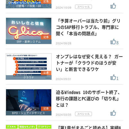
記事
IT戦略・IT投資・DX
2024/10/09
「予算オーバーは当たり前」グリ
コのSAP移行トラブル、専門家に
聞く「本当の問題点」
記事
8
ERP・基幹システム
2024/06/28
オンプレはなぜ安く見える？ ガー
トナーが「クラウドのほうが安
い」と断言できるワケ
記事
1
クラウド
2024/05/31
迫るWindows 10のサポート終了、
移行の課題とPC選びの「切り札」
とは？
記事
BPO・シェアードサービス
2024/03/05
【第1章がまるごと読める】実績N