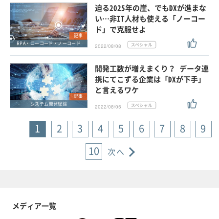
迫る2025年の崖、でもDXが進まな
い…非IT人材も使える「ノーコー
ド」で克服せよ
記事
RPA・ローコード・ノーコード
2022/08/08
開発工数が増えまくり？ データ連
携にてこずる企業は「DXが下手」
と言えるワケ
記事
システム開発総論
2022/08/05
1
2
3
4
5
6
7
8
9
10
次へ
メディア一覧