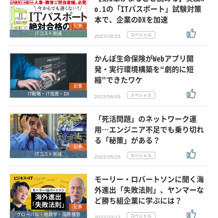
o.1の「ITパスポート」試験対策
本で、企業のDXを加速
記事
ITコスト削減
2023/08/23
かんぽ生命保険がWebアプリ開
発・実行環境構築を“劇的に短
縮”できたワケ
記事
IT戦略・IT投資・DX
2023/06/05
「死活問題」のネットワーク運
用…エンジニア不足でも乗り切れ
る「秘策」がある？
記事
ITコスト削減
2023/05/25
モーリー・ロバートソンに聞く海
外進出「失敗法則」、ヤンマーな
ど勝ち組企業に学ぶには？
記事
グローバル・地政学・国際情勢
2023/03/13