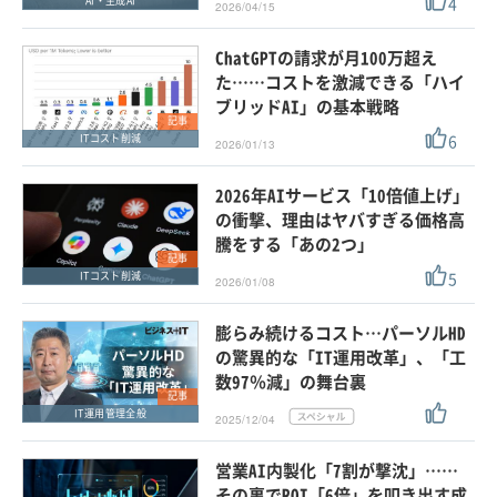
4
AI・生成AI
2026/04/15
ChatGPTの請求が月100万超え
た……コストを激減できる「ハイ
ブリッドAI」の基本戦略
記事
6
ITコスト削減
2026/01/13
2026年AIサービス「10倍値上げ」
の衝撃、理由はヤバすぎる価格高
騰をする「あの2つ」
記事
5
ITコスト削減
2026/01/08
膨らみ続けるコスト…パーソルHD
の驚異的な「IT運用改革」、「工
数97％減」の舞台裏
記事
IT運用管理全般
2025/12/04
営業AI内製化「7割が撃沈」……
その裏でROI「6倍」を叩き出す成