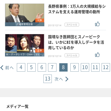
長野県事例：3万人の大規模給与シ
ステムを支える運用管理の勘所
記事
IT運用管理全般
2015/12/14
国境なき医師団とスノーピーク
は、いかにBIを導入しデータを活
用しているのか
記事
BI・データレイク・DWH・マイニング
2015/12/14
4
5
6
7
8
9
10
11
12
前へ
13
次へ
メディア一覧