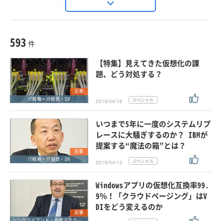
Seizo Trend
種別
記事・ニュース
セミナー
593
動画
件
ホワイトペーパー
【特集】見えてきた仮想化の課
外部ニュース
題、どう対処する？
スペシャルに限定する
記事
IT戦略・IT投資・DX
2016/04/18
タグ
いつまで5年に一度のシステムリプ
×
×
ITコスト削減
レースに大騒ぎするのか？ IBMが
提案する“魔法の箱”とは？
記事
IT戦略・IT投資・DX
2016/04/13
クリア
この条件で検索する
Windowsアプリの仮想化互換率99.
9％！「クラウドページング」はV
DIをどう変えるのか
記事
シンクライアント・仮想デスクトップ