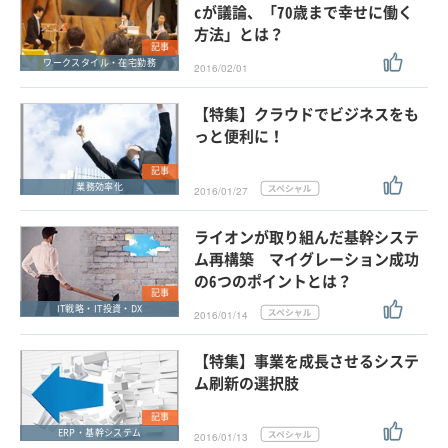
cが議論、「70歳まで幸せに働く
方法」とは？
記事
ワークスタイル・在宅勤務
2016/02/01
【特集】クラウドでビジネスをも
っと便利に！
記事
業務効率化
2016/01/27
ライオンが取り組んだ基幹システ
ム再構築 マイグレーション成功
の6つのポイントとは？
記事
IT戦略・IT投資・DX
2016/01/14
【特集】事業を成長させるシステ
ム刷新の選択肢
記事
ERP・基幹システム
2016/01/13