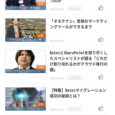
つのか
記事
スマートフォン・携帯電話
2015/12/25
「オモテナシ」思想のマーケティ
ングツールができるまで
記事
デザイン経営・ブランド・PR
2015/12/24
NotesとSharePointを知り尽くし
たスペシャリストが語る「どれだ
け割り切れるかがクラウド移行の
記事
鍵」
グループウェア・コラボレーション
2015/12/18
【特集】Notesマイグレーション
成功の秘訣とは？
記事
グループウェア・コラボレーション
2015/12/18