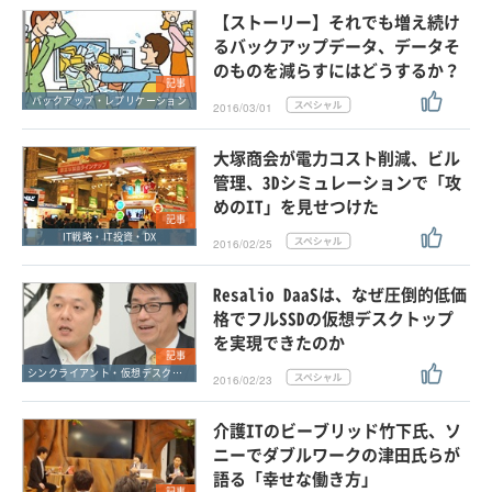
【ストーリー】それでも増え続け
るバックアップデータ、データそ
のものを減らすにはどうするか？
記事
バックアップ・レプリケーション
2016/03/01
大塚商会が電力コスト削減、ビル
管理、3Dシミュレーションで「攻
めのIT」を見せつけた
記事
IT戦略・IT投資・DX
2016/02/25
Resalio DaaSは、なぜ圧倒的低価
格でフルSSDの仮想デスクトップ
を実現できたのか
記事
シンクライアント・仮想デスクトップ
2016/02/23
介護ITのビーブリッド竹下氏、ソ
ニーでダブルワークの津田氏らが
語る「幸せな働き方」
記事