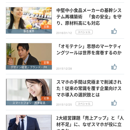
中堅中小食品メーカーの基幹シス
テム再構築術 「食の安全」を守
り、原材料高にも対応
記事
製造業界
2016/01/12
「オモテナシ」思想のマーケティ
ングツールは世界を席巻するのか
記事
デザイン経営・ブランド・PR
2015/12/28
スマホの手間は究極まで削減され
た！従来の常識を覆す企業向けス
マホ導入の選択肢とは
記事
スマートフォン・携帯電話
2015/12/25
2大経営課題「売上アップ」と「人
材不足」に、なぜスマホが役に立