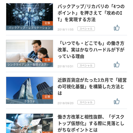
バックアップ/リカバリの「4つの
ポイント」を押さえて「攻めのI
T」を実現する方法
記事
バックアップ・レプリケーション
2018/11/05
「いつでも・どこでも」の働き方
改革、実はかなりハードルが下が
っている理由
記事
シンクライアント・仮想デスクトップ
2018/10/31
近鉄百貨店がたった3カ月で「経営
の可視化基盤」を構築した方法と
は
記事
クラウド
2018/09/20
働き方改革と相性抜群、「デスク
トップ仮想化」する際に見落とし
がちなポイントとは