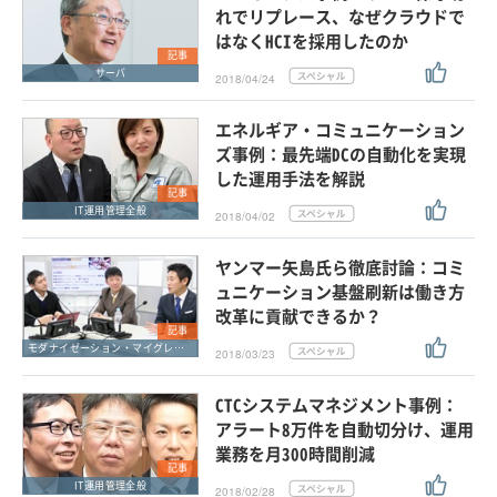
れでリプレース、なぜクラウドで
はなくHCIを採用したのか
記事
サーバ
2018/04/24
エネルギア・コミュニケーション
ズ事例：最先端DCの自動化を実現
した運用手法を解説
記事
IT運用管理全般
2018/04/02
ヤンマー矢島氏ら徹底討論：コミ
ュニケーション基盤刷新は働き方
改革に貢献できるか？
記事
モダナイゼーション・マイグレーション
2018/03/23
CTCシステムマネジメント事例：
アラート8万件を自動切分け、運用
業務を月300時間削減
記事
IT運用管理全般
2018/02/28