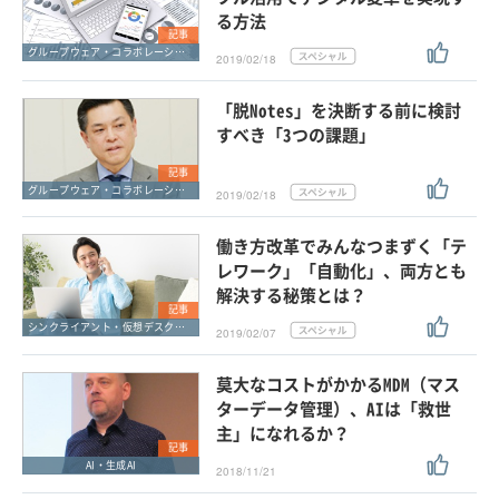
る方法
記事
グループウェア・コラボレーション
2019/02/18
「脱Notes」を決断する前に検討
すべき「3つの課題」
記事
グループウェア・コラボレーション
2019/02/18
働き方改革でみんなつまずく「テ
レワーク」「自動化」、両方とも
解決する秘策とは？
記事
シンクライアント・仮想デスクトップ
2019/02/07
莫大なコストがかかるMDM（マス
ターデータ管理）、AIは「救世
主」になれるか？
記事
AI・生成AI
2018/11/21