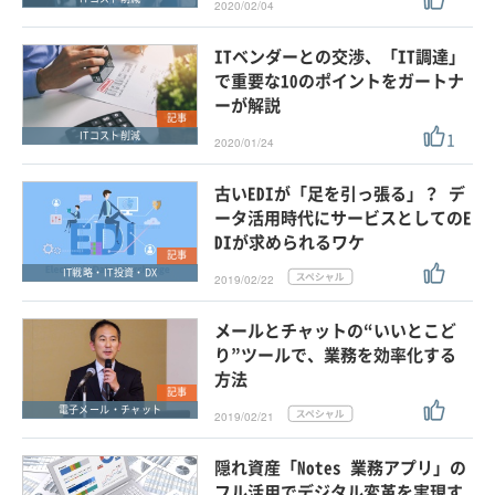
2020/02/04
ITベンダーとの交渉、「IT調達」
で重要な10のポイントをガートナ
ーが解説
記事
1
ITコスト削減
2020/01/24
古いEDIが「足を引っ張る」？ デ
ータ活用時代にサービスとしてのE
DIが求められるワケ
記事
IT戦略・IT投資・DX
2019/02/22
メールとチャットの“いいとこど
り”ツールで、業務を効率化する
方法
記事
電子メール・チャット
2019/02/21
隠れ資産「Notes 業務アプリ」の
フル活用でデジタル変革を実現す