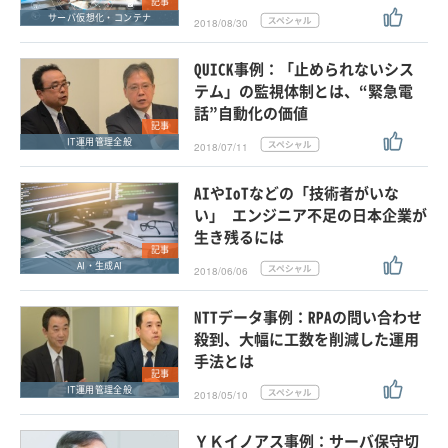
記事
サーバ仮想化・コンテナ
2018/08/30
QUICK事例：「止められないシス
テム」の監視体制とは、“緊急電
話”自動化の価値
記事
IT運用管理全般
2018/07/11
AIやIoTなどの「技術者がいな
い」 エンジニア不足の日本企業が
生き残るには
記事
AI・生成AI
2018/06/06
NTTデータ事例：RPAの問い合わせ
殺到、大幅に工数を削減した運用
手法とは
記事
IT運用管理全般
2018/05/10
ＹＫイノアス事例：サーバ保守切