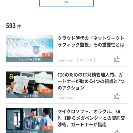
Seizo Trend
種別
記事・ニュース
セミナー
593
動画
件
ホワイトペーパー
クラウド時代の「ネットワークト
外部ニュース
ラフィック監視」その重要性とは
スペシャルに限定する
記事
ネットワーク管理
2020/02/28
タグ
CIOのためのIT財務管理入門、ガ
×
×
ITコスト削減
ートナーが勧める4つの視点と7つ
のアクション
記事
ITコスト削減
2020/02/27
クリア
この条件で検索する
マイクロソフト、オラクル、SA
P、IBMらメガベンダーとの契約交
渉術、ガートナーが指南
記事
ITコスト削減