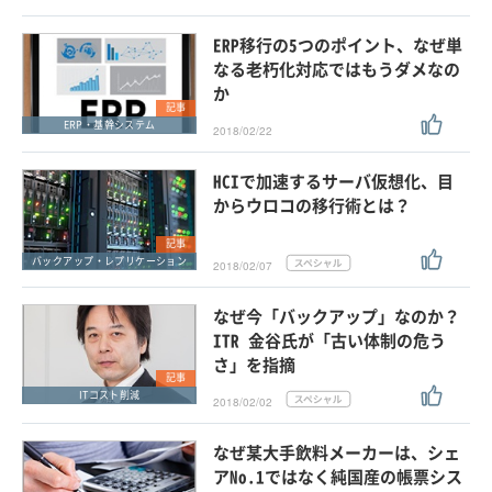
ERP移行の5つのポイント、なぜ単
なる老朽化対応ではもうダメなの
か
記事
ERP・基幹システム
2018/02/22
HCIで加速するサーバ仮想化、目
からウロコの移行術とは？
記事
バックアップ・レプリケーション
2018/02/07
なぜ今「バックアップ」なのか？
ITR 金谷氏が「古い体制の危う
さ」を指摘
記事
ITコスト削減
2018/02/02
なぜ某大手飲料メーカーは、シェ
アNo.1ではなく純国産の帳票シス