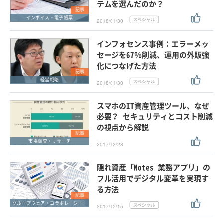
テムを選んだのか？
記事
インボイス・電子帳票
2018/01/30
インフォセンス事例：エラーメッ
セージを67％削減、運用の外販強
化につなげた方法
記事
経営戦略
2018/01/30
スマホのIT資産管理ツール、なぜ
必要？ セキュリティとコスト削減
の視点から解説
記事
市場調査・リサーチ
2017/12/28
隠れ資産「Notes 業務アプリ」の
フル活用でデジタル変革を実現す
る方法
記事
グループウェア・コラボレーション
2017/12/15