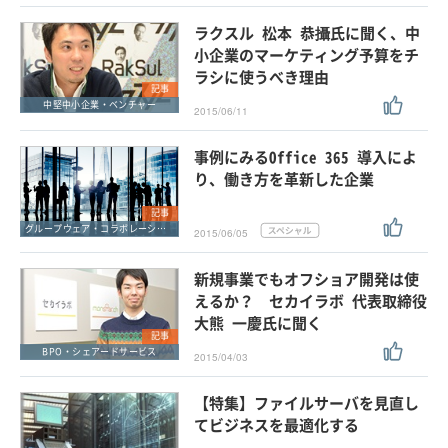
ラクスル 松本 恭攝氏に聞く、中
小企業のマーケティング予算をチ
ラシに使うべき理由
記事
中堅中小企業・ベンチャー
2015/06/11
事例にみるOffice 365 導入によ
り、働き方を革新した企業
記事
グループウェア・コラボレーション
2015/06/05
新規事業でもオフショア開発は使
えるか？ セカイラボ 代表取締役
大熊 一慶氏に聞く
記事
BPO・シェアードサービス
2015/04/03
【特集】ファイルサーバを見直し
てビジネスを最適化する