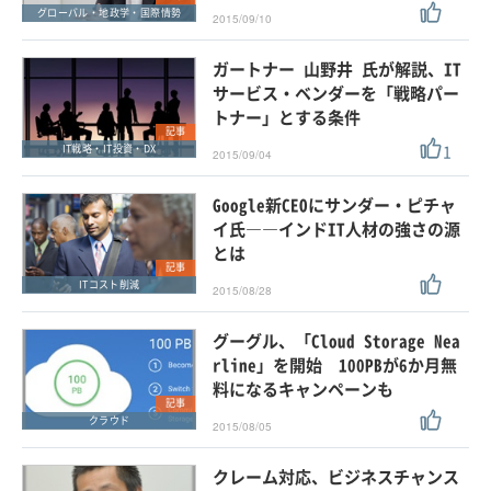
グローバル・地政学・国際情勢
2015/09/10
ガートナー 山野井 氏が解説、IT
サービス・ベンダーを「戦略パー
トナー」とする条件
記事
1
IT戦略・IT投資・DX
2015/09/04
Google新CEOにサンダー・ピチャ
イ氏――インドIT人材の強さの源
とは
記事
ITコスト削減
2015/08/28
グーグル、「Cloud Storage Nea
rline」を開始 100PBが6か月無
料になるキャンペーンも
記事
クラウド
2015/08/05
クレーム対応、ビジネスチャンス