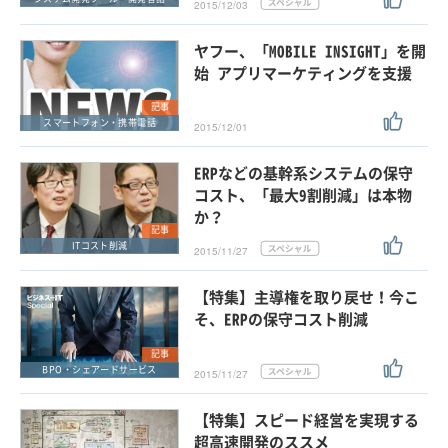
2015/12/03
ヤフー、「MOBILE INSIGHT」を開
始 アプリマーケティングを支援
記事
スマートフォン・携帯電話
2015/12/01
ERPなどの基幹系システムの保守
コスト、「最大9割削減」は本物
か？
記事
ITコスト削減
2015/11/27
【特集】主導権を取り戻せ！今こ
そ、ERPの保守コスト削減
記事
BPO・シェアードサービス
2015/11/27
【特集】スピード経営を実現する
超高速開発のススメ