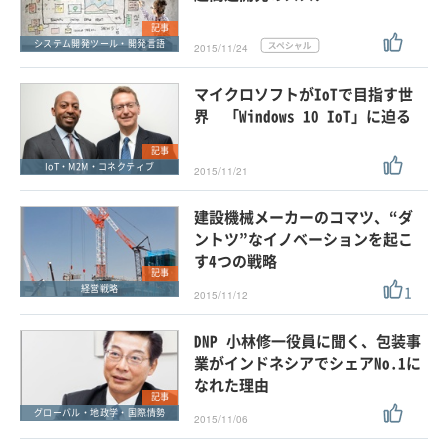
記事
システム開発ツール・開発言語
2015/11/24
マイクロソフトがIoTで目指す世
界 「Windows 10 IoT」に迫る
記事
IoT・M2M・コネクティブ
2015/11/21
建設機械メーカーのコマツ、“ダ
ントツ”なイノベーションを起こ
す4つの戦略
記事
1
経営戦略
2015/11/12
DNP 小林修一役員に聞く、包装事
業がインドネシアでシェアNo.1に
なれた理由
記事
グローバル・地政学・国際情勢
2015/11/06