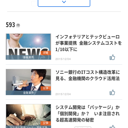
Seizo Trend
種別
記事・ニュース
セミナー
593
動画
件
ホワイトペーパー
インフォテリアとテックビューロ
外部ニュース
が事業提携 金融システムコストを
1/10以下に
スペシャルに限定する
記事
金融業界
2015/12/04
タグ
ソニー銀行のITコスト構造改革に
×
×
ITコスト削減
見る、金融機関のクラウド活用法
記事
金融業界
2015/12/04
クリア
この条件で検索する
システム開発は「パッケージ」か
「個別開発」か？ いま注目され
る超高速開発の秘密
記事
システム開発ツール・開発言語