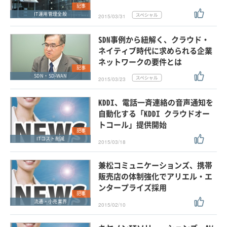
記事
IT運用管理全般
2015/03/31
SDN事例から紐解く、クラウド・
ネイティブ時代に求められる企業
ネットワークの要件とは
記事
SDN・SD-WAN
2015/03/23
KDDI、電話一斉連絡の音声通知を
自動化する「KDDI クラウドオー
トコール」提供開始
記事
ITコスト削減
2015/03/18
兼松コミュニケーションズ、携帯
販売店の体制強化でアリエル・エ
ンタープライズ採用
記事
流通・小売業界
2015/02/10