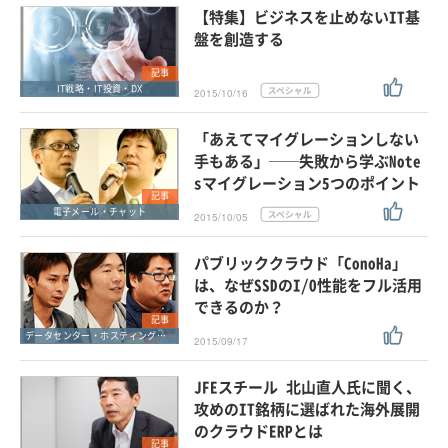
【特集】ビジネスを止めないIT基
盤を創造する
記事
IT戦略・IT投資・DX
2015/10/16
「あえてマイグレーションしない
手もある」──失敗から学ぶNote
sマイグレーション5つのポイント
記事
電子メール・チャット
2015/10/05
パブリッククラウド「ConoHa」
は、なぜSSDのI/O性能をフル活用
できるのか？
記事
データセンター・ホスティングサービス
2015/09/17
JFEスチール 北山直人氏に聞く、
攻めのIT銘柄に選ばれた海外展開
のクラウドERPとは
記事