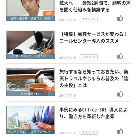
拡大へ――最短2週間で、顧客の声
を聞く仕組みを構築する
記事
経費・通信費・調達コスト削減
2015/07/15
【特集】顧客サービスが変わる！
コールセンター導入のススメ
記事
CRM・SFA・コールセンター
2015/07/15
旅行するなら知っておきたい、楽
天トラベルやじゃらん普及の「陰
の主役」とは
記事
Web戦略・EC
2015/07/10
事例にみるOffice 365 導入によ
り、働き方を革新した企業
記事
グループウェア・コラボレーション
2015/06/16