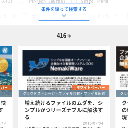
ス+IT
FinTech Journal
Seizo Trend
条件を絞って検索する
ニュース
セミナー
動画
ホワイトペーパー
に限定する
416
件
スト削減
この条件で検索する
ーパー
ホワイトペーパー
クラウドストレージ・ファイル共有・ファイル転送
クラ
り快
増え続けるファイルのムダを、シ
ク
す
ンプルかつリーズナブルに解決す
の
る
現
7/14
2016/07/04