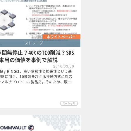
ホワイトペーパー
ストレージ
年間無停止？40%のTCO削減？SDS
本当の価値を事例で解説
2016/03/30
ality RINGは、高い信頼性と拡張性という基
機能に加え、10種類を超える接続方式に対応
たマルチプロトコル製品だ。そのため、既…