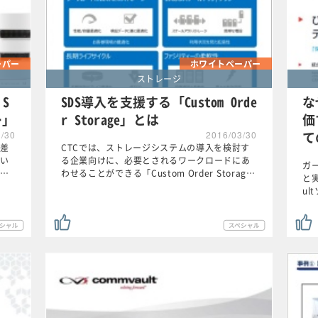
ーパー
ホワイトペーパー
ストレージ
 S
SDS導入を支援する「Custom Orde
な
ー」
r Storage」とは
価
て
3/30
2016/03/30
差
CTCでは、ストレージシステムの導入を検討す
い
る企業向けに、必要とされるワークロードにあ
ガ
…
わせることができる「Custom Order Storag…
と
u