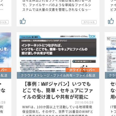
アプ
日々生み出されるファイル数は増え続ける一方
ワ
ベ
で、ファイルサーバのような単純なファイルシ
ァ
便…
ステムでは大量の文書を管理しきれなくなっ…
ビ
ーパー
ホワイトペーパー
ル転送
クラウドストレージ・ファイル共有・ファイル転送
クラ
・
【事例：WWFジャパン】いつでも
セ
滑な
どこでも、簡単・セキュアにファ
な
イルの受け渡しや共有が可能に
用
6/28
2016/06/28
利
WWFは、100か国以上で活動している地球環境
I
有
保全団体だ。その中で、世界で16番目のWWFと
ト