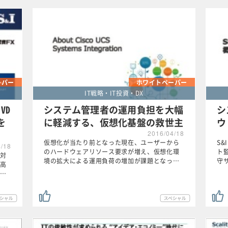
ーパー
ホワイトペーパー
IT戦略・IT投資・DX
VD
システム管理者の運用負担を大幅
シ
を
に軽減する、仮想化基盤の救世主
ウ
2016/04/18
仮想化が当たり前となった現在、ユーザーから
S
4/18
のハードウェアリソース要求が増え、仮想化環
ト
対
境の拡大による運用負荷の増加が課題となっ…
守
高
…