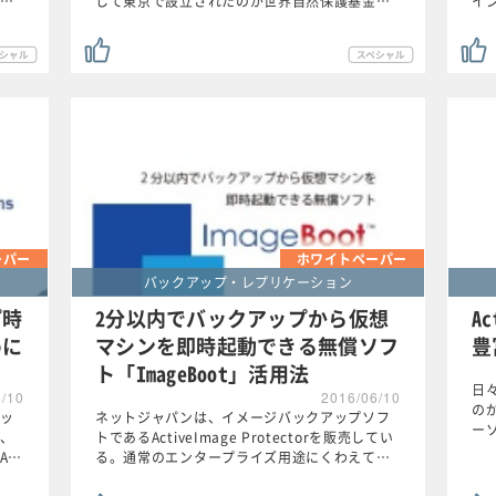
…
して東京で設立されたのが世界自然保護基金…
イ
ーパー
ホワイトペーパー
バックアップ・レプリケーション
プ時
2分以内でバックアップから仮想
Ac
めに
マシンを即時起動できる無償ソフ
豊
ト「ImageBoot」活用法
日
6/10
2016/06/10
の
ッ
ネットジャパンは、イメージバックアップソフ
ーソ
、
トであるActiveImage Protectorを販売してい
A…
る。通常のエンタープライズ用途にくわえて…