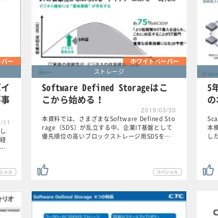
ーパー
ホワイトペーパー
ストレージ
バイ
Software Defined Storageはこ
5
要事
こから始める！
の
2016/03/30
本資料では、さまざまなSoftware Defined Sto
Sc
4/11
rage（SDS）が乱立する中、企業IT基盤として
本
し
優先順位の高いブロックストレージ用SDSを…
し
経
T…