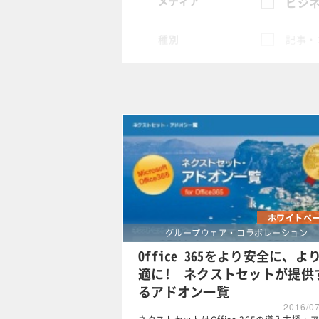
メディア
ビジネ
種別
記事・
スペシャル
タグ
×
ITコ
クリア
ホワイトペ
グループウェア・コラボレーション
Office 365をより安全に、よ
適に! ネクストセットが提供
るアドオン一覧
2016/0