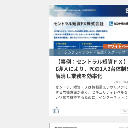
ホワイトペ
シンクライアント・仮想デスクトップ
【事例：セントラル短資ＦＸ】
I導入により、PCの1人2台体制
解消し業務を効率化
2016/0
セントラル短資ＦＸは情報漏えいのリスクに
する危機意識が高く、セキュリティレベルを
い状態で維持するために、インターネットに