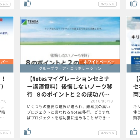
ーパー
ホワイトペーパー
グループウェア・コラボレーション
い！
【Notesマイグレーションセミナ
【
ア）
ー講演資料】後悔しないノーツ移
セ
行 ８のポイントと２の成功パ…
両
6/10
2016/05/18
し
いくつもの重要な選択が迫られ、難易度の高い
キ
が暗
プロジェクトと言われるNotes移行。どうすれ
使
…
ばプロジェクトを成功裏に進めることができ…
類