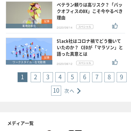
ベテラン頼りは高リスク？「バッ
クオフィスのDX」こそ今やるべき
理由
記事
業務効率化
2020/09/14
Slack社はコロナ禍でどう働いて
いたのか？ CEOが「マラソン」と
語った真意とは
記事
ワークスタイル・在宅勤務
2020/08/12
1
2
3
4
5
6
7
8
9
10
次へ
メディア一覧