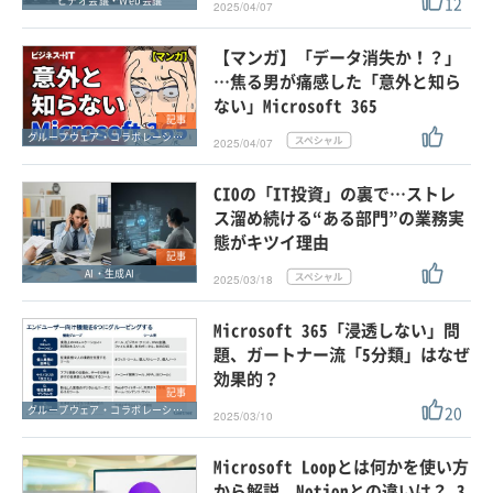
12
ビデオ会議・Web会議
2025/04/07
【マンガ】「データ消失か！？」
…焦る男が痛感した「意外と知ら
ない」Microsoft 365
記事
グループウェア・コラボレーション
2025/04/07
CIOの「IT投資」の裏で…ストレ
ス溜め続ける“ある部門”の業務実
態がキツイ理由
記事
AI・生成AI
2025/03/18
Microsoft 365「浸透しない」問
題、ガートナー流「5分類」はなぜ
効果的？
記事
20
グループウェア・コラボレーション
2025/03/10
Microsoft Loopとは何かを使い方
から解説、Notionとの違いは？ 3