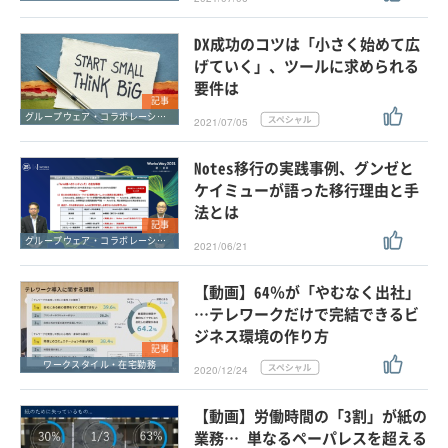
DX成功のコツは「小さく始めて広
げていく」、ツールに求められる
要件は
記事
グループウェア・コラボレーション
2021/07/05
Notes移行の実践事例、グンゼと
ケイミューが語った移行理由と手
法とは
記事
グループウェア・コラボレーション
2021/06/21
【動画】64％が「やむなく出社」
…テレワークだけで完結できるビ
ジネス環境の作り方
記事
ワークスタイル・在宅勤務
2020/12/24
【動画】労働時間の「3割」が紙の
業務… 単なるペーパレスを超える