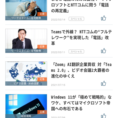
ロソフトとNTTコムに問う「電話
の再定義」
記事
ワークスタイル・在宅勤務
2022/03/14
Teamsで外線？ NTTコムの“フルテ
レワーク”を実現した「電話」改
革
記事
ワークスタイル・在宅勤務
2022/03/11
「Zoom」AI翻訳企業買収 対「Tea
ms 2.0」、ビデオ会議2大覇者の
進化のゆくえ
記事
ビデオ会議・Web会議
2021/07/15
Windows 11が「極めて戦略的」な
ワケ、すべてはマイクロソフト帝
国への布石である
記事
経営戦略
2021/07/06