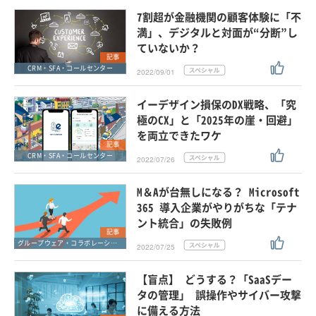
7割超が金融機関の顧客体験に「不
満」、デジタルと対面が“分断”し
ていないか？
記事
CRM・SFA・コールセンター
2022/09/01
イーデザイン損保のDX戦略、「究
極のCX」と「2025年の崖・回避」
を両立できたワケ
記事
CRM・SFA・コールセンター
2022/07/26
M＆Aが台無しになる？ Microsoft
365 導入企業がやりがちな「テナ
ント統合」の失敗例
記事
グループウェア・コラボレーション
2022/07/25
【盲点】 どうする？「SaaSデー
タの管理」 誤操作やサイバー攻撃
に備える方法