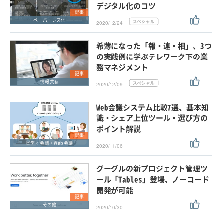
デジタル化のコツ
記事
ペーパーレス化
2020/12/24
希薄になった「報・連・相」、3つ
の実践例に学ぶテレワーク下の業
務マネジメント
記事
情報共有
2020/12/09
Web会議システム比較7選、基本知
識・シェア上位ツール・選び方の
ポイント解説
記事
ビデオ会議・Web会議
2020/11/06
グーグルの新プロジェクト管理ツ
ール「Tables」登場、ノーコード
開発が可能
記事
その他
2020/10/30