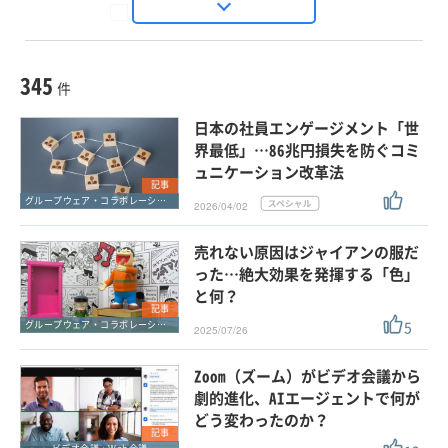
Seizo Trend
種別
記事・ニュース
セミナー
345
動画
件
ホワイトペーパー
日本の社員エンゲージメント「世
外部ニュース
界最低」…86兆円損失を防ぐコミ
ュニケーション改革法
スペシャルに限定する
記事
グループウェア・コラボレーション
2026/04/02
タグ
売れない原因はジャイアンの服だ
×
×
グループウェア・コラボレーション
った…絶大効果を発揮する「色」
と何？
記事
5
グループウェア・コラボレーション
2025/07/26
クリア
この条件で検索する
Zoom（ズーム）がビデオ会議から
劇的進化、AIエージェントで何が
どう変わったのか？
記事