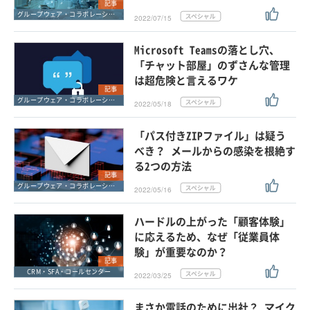
記事
グループウェア・コラボレーション
2022/07/15
Microsoft Teamsの落とし穴、
「チャット部屋」のずさんな管理
は超危険と言えるワケ
記事
グループウェア・コラボレーション
2022/05/18
「パス付きZIPファイル」は疑う
べき？ メールからの感染を根絶す
る2つの方法
記事
グループウェア・コラボレーション
2022/05/16
ハードルの上がった「顧客体験」
に応えるため、なぜ「従業員体
験」が重要なのか？
記事
CRM・SFA・コールセンター
2022/03/25
まさか電話のために出社？ マイク