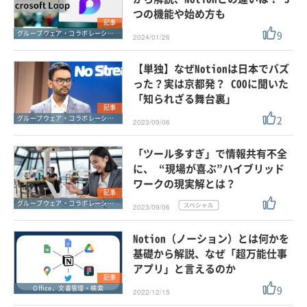
つの機能や始め方も
記事
9
グループウェア・コラボレーション
2024/01/26
【単独】なぜNotionは日本でバズ
った？実は京都発？ COOに聞いた
「知られざる舞台裏」
記事
2
グループウェア・コラボレーション
2023/09/06
「ツール多すぎ」で情報共有不全
に、 “現場が喜ぶ”ハイブリッド
ワークの現実解とは？
記事
グループウェア・コラボレーション
2023/09/06
Notion（ノーション）とは何かを
基礎から解説、なぜ「超万能仕事
アプリ」と言えるのか
記事
9
Office、文書管理・検索
2022/12/15