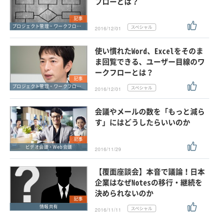
フローとは？
記事
プロジェクト管理・ワークフロー管理
2016/12/01
使い慣れたWord、Excelをそのま
ま回覧できる、ユーザー目線のワ
ークフローとは？
記事
プロジェクト管理・ワークフロー管理
2016/12/01
会議やメールの数を「もっと減ら
す」にはどうしたらいいのか
記事
ビデオ会議・Web会議
2016/11/29
【覆面座談会】本音で議論！日本
企業はなぜNotesの移行・継続を
決められないのか
記事
情報共有
2016/11/11