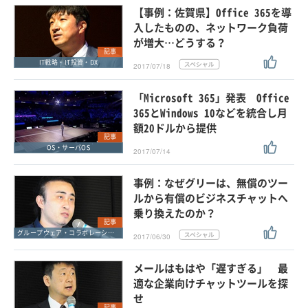
【事例：佐賀県】Office 365を導
入したものの、ネットワーク負荷
が増大…どうする？
記事
IT戦略・IT投資・DX
2017/07/18
「Microsoft 365」発表 Office
365とWindows 10などを統合し月
額20ドルから提供
記事
OS・サーバOS
2017/07/14
事例：なぜグリーは、無償のツー
ルから有償のビジネスチャットへ
乗り換えたのか？
記事
グループウェア・コラボレーション
2017/06/30
メールはもはや「遅すぎる」 最
適な企業向けチャットツールを探
せ
記事