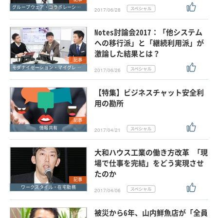
グループウェア・コラボレーション
2017/06/28
Notes討論会2017：「他システム
への移行派」と「継続利用派」が
激論した結果とは？
記事
モダナイゼーション・マイグレーション
2017/06/26
【特集】ビジネスチャット安全利
用の勘所
記事
情報共有
2017/04/21
大和ハウス工業の働き方改革 「現
場で仕事を完結」をどう実現させ
たのか
記事
ワークスタイル・在宅勤務
2017/04/06
被災から6年、山内鮮魚店が「全員