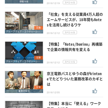
情報共有
2016/12/19
「社食」を支える従業員4万人超の
エームサービスが、18年間もNote
sを活用し続けるワケ
記事
グループウェア・コラボレーション
2016/12/12
【特集】「Notes/Domino」再構築
で企業の情報共有を変える
記事
グループウェア・コラボレーション
2016/12/12
京王電鉄バスとゆうの森がkinton
eでたどりついた業務改革のカギと
は
記事
業務効率化
2016/12/05
【特集】本当に「使える」ワーク