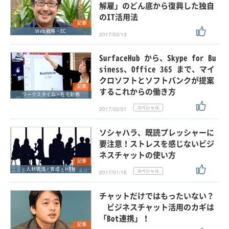
解雇」のどん底から復興した独自
のIT活用法
記事
Web戦略・EC
2017/03/13
SurfaceHub から、Skype for Bu
siness、Office 365 まで、マイ
クロソフトとソフトバンクが提案
記事
するこれからの働き方
ワークスタイル・在宅勤務
2017/02/01
ソシャハラ、既読プレッシャーに
要注意！ストレスを感じないビジ
ネスチャットの使い方
記事
人材管理・育成・HRM
2017/01/16
チャットだけではもったいない？
ビジネスチャット活用のカギは
「Bot連携」！
記事