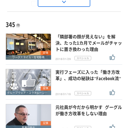
Seizo Trend
種別
記事・ニュース
セミナー
345
動画
件
ホワイトペーパー
「隣部署の顔が見えない」を解
外部ニュース
決、たった1カ月でメールがチャッ
トに置き換わった理由
スペシャルに限定する
記事
ワークスタイル・在宅勤務
2018/01/29
タグ
実行フェーズに入った「働き方改
×
×
グループウェア・コラボレーション
革」、成功の秘訣は"Facebook流"
記事
グループウェア・コラボレーション
2018/01/16
クリア
この条件で検索する
元社員が今だから明かす グーグル
が働き方改革をしない理由
記事
業務効率化