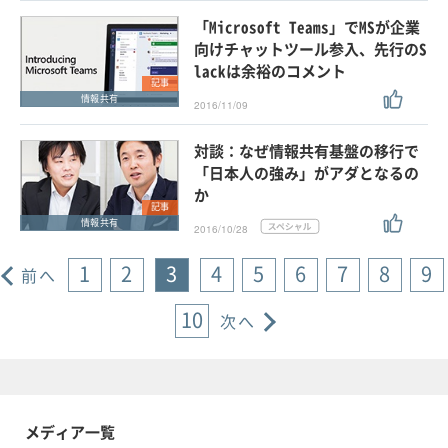
「Microsoft Teams」でMSが企業
向けチャットツール参入、先行のS
lackは余裕のコメント
記事
情報共有
2016/11/09
対談：なぜ情報共有基盤の移行で
「日本人の強み」がアダとなるの
か
記事
情報共有
2016/10/28
1
2
3
4
5
6
7
8
9
前へ
10
次へ
メディア一覧