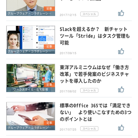
記事
グループウェア・コラボレーション
2017/12/15
Slackを超えるか？ 新チャット
ツール「Stride」はタスク管理も
可能
記事
グループウェア・コラボレーション
2017/09/15
東洋アルミニウムはなぜ「働き方
改革」で若手発案のビジネスチャ
ットを導入したのか
記事
ワークスタイル・在宅勤務
2017/08/02
標準のOffice 365では「満足でき
ない」 より使いこなすための3つ
のポイントとは
記事
グループウェア・コラボレーション
2017/07/25