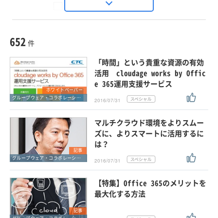
Seizo Trend
種別
記事・ニュース
セミナー
652
動画
件
ホワイトペーパー
「時間」という貴重な資源の有効
外部ニュース
活用 cloudage works by Offic
e 365運用支援サービス
スペシャルに限定する
ホワイトペーパー
グループウェア・コラボレーション
2016/07/31
タグ
マルチクラウド環境をよりスムー
×
×
グループウェア・コラボレーション
ズに、よりスマートに活用するに
は？
記事
グループウェア・コラボレーション
2016/07/31
クリア
この条件で検索する
【特集】Office 365のメリットを
最大化する方法
記事