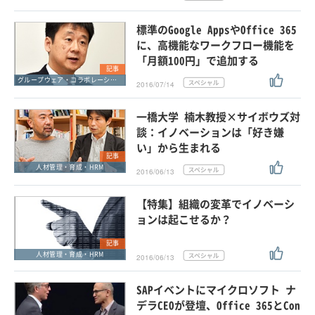
標準のGoogle AppsやOffice 365
に、高機能なワークフロー機能を
「月額100円」で追加する
記事
グループウェア・コラボレーション
2016/07/14
一橋大学 楠木教授×サイボウズ対
談：イノベーションは「好き嫌
い」から生まれる
記事
人材管理・育成・HRM
2016/06/13
【特集】組織の変革でイノベーシ
ョンは起こせるか？
記事
人材管理・育成・HRM
2016/06/13
SAPイベントにマイクロソフト ナ
デラCEOが登壇、Office 365とCon