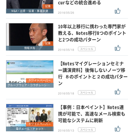
curなどの統合進める
記事
M&A・出資・協業・事業承継
2016/05/26
10年以上移行に携わった専門家が
教える、Notes移行8つのポイント
と2つの成功パターン
記事
情報共有
2016/05/18
【Notesマイグレーションセミナ
ー講演資料】後悔しないノーツ移
行 ８のポイントと２の成功パター
ホワイトペーパー
ン
グループウェア・コラボレーション
2016/05/18
【事例：日本ペイント】Notes連
携が可能で、高速なメール検索も
可能なシステムに刷新
ホワイトペーパー
電子メール・チャット
2016/05/13