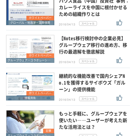
ハウス食品（中国）投資社 事例：
カレーライスを中国に根付かせる
ための組織作りとは
ホワイトペーパー
グローバル・地政学・国際情勢
2016/04/13
【Notes移行検討中の企業必見】
グループウェア移行の進め方、移
行の最適解を徹底解説
ホワイトペーパー
グループウェア・コラボレーション
2016/04/13
継続的な機能改善で国内シェアN
o.1を獲得するサイボウズ「ガル
ーン」の提供機能
ホワイトペーパー
情報共有
2016/04/13
もっと手軽に、グループウェアを
使いたい――ユーザーが考えた新
たな活用法とは？
記事
グループウェア・コラボレーション