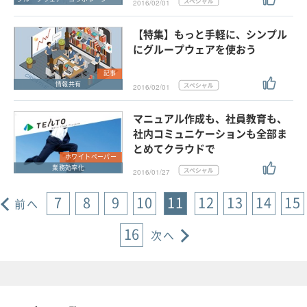
2016/02/01
【特集】もっと手軽に、シンプル
にグループウェアを使おう
記事
情報共有
2016/02/01
マニュアル作成も、社員教育も、
社内コミュニケーションも全部ま
とめてクラウドで
ホワイトペーパー
業務効率化
2016/01/27
7
8
9
10
11
12
13
14
15
前へ
16
次へ