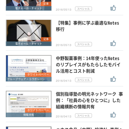
記事
電子メール・チャット
2016/05/13
【特集】事例に学ぶ最適なNotes
移行
記事
電子メール・チャット
2016/05/13
中野製薬事例：14年使ったNotes
のリプレイスがもたらしたモバイ
ル活用とコスト削減
ホワイトペーパー
グループウェア・コラボレーション
2016/04/13
個別指導塾の明光ネットワーク 事
例：「社員の心をひとつに」した
組織横断の情報共有
ホワイトペーパー
情報共有
2016/04/13