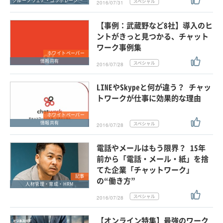
グループウェア・コラボレーション
2016/07/31
【事例：武蔵野など8社】導入のヒ
ントがきっと見つかる、チャット
ワーク事例集
ホワイトペーパー
情報共有
2016/07/28
LINEやSkypeと何が違う？ チャッ
トワークが仕事に効果的な理由
ホワイトペーパー
情報共有
2016/07/28
電話やメールはもう限界？ 15年
前から「電話・メール・紙」を捨
てた企業「チャットワーク」
記事
の“働き方”
人材管理・育成・HRM
2016/07/28
【オンライン特集】最強のワーク