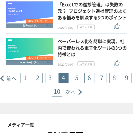
「Excelでの進捗管理」は失敗の
元？ プロジェクト進捗管理のよく
ある悩みを解決する3つのポイント
ホワイトペーパー
業務効率化
2022/01/07
ペーパーレス化を簡単に実現、社
内で使われる電子化ツールの3つの
特徴とは
ホワイトペーパー
ペーパーレス化
2022/01/07
1
2
3
4
5
6
7
8
9
前へ
10
次へ
メディア一覧