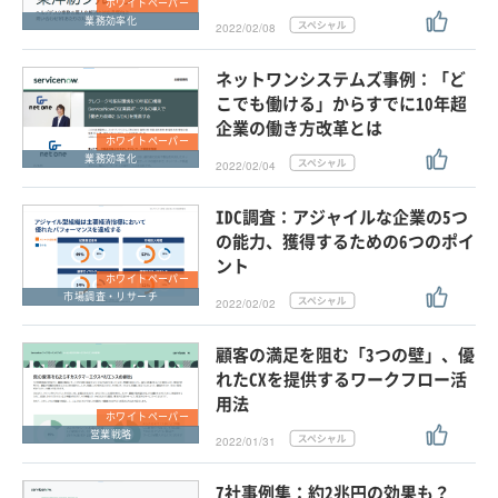
ホワイトペーパー
業務効率化
2022/02/08
ネットワンシステムズ事例：「ど
こでも働ける」からすでに10年超
企業の働き方改革とは
ホワイトペーパー
業務効率化
2022/02/04
IDC調査：アジャイルな企業の5つ
の能力、獲得するための6つのポイ
ント
ホワイトペーパー
市場調査・リサーチ
2022/02/02
顧客の満足を阻む「3つの壁」、優
れたCXを提供するワークフロー活
用法
ホワイトペーパー
営業戦略
2022/01/31
7社事例集：約2兆円の効果も？