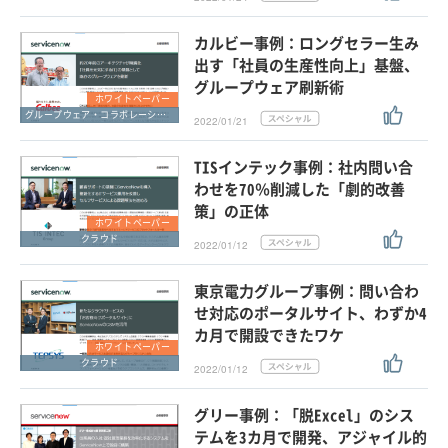
カルビー事例：ロングセラー生み
出す「社員の生産性向上」基盤、
グループウェア刷新術
ホワイトペーパー
グループウェア・コラボレーション
2022/01/21
TISインテック事例：社内問い合
わせを70％削減した「劇的改善
策」の正体
ホワイトペーパー
クラウド
2022/01/12
東京電力グループ事例：問い合わ
せ対応のポータルサイト、わずか4
カ月で開設できたワケ
ホワイトペーパー
クラウド
2022/01/12
グリー事例：「脱Excel」のシス
テムを3カ月で開発、アジャイル的