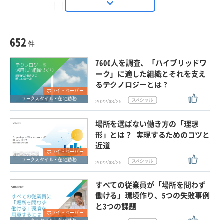
Seizo Trend
種別
記事・ニュース
セミナー
652
動画
件
ホワイトペーパー
7600人を調査、「ハイブリッドワ
外部ニュース
ーク」に適した組織とそれを支え
るテクノロジーとは？
スペシャルに限定する
ホワイトペーパー
ワークスタイル・在宅勤務
2022/03/25
タグ
場所を選ばない働き方の「理想
×
×
グループウェア・コラボレーション
形」とは？ 実現するためのコツと
近道
ホワイトペーパー
ワークスタイル・在宅勤務
2022/03/25
クリア
この条件で検索する
すべての従業員が「場所を問わず
働ける」環境作り、5つの失敗事例
と3つの課題
ホワイトペーパー