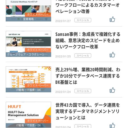
ワークフローによるカスタマーオ
ペレーション改善
ホワイトペーパー
営業戦略
2022/01/27
Sansan事例：急成長で複雑化する
組織、意思決定のスピードを止め
ないワークフロー改革
ホワイトペーパー
グループウェア・コラボレーション
2022/01/25
売上29％増、業務20時間削減、わ
ずか10分でデータベース連携する
DX基盤とは
ホワイトペーパー
IT戦略・IT投資・DX
2022/01/24
世界43カ国で導入、データ連携を
実現するデータマネジメントソリ
ューションとは
ホワイトペーパー
IT戦略・IT投資・DX
2022/01/24