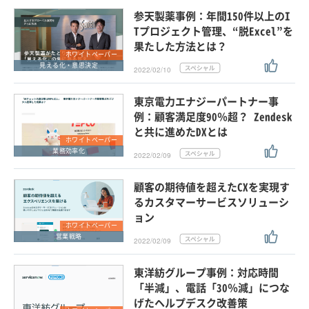
参天製薬事例：年間150件以上のI
Tプロジェクト管理、“脱Excel”を
果たした方法とは？
ホワイトペーパー
見える化・意思決定
2022/02/10
東京電力エナジーパートナー事
例：顧客満足度90％超？ Zendesk
と共に進めたDXとは
ホワイトペーパー
業務効率化
2022/02/09
顧客の期待値を超えたCXを実現す
るカスタマーサービスソリューシ
ョン
ホワイトペーパー
営業戦略
2022/02/09
東洋紡グループ事例：対応時間
「半減」、電話「30％減」につな
げたヘルプデスク改善策