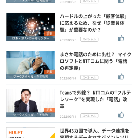
ワークスタイル・在宅勤務
2022/03/25
ハードルの上がった「顧客体験」
に応えるため、なぜ「従業員体
験」が重要なのか？
記事
CRM・SFA・コールセンター
2022/03/25
まさか電話のために出社？ マイク
ロソフトとNTTコムに問う「電話
の再定義」
記事
ワークスタイル・在宅勤務
2022/03/14
Teamsで外線？ NTTコムの“フルテ
レワーク”を実現した「電話」改
革
記事
ワークスタイル・在宅勤務
2022/03/11
世界43カ国で導入、データ連携を
実現するデータマネジメントソリ