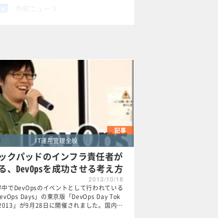
外部ニュース
×
記事
IT運用管理全般
ックパッドのインフラ責任者が
る、DevOpsを成功させる考え方
2013/10/18
界中でDevOpsのイベントとして行われている
evOps Days」の東京版「DevOps Day Tok
 2013」が9月28日に開催されました。国内…