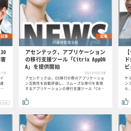
記事
記事
IT運用管理全般
30
アセンテック、アプリケーション
【
障害
の移行支援ツール「Citrix AppDN
ド
A」を提供開始
ビ
4/16
2013/03/28
イ
アセンテックは、OS移行の際のアプリケーショ
ヤ
連
ン互換性を自動評価し、スムーズな移行を実現
ン
ー…
するアプリケーションの移行支援ツール「Cit…
ら