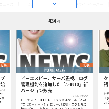
ニュース
セミナー
動画
ホワイトペーパー
に限定する
434
件
用管理全般
この条件で検索する
記事
記事
IT運用管理全般
理プ
ビーエスピー、サーバ監視、ログ
ク
開始
管理機能を追加した「A-AUTO」新
語
バージョン販売
0/23
ヤ
世
2013/10/22
ト向
「D
ビーエスピーは11日、ジョブ管理ツール「A-AU
日…
yo
TO（エーオート）」にサーバ監視・ログ管理の
機能を追加した新バージョンとなるVer8.0を…