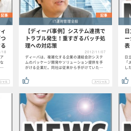
記事
記事
IT運用管理全般
ティ
【ディーバ事例】システム連携で
日
びつ
トラブル発生！重すぎるバッチ処
ー
する
理への対応策
表
1/18
2012/11/07
ア
ディーバは、複雑化する企業の連結会計システ
日
な
ムのパッケージ開発やソリューション提供を手
「J
…
がける企業だ。同社は従来から手がけていた…
し