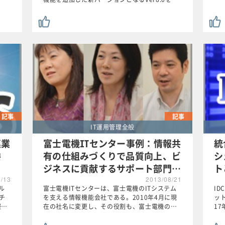
記事
記事
IT運用管理全般
連業
富士電機ITセンター事例：情報共
統
委
有の仕組みづくりで品質向上、ビ
シ
ジネスに貢献するサポート部門…
ト
9/13
2013/08/21
ル
富士電機ITセンターは、富士電機のITシステム
ID
チ
を支える情報機能会社である。2010年4月に現
ッ
報…
在の社名に変更し、その役割も、富士電機の…
1