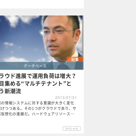
記事
データベース
ラウド進展で運用負荷は増大？
目集める“マルチテナント”と
う新潮流
2013/07/31
業の情報システムに対する意識が大きく変化
遂げつつある。その1つがクラウドであり、サ
バ仮想化の進展だ。ハードウェアリソース…