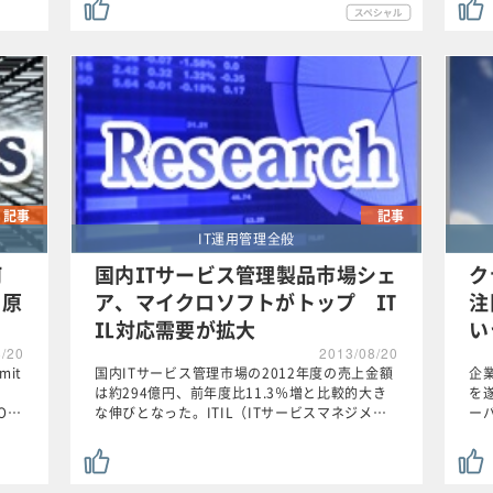
記事
記事
IT運用管理全般
何
国内ITサービス管理製品市場シェ
ク
る原
ア、マイクロソフトがトップ IT
注
IL対応需要が拡大
い
8/20
2013/08/20
mit
国内ITサービス管理市場の2012年度の売上金額
企
し
は約294億円、前年度比11.3％増と比較的大き
を
O…
な伸びとなった。ITIL（ITサービスマネジメ…
ー