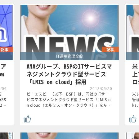
記事
記事
IT運用管理全般
ェア
ANAグループ、BSPのITサービスマ
米
ow
ネジメントクラウド型サービス
上
「LMIS on cloud」採用
ロ
6/06
2013/05/20
S
ビーエスピー（以下、BSP）は、同社のITサー
米レ
SS
ビスマネジメントクラウド型サービス「LMIS o
管理
,2…
n cloud（エルミス・オン・クラウド）」をA…
ks