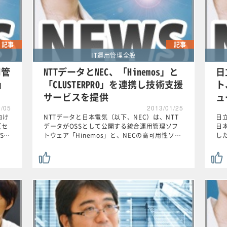
記事
記事
IT運用管理全般
用管
NTTデータとNEC、「Hinemos」と
日
3」
「CLUSTERPRO」を連携し技術支援
ト
サービスを提供
ュ
2/05
2013/01/25
向け
NTTデータと日本電気（以下、NEC）は、NTT
日
（セ
データがOSSとして公開する統合運用管理ソフ
日
S…
トウェア「Hinemos」と、NECの高可用性ソ…
し