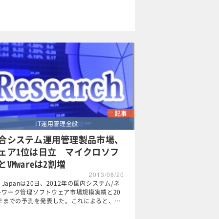
記事
IT運用管理全般
合システム運用管理製品市場、
ェア1位は日立 マイクロソフ
とVMwareは2割増
2013/08/20
C Japanは20日、2012年の国内システム/ネ
トワーク管理ソフトウェア市場規模実績と20
7年までの予測を発表した。これによると、…