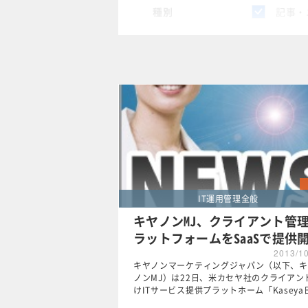
種別
記事・
スペシャル
タグ
×
IT運
クリア
IT運用管理全般
キヤノンMJ、クライアント管
ラットフォームをSaaSで提供
2013/1
キヤノンマーケティングジャパン（以下、キ
ノンMJ）は22日、米カセヤ社のクライアン
けITサービス提供プラットホーム「Kaseya