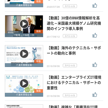
動画
IT運用管理全般
2020/07/28
【動画】30億のDNA情報解析を高
速化～米国最大規模ゲノム研究機
関のインフラ導入事例
動画
IT戦略・IT投資・DX
2017/09/12
【動画】海外のテクニカル・サポ
ートの動向と事例
動画
IT運用管理全般
2016/09/06
【動画】エンタープライズIT環境
におけるテクニカル・サポートの
重要性
動画
IT運用管理全般
2016/09/06
【動画】複雑な「異種混在IT環