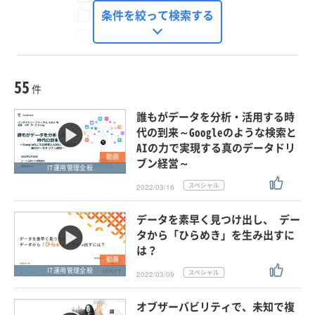
FinTech Journal
条件を絞って検索する
Seizo Trend
種別
記事・ニュース
セミナー
55
動画
件
ホワイトペーパー
誰もがデータを分析・活用する時
外部ニュース
代の到来～Googleのような検索と
AIの力で実現する真のデータドリ
スペシャルに限定する
動画
ブン経営～
IT運用管理全般
2022/03/16
タグ
×
×
IT運用管理全般
データを素早く見つけ出し、 デー
タから「ひらめき」を生み出すに
は？
動画
クリア
この条件で検索する
IT運用管理全般
2022/03/09
オブザーバビリティで、未知で複