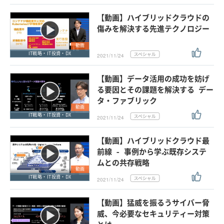
【動画】ハイブリッドクラウドの
傷みを解決する先進テクノロジー
動画
IT戦略・IT投資・DX
2021/11/24
【動画】データ活用の成功を妨げ
る要因とその課題を解決する デー
タ・ファブリック
動画
IT戦略・IT投資・DX
2021/11/24
【動画】ハイブリッドクラウド最
前線 - 事例から学ぶ既存システ
ムとの共存戦略
動画
IT戦略・IT投資・DX
2021/11/24
【動画】猛威を振るうサイバー脅
威、今必要なセキュリティー対策