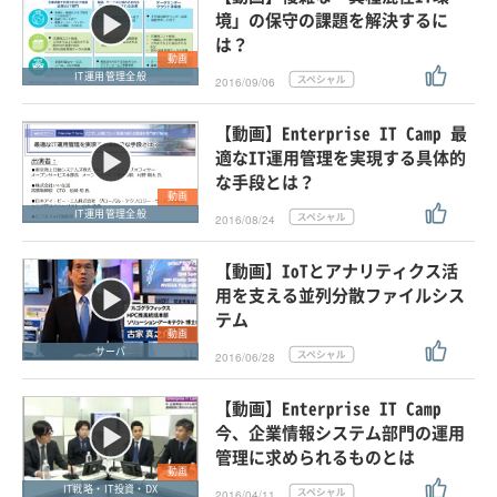
境」の保守の課題を解決するに
は？
動画
IT運用管理全般
2016/09/06
【動画】Enterprise IT Camp 最
適なIT運用管理を実現する具体的
な手段とは？
動画
IT運用管理全般
2016/08/24
【動画】IoTとアナリティクス活
用を支える並列分散ファイルシス
テム
動画
サーバ
2016/06/28
【動画】Enterprise IT Camp
今、企業情報システム部門の運用
管理に求められるものとは
動画
IT戦略・IT投資・DX
2016/04/11