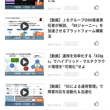
とは
動画
IT戦略・IT投資・DX
2021/11/24
【動画】ＪＢグループのDX推進責
任者が解説、「DXジャーニー」を
加速させるプラットフォーム構築
動画
法
IT戦略・IT投資・DX
2021/10/14
【動画】運用を効率化する「AIOp
s」でハイブリッド・マルチクラウ
ド環境を“可視化”せよ
動画
IT戦略・IT投資・DX
2021/05/14
【動画】「AIによる運用管理」で
障害対応を自動化＆迅速化
動画
IT戦略・IT投資・DX
2021/05/14