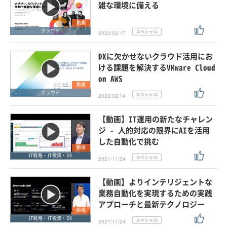
雑な環境に備える
動画
クラウド
2022/02/17
DXに欠かせないクラウド活用にお
ける課題を解決するVMware Cloud
on AWS
動画
クラウド
2022/02/14
【動画】IT運用の新たなチャレン
ジ - 人的対応の限界にAIを活用
した自動化で挑む
動画
IT戦略・IT投資・DX
2021/11/24
【動画】よりインテリジェントな
業務自動化を実現するための実践
アプローチと最新テクノロジー
動画
IT戦略・IT投資・DX
2021/11/24