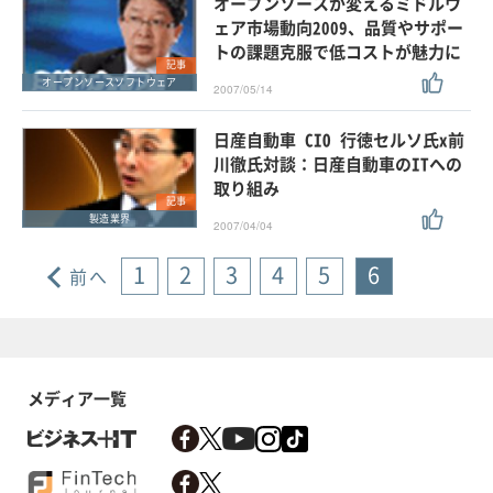
オープンソースが変えるミドルウ
ェア市場動向2009、品質やサポー
トの課題克服で低コストが魅力に
記事
オープンソースソフトウェア
2007/05/14
日産自動車 CIO 行徳セルソ氏x前
川徹氏対談：日産自動車のITへの
取り組み
記事
製造業界
2007/04/04
1
2
3
4
5
6
前へ
メディア一覧