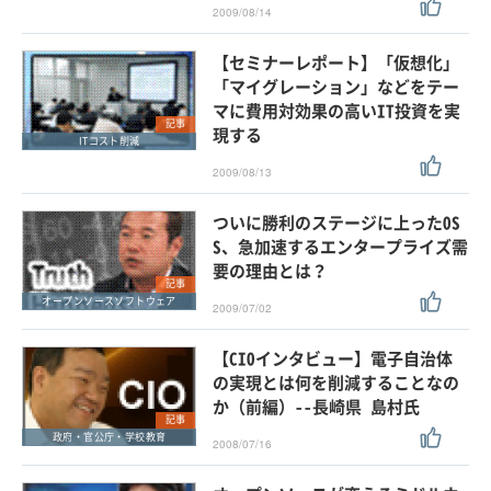
2009/08/14
【セミナーレポート】「仮想化」
「マイグレーション」などをテー
マに費用対効果の高いIT投資を実
記事
現する
ITコスト削減
2009/08/13
ついに勝利のステージに上ったOS
S、急加速するエンタープライズ需
要の理由とは？
記事
オープンソースソフトウェア
2009/07/02
【CIOインタビュー】電子自治体
の実現とは何を削減することなの
か（前編）--長崎県 島村氏
記事
政府・官公庁・学校教育
2008/07/16