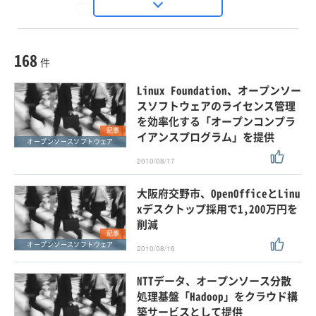
Seizo Trend
種別
記事・ニュース
セミナー
168
動画
件
ホワイトペーパー
Linux Foundation、オープンソー
外部ニュース
スソフトウェアのライセンス管理
を効率化する「オープンコンプラ
スペシャルに限定する
記事
イアンスプログラム」を提供
オープンソースソフトウェア
2010/08/17
タグ
×
×
オープンソースソフトウェア
大阪府交野市、OpenOfficeとLinu
xデスクトップ採用で1,200万円を
削減
記事
クリア
この条件で検索する
オープンソースソフトウェア
2010/08/16
NTTデータ、オープンソース分散
処理基盤「Hadoop」をクラウド構
築サービスとして提供