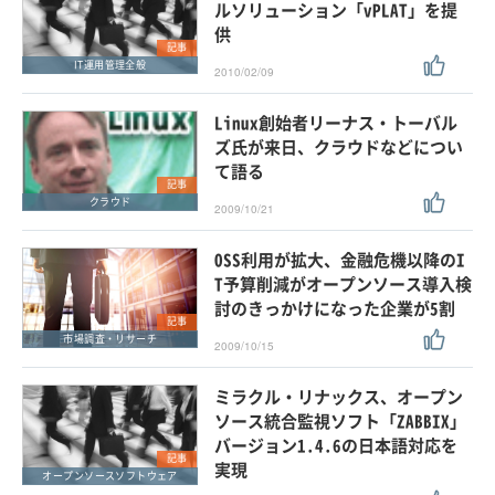
ルソリューション「vPLAT」を提
供
記事
IT運用管理全般
2010/02/09
Linux創始者リーナス・トーバル
ズ氏が来日、クラウドなどについ
て語る
記事
クラウド
2009/10/21
OSS利用が拡大、金融危機以降のI
T予算削減がオープンソース導入検
討のきっかけになった企業が5割
記事
市場調査・リサーチ
2009/10/15
ミラクル・リナックス、オープン
ソース統合監視ソフト「ZABBIX」
バージョン1.4.6の日本語対応を
記事
実現
オープンソースソフトウェア