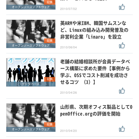
記事
オープンソースソフトウェア
2010/07/02
英ARMや米IBM、韓国サムスンな
ど、Linuxの組み込み開発普及の
非営利企業「Linaro」を設立
記事
オープンソースソフトウェア
2010/06/04
老舗の結婚相談所が会員データベ
ース構築に求めた要件【事例から
学ぶ、OSSでコスト削減を成功さ
記事
せるコツ （3）】
データベース
2010/04/26
山形県、次期オフィス製品としてO
penOffice.orgの評価を開始
記事
オープンソースソフトウェア
2010/04/20