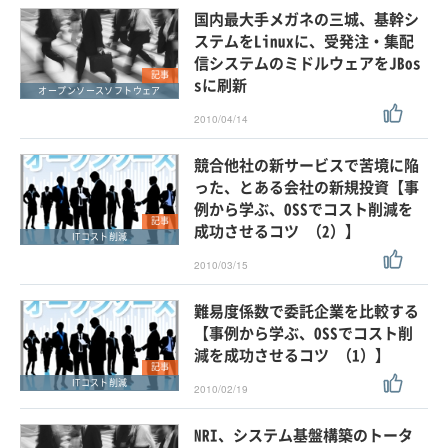
国内最大手メガネの三城、基幹シ
ステムをLinuxに、受発注・集配
信システムのミドルウェアをJBos
記事
sに刷新
オープンソースソフトウェア
2010/04/14
競合他社の新サービスで苦境に陥
った、とある会社の新規投資【事
例から学ぶ、OSSでコスト削減を
記事
成功させるコツ （2）】
ITコスト削減
2010/03/15
難易度係数で委託企業を比較する
【事例から学ぶ、OSSでコスト削
減を成功させるコツ （1）】
記事
ITコスト削減
2010/02/19
NRI、システム基盤構築のトータ