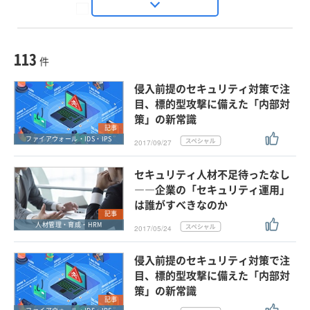
Seizo Trend
種別
記事・ニュース
セミナー
113
動画
件
ホワイトペーパー
侵入前提のセキュリティ対策で注
外部ニュース
目、標的型攻撃に備えた「内部対
策」の新常識
スペシャルに限定する
記事
ファイアウォール・IDS・IPS
2017/09/27
タグ
セキュリティ人材不足待ったなし
×
×
ファイアウォール・IDS・IPS
――企業の「セキュリティ運用」
は誰がすべきなのか
記事
人材管理・育成・HRM
2017/05/24
クリア
この条件で検索する
侵入前提のセキュリティ対策で注
目、標的型攻撃に備えた「内部対
策」の新常識
記事