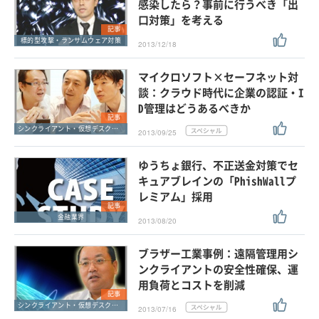
感染したら？事前に行うべき「出
口対策」を考える
記事
標的型攻撃・ランサムウェア対策
2013/12/18
マイクロソフト×セーフネット対
談：クラウド時代に企業の認証・I
D管理はどうあるべきか
記事
シンクライアント・仮想デスクトップ
2013/09/25
ゆうちょ銀行、不正送金対策でセ
キュアブレインの「PhishWallプ
レミアム」採用
記事
金融業界
2013/08/20
ブラザー工業事例：遠隔管理用シ
ンクライアントの安全性確保、運
用負荷とコストを削減
記事
シンクライアント・仮想デスクトップ
2013/07/16