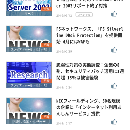
er 2003サポート終了対策
記事
サーバ
2015/03/12
F5ネットワークス、「F5 Silverl
ine DDoS Protection」を提供開
始 4月にはWAFも
記事
ファイアウォール・IDS・IPS
2015/02/25
脆弱性対策の実態調査：企業の8
割、セキュリティパッチ適用に1週
間超 15％は被害経験
記事
ファイアウォール・IDS・IPS
2014/12/24
NECフィールディング、50名規模
の企業に「インターネット利用あ
んしんサービス」提供
記事
中堅中小企業・ベンチャー
2014/12/17