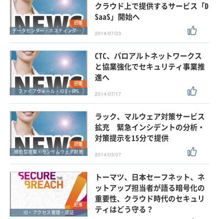
クラウド上で提供するサービス「D
SaaS」開始へ
記事
データセンター・ホスティングサービス
2014/07/23
CTC、パロアルトネットワークス
と協業強化でセキュリティ事業推
進へ
記事
ファイアウォール・IDS・IPS
2014/07/17
ラック、マルウェア対策サービス
拡充 緊急インシデントの分析・
対策提示を15分で提供
記事
標的型攻撃・ランサムウェア対策
2014/03/07
トーマツ、日本セーフネット、ネ
ットアップ担当者が語る暗号化の
重要性、クラウド時代のセキュリ
記事
ティはどう守る？
ID・アクセス管理・認証