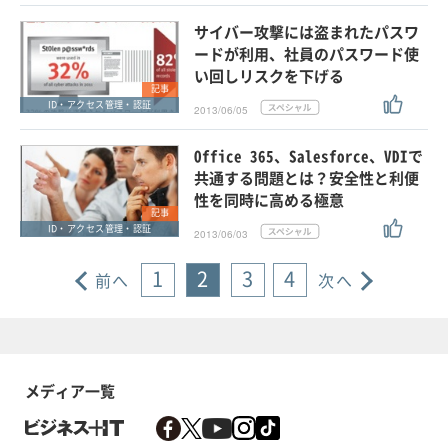
サイバー攻撃には盗まれたパスワ
ードが利用、社員のパスワード使
い回しリスクを下げる
記事
ID・アクセス管理・認証
2013/06/05
Office 365、Salesforce、VDIで
共通する問題とは？安全性と利便
性を同時に高める極意
記事
ID・アクセス管理・認証
2013/06/03
1
2
3
4
前へ
次へ
メディア一覧