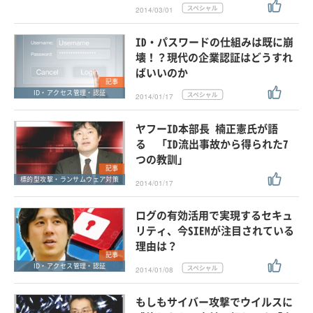
2014/03/01
ID・パスワードの仕組みは既に崩
壊！？現代の企業認証はどうすれ
ばいいのか
記事
ID・アクセス管理・認証
2014/01/17
ヤフーID本部長 楠正憲氏が語
る 「ID流出事故から得られた7
つの教訓」
記事
標的型攻撃・ランサムウェア対策
2014/01/17
ログの有効活用で実現するセキュ
リティ、今SIEMが注目されている
理由は？
記事
ID・アクセス管理・認証
2014/01/08
もしもサイバー攻撃でウイルスに