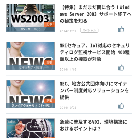
【特集】まだまだ間に合う！Wind
ows Server 2003 サポート終了へ
の秘策を知る
記事
OS・サーバOS
2014/12/02
NRIセキュア、IoT対応のセキュリ
ティログ監視サービス開始 400種
類以上の機器が対象
記事
セキュリティ総論
2014/11/19
NEC、地方公共団体向けにマイナ
ンバー制度対応ソリューションを
提供
記事
ファイアウォール・IDS・IPS
2014/10/03
急速に普及するVDI、環境構築に
おけるポイントは？