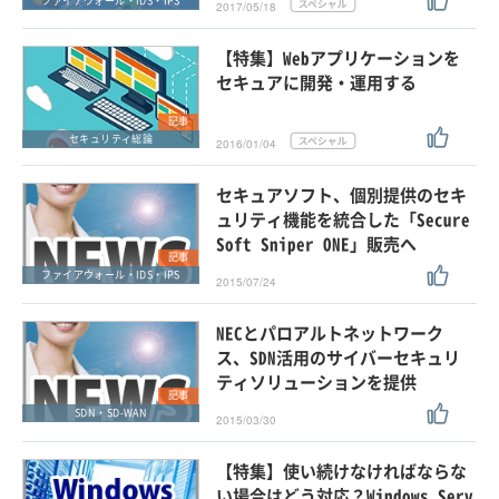
ファイアウォール・IDS・IPS
2017/05/18
【特集】Webアプリケーションを
セキュアに開発・運用する
記事
セキュリティ総論
2016/01/04
セキュアソフト、個別提供のセキ
ュリティ機能を統合した「Secure
Soft Sniper ONE」販売へ
記事
ファイアウォール・IDS・IPS
2015/07/24
NECとパロアルトネットワーク
ス、SDN活用のサイバーセキュリ
ティソリューションを提供
記事
SDN・SD-WAN
2015/03/30
【特集】使い続けなければならな
い場合はどう対応？Windows Serv