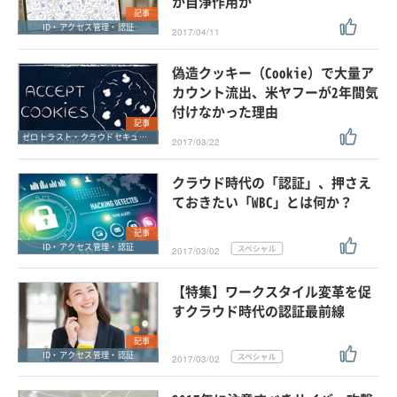
か自浄作用か
記事
ID・アクセス管理・認証
2017/04/11
偽造クッキー（Cookie）で大量ア
カウント流出、米ヤフーが2年間気
付けなかった理由
記事
ゼロトラスト・クラウドセキュリティ・SASE
2017/03/22
クラウド時代の「認証」、押さえ
ておきたい「WBC」とは何か？
記事
ID・アクセス管理・認証
2017/03/02
【特集】ワークスタイル変革を促
すクラウド時代の認証最前線
記事
ID・アクセス管理・認証
2017/03/02