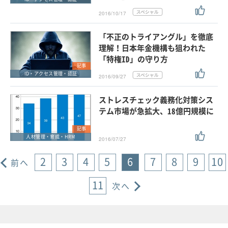
2016/10/17
「不正のトライアングル」を徹底
理解！日本年金機構も狙われた
「特権ID」の守り方
記事
ID・アクセス管理・認証
2016/09/27
ストレスチェック義務化対策シス
テム市場が急拡大、18億円規模に
記事
人材管理・育成・HRM
2016/07/27
2
3
4
5
6
7
8
9
10
前へ
11
次へ