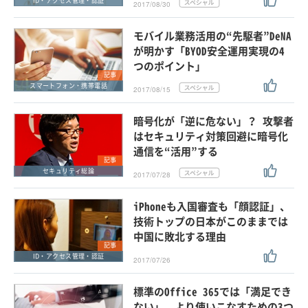
ID・アクセス管理・認証
2017/08/30
モバイル業務活用の“先駆者”DeNA
が明かす「BYOD安全運用実現の4
つのポイント」
記事
スマートフォン・携帯電話
2017/08/15
暗号化が「逆に危ない」？ 攻撃者
はセキュリティ対策回避に暗号化
通信を“活用”する
記事
セキュリティ総論
2017/07/28
iPhoneも入国審査も「顔認証」、
技術トップの日本がこのままでは
中国に敗北する理由
記事
ID・アクセス管理・認証
2017/07/26
標準のOffice 365では「満足でき
ない」 より使いこなすための3つ