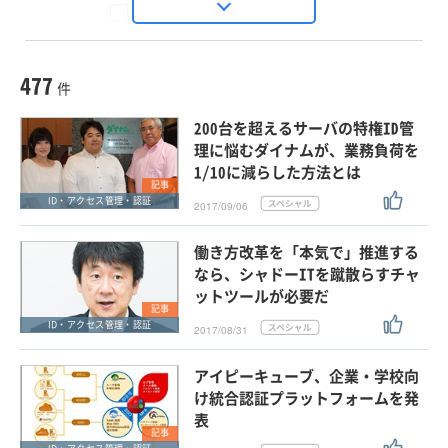
Seizo Trend
種別
記事・ニュース
セミナー
477
動画
件
ホワイトペーパー
200台を超えるサーバの特権ID管
外部ニュース
理に悩むダイナムが、業務負荷を
1/10に減らした方法とは
スペシャルに限定する
記事
ID・アクセス管理・認証
2017/09/06
タグ
働き方改革を「本気で」推進する
×
×
ID・アクセス管理・認証
なら、シャドーITを蹴散らすチャ
ットツールが必要だ
記事
ID・アクセス管理・認証
2017/08/31
クリア
この条件で検索する
アイピーキューブ、企業・学校向
け統合認証プラットフォームを発
表
記事