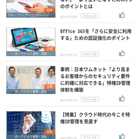
のポイントとは
記事
グループウェア・コラボレーション
2017/07/25
Office 365を「さらに安全に利用
する」ための認証強化のポイント
記事
ID・アクセス管理・認証
2017/07/12
事例：日本ワムネット「より高ま
るお客様からのセキュリティ要件
に的確に対応できる」特権ID管理
記事
体制を構築
ID・アクセス管理・認証
2017/07/12
【特集】クラウド時代の今こそ特
権ID管理を見直す
記事
ID・アクセス管理・認証
2017/07/12