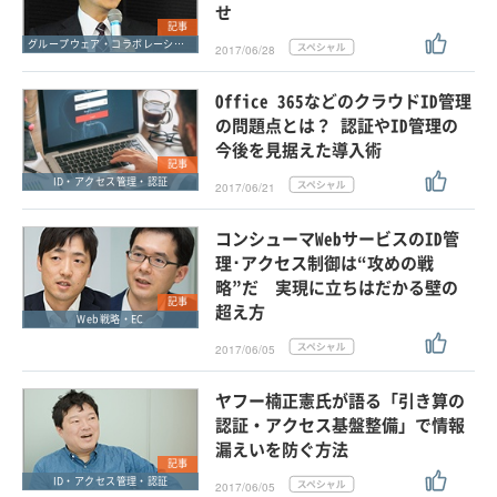
せ
記事
グループウェア・コラボレーション
2017/06/28
Office 365などのクラウドID管理
の問題点とは？ 認証やID管理の
今後を見据えた導入術
記事
ID・アクセス管理・認証
2017/06/21
コンシューマWebサービスのID管
理･アクセス制御は“攻めの戦
略”だ 実現に立ちはだかる壁の
記事
超え方
Web戦略・EC
2017/06/05
ヤフー楠正憲氏が語る「引き算の
認証・アクセス基盤整備」で情報
漏えいを防ぐ方法
記事
ID・アクセス管理・認証
2017/06/05