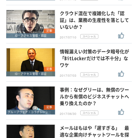
クラウド混在で複雑化した「認
証」は、業務の生産性を落として
いないか？
記事
ID・アクセス管理・認証
2017/07/10
情報漏えい対策のデータ暗号化が
「BitLockerだけでは不十分」な
ワケ
記事
ID・アクセス管理・認証
2017/07/03
事例：なぜグリーは、無償のツー
ルから有償のビジネスチャットへ
乗り換えたのか？
記事
グループウェア・コラボレーション
2017/06/30
メールはもはや「遅すぎる」 最
適な企業向けチャットツールを探