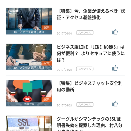
【特集】今、企業が備えるべき 認
証・アクセス基盤強化
記事
ID・アクセス管理・認証
2017/06/01
ビジネス版LINE「LINE WORKS」は
何が便利？ よりセキュアに使うに
は？
記事
ID・アクセス管理・認証
2017/04/21
【特集】ビジネスチャット安全利
用の勘所
記事
情報共有
2017/04/21
グーグルがシマンテックのSSL証
明書失効を提案した理由、村八分