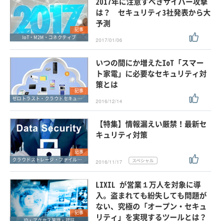
2017年に注意すべきサイバー攻撃
は？ セキュリティ3社発表から大
予測
記事
IoT・M2M・コネクティブ
2017/01/06
いつの間にか増えたIoT「スマー
ト家電」に必要なセキュリティ対
策とは
記事
ゼロトラスト・クラウドセキュリティ・SASE
2016/12/14
【特集】情報漏えい厳禁！最新セ
キュリティ対策
記事
クラウドストレージ・ファイル共有・ファイル転送
2016/11/17
LIXIL が営業１万人を対象に導
入。盗まれても紛失しても問題が
ない、究極の「オープン・セキュ
記事
リティ」を実現するツールとは？
ID・アクセス管理・認証